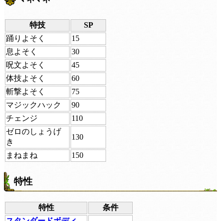
特技
SP
踊りよそく
15
息よそく
30
呪文よそく
45
体技よそく
60
斬撃よそく
75
マジックハック
90
チェンジ
110
ゼロのしょうげ
130
き
まねまね
150
特性
特性
条件
スタンダードボディ
-