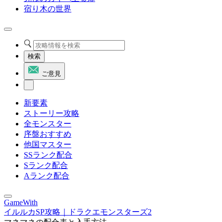
宿り木の世界
検索
ご意見
新要素
ストーリー攻略
全モンスター
序盤おすすめ
他国マスター
SSランク配合
Sランク配合
Aランク配合
GameWith
イルルカSP攻略｜ドラクエモンスターズ2