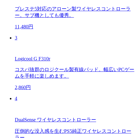
プレステ5対応のアローン製ワイヤレスコントローラ
ー。サブ機としても優秀。
11,480円
3
Logicool G F310r
コスパ抜群のロジクール製有線パッド。幅広いPCゲー
ムを手軽に楽しめます。
2,860円
4
DualSense ワイヤレスコントローラー
圧倒的な没入感を生むPS5純正ワイヤレスコントロー
ラー。