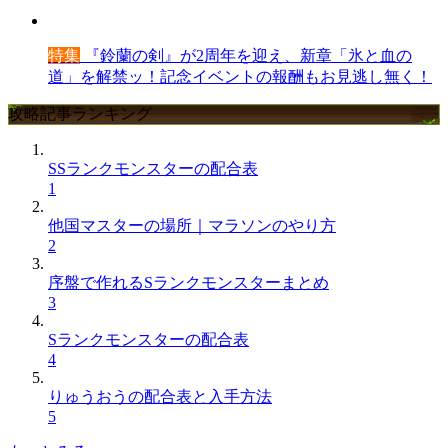
特集
『鈴蘭の剣』が2周年を迎え、新章「氷と血の
道」を解禁ッ！記念イベントの報酬もお見逃し無く！
攻略記事ランキング
SSランクモンスターの配合表
1
他国マスターの場所｜マラソンのやり方
2
序盤で作れるSランクモンスターまとめ
3
Sランクモンスターの配合表
4
りゅうおうの配合表と入手方法
5