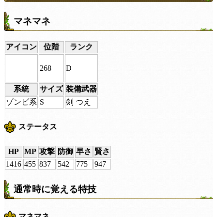
マネマネ
アイコン
位階
ランク
268
D
系統
サイズ
装備武器
ゾンビ系
S
剣 つえ
ステータス
HP
MP
攻撃
防御
早さ
賢さ
1416
455
837
542
775
947
通常時に覚える特技
マネマネ