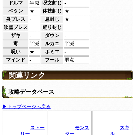
ドルマ
半減
呪文封じ
-
ベタン
★
体技封じ
★
炎ブレス
-
息封じ
★
吹雪ブレス
-
踊り封じ
-
ザキ
-
ダウン
-
毒
半減
ルカニ
半減
呪い
★
ボミエ
-
マインド
-
フール
弱点
関連リンク
攻略データベース
▶トップページへ戻る
ストー
モンス
スキ
リー
ター
ル