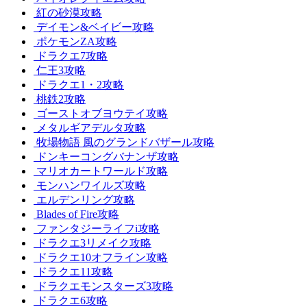
紅の砂漠攻略
デイモン&ベイビー攻略
ポケモンZA攻略
ドラクエ7攻略
仁王3攻略
ドラクエ1・2攻略
桃鉄2攻略
ゴーストオブヨウテイ攻略
メタルギアデルタ攻略
牧場物語 風のグランドバザール攻略
ドンキーコングバナンザ攻略
マリオカートワールド攻略
モンハンワイルズ攻略
エルデンリング攻略
Blades of Fire攻略
ファンタジーライフi攻略
ドラクエ3リメイク攻略
ドラクエ10オフライン攻略
ドラクエ11攻略
ドラクエモンスターズ3攻略
ドラクエ6攻略