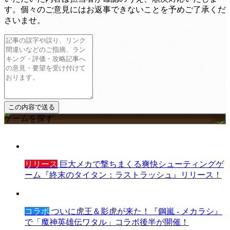
す。個々のご意見にはお返事できないことを予めご了承くだ
さいませ。
ゲームを探す
リリース
巨大メカで撃ちまくる爽快シューティングゲ
ーム『終末のタイタン：ラストラッシュ』リリース！
コラボ
ついに虎王＆影虎が来た！『鋼嵐 - メカラシ』
で「魔神英雄伝ワタル」コラボ後半が開催！