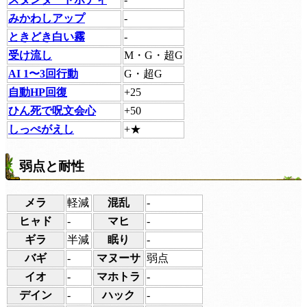
みかわしアップ
-
ときどき白い霧
-
受け流し
M・G・超G
AI 1〜3回行動
G・超G
自動HP回復
+25
ひん死で呪文会心
+50
しっぺがえし
+★
弱点と耐性
メラ
軽減
混乱
-
ヒャド
-
マヒ
-
ギラ
半減
眠り
-
バギ
-
マヌーサ
弱点
イオ
-
マホトラ
-
デイン
-
ハック
-