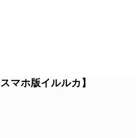
【スマホ版イルルカ】