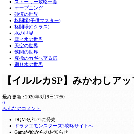
ストーリー攻略一覧
オープニング
砂漠の世界
格闘場(子供マスター)
格闘場(Cクラス)
水の世界
雪と氷の世界
天空の世界
狭間の世界
究極のカギへ至る扉
宿り木の世界
【イルルカSP】みかわしア
最終更新 :
2020年8月8日17:50
0
みんなのコメント
DQM3が12/1に発売！
ドラクエモンスターズ3攻略サイトへ
GameWithからのお知らせ