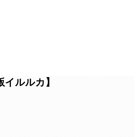
版イルルカ】