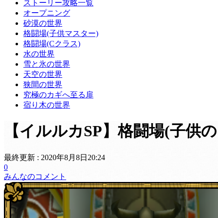
ストーリー攻略一覧
オープニング
砂漠の世界
格闘場(子供マスター)
格闘場(Cクラス)
水の世界
雪と氷の世界
天空の世界
狭間の世界
究極のカギへ至る扉
宿り木の世界
【イルルカSP】格闘場(子供
最終更新 :
2020年8月8日20:24
0
みんなのコメント