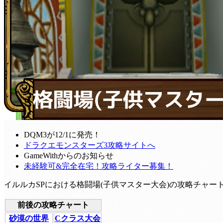
DQM3が12/1に発売！
ドラクエモンスターズ3攻略サイトへ
GameWithからのお知らせ
未経験可&完全在宅！攻略ライター募集！
イルルカSPにおける格闘場(子供マスター大会)の攻略チャ
前後の攻略チャート
砂漠の世界
Cクラス大会