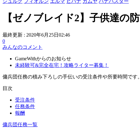
シュルク
フィオルン
エルマ
ヒバナ
カムヤ
ハナバスター
【ゼノブレイド2】子供達の防
最終更新 :
2020年6月25日02:46
0
みんなのコメント
GameWithからのお知らせ
未経験可&完全在宅！攻略ライター募集！
傭兵団任務の積み下ろしの手伝いの受注条件や所要時間です
目次
受注条件
任務条件
報酬
傭兵団任務一覧