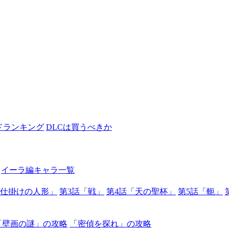
ドランキング
DLCは買うべきか
イーラ編キャラ一覧
械仕掛けの人形」
第3話「戦」
第4話「天の聖杯」
第5話「軛」
「壁画の謎」の攻略
「密偵を探れ」の攻略