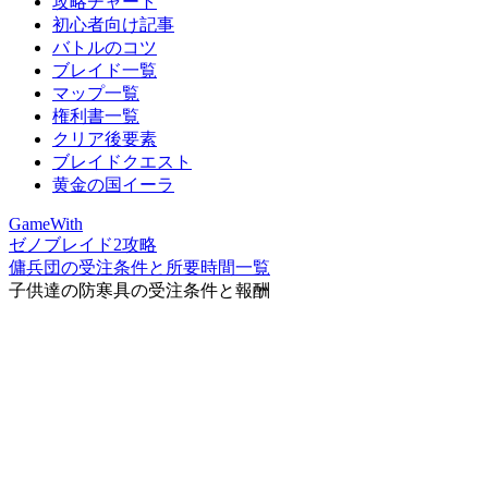
攻略チャート
初心者向け記事
バトルのコツ
ブレイド一覧
マップ一覧
権利書一覧
クリア後要素
ブレイドクエスト
黄金の国イーラ
GameWith
ゼノブレイド2攻略
傭兵団の受注条件と所要時間一覧
子供達の防寒具の受注条件と報酬