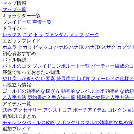
マップ情報
マップ一覧
キャラクター一覧
ブレイド一覧
声優一覧
ドライバー
レックス
ニア
トラ
ヴァンダム
メレフ
ジーク
エピックブレイド
ホムラ
ヒカリ
ビャッコ
ハナJS
ハナJK
ハナJD
スザク
カグツ
初心者おすすめ
バトル解説
バトルのコツ
ブレイドコンボルート一覧
パーティー編成のコ
序盤で知っておきたい知識
やり戻しがきかない要素
発展度の上げ方
フィールドの仕様と
お役立ち情報
ゴールドの効率的な稼ぎ方
効率的なレベル上げ
効率的な信頼
と入手方法
契約書の入手方法一覧
権利書の効果と入手方法一
アイテム一覧
武器
アクセサリー
アシストコア
ポーチアイテム
コレクショ
追加DLCまとめ
チャレンジバトルの攻略
ノポンクリスタルの効率的な集め方
追加ブレイド