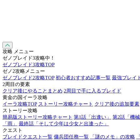
攻略 メニュー
ゼノブレイド3攻略中！
ゼノブレイド3攻略TOP
ゼノ2攻略メニュー
ゼノブレイド2攻略TOP
初心者おすすめ記事一覧
最強ブレイ
2周目の要素
クリア後にやることまとめ
2周目で手に入るブレイド
黄金の国イーラ攻略
イーラ攻略TOP
ストーリー攻略チャート
クリア後の追加要素
ストーリー攻略
簡易版ストーリー攻略チャート
第1話「出逢い」
第2話「機
「雨」
最終話「そして少年は少女と出逢った」
クエスト
ブレイドクエスト一覧
傭兵団任務一覧
「謎のメモ」の攻略