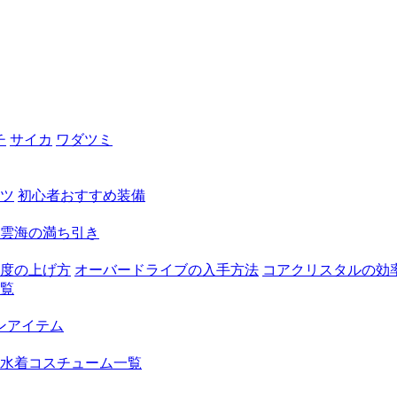
チ
サイカ
ワダツミ
ツ
初心者おすすめ装備
雲海の満ち引き
度の上げ方
オーバードライブの入手方法
コアクリスタルの効
覧
ンアイテム
水着コスチューム一覧