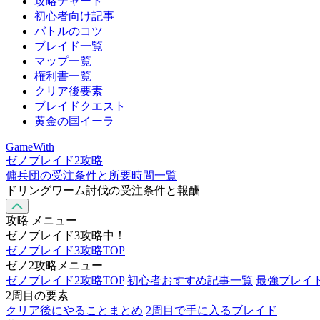
攻略チャート
初心者向け記事
バトルのコツ
ブレイド一覧
マップ一覧
権利書一覧
クリア後要素
ブレイドクエスト
黄金の国イーラ
GameWith
ゼノブレイド2攻略
傭兵団の受注条件と所要時間一覧
ドリングワーム討伐の受注条件と報酬
攻略 メニュー
ゼノブレイド3攻略中！
ゼノブレイド3攻略TOP
ゼノ2攻略メニュー
ゼノブレイド2攻略TOP
初心者おすすめ記事一覧
最強ブレイ
2周目の要素
クリア後にやることまとめ
2周目で手に入るブレイド