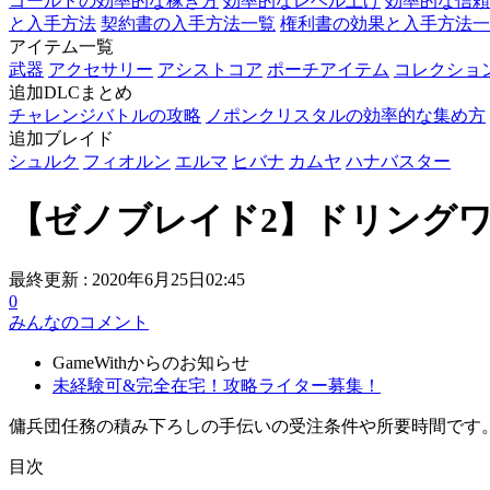
ゴールドの効率的な稼ぎ方
効率的なレベル上げ
効率的な信頼
と入手方法
契約書の入手方法一覧
権利書の効果と入手方法一
アイテム一覧
武器
アクセサリー
アシストコア
ポーチアイテム
コレクショ
追加DLCまとめ
チャレンジバトルの攻略
ノポンクリスタルの効率的な集め方
追加ブレイド
シュルク
フィオルン
エルマ
ヒバナ
カムヤ
ハナバスター
【ゼノブレイド2】ドリング
最終更新 :
2020年6月25日02:45
0
みんなのコメント
GameWithからのお知らせ
未経験可&完全在宅！攻略ライター募集！
傭兵団任務の積み下ろしの手伝いの受注条件や所要時間です
目次