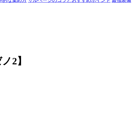
率的な集め方
サルベージのコツとおすすめポイント
最強装備
ノ2】