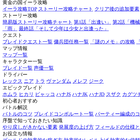
黄金の国イーラ攻略
イーラ攻略TOP
ストーリー攻略チャート
クリア後の追加要素
ストーリー攻略
簡易版ストーリー攻略チャート
第1話「出逢い」
第2話「機
「雨」
最終話「そして少年は少女と出逢った」
クエスト
ブレイドクエスト一覧
傭兵団任務一覧
「謎のメモ」の攻略
マップ情報
マップ一覧
キャラクター一覧
ブレイド一覧
声優一覧
ドライバー
レックス
ニア
トラ
ヴァンダム
メレフ
ジーク
エピックブレイド
ホムラ
ヒカリ
ビャッコ
ハナJS
ハナJK
ハナJD
スザク
カグツ
初心者おすすめ
バトル解説
バトルのコツ
ブレイドコンボルート一覧
パーティー編成のコ
序盤で知っておきたい知識
やり戻しがきかない要素
発展度の上げ方
フィールドの仕様と
お役立ち情報