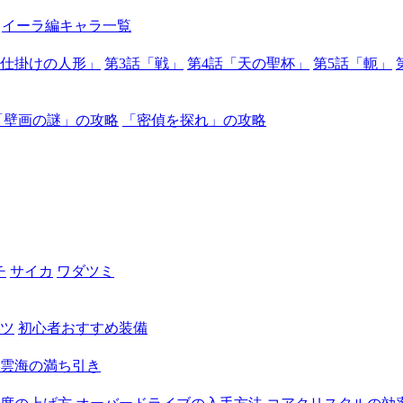
イーラ編キャラ一覧
械仕掛けの人形」
第3話「戦」
第4話「天の聖杯」
第5話「軛」
「壁画の謎」の攻略
「密偵を探れ」の攻略
チ
サイカ
ワダツミ
ツ
初心者おすすめ装備
雲海の満ち引き