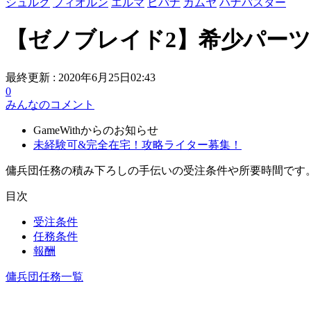
シュルク
フィオルン
エルマ
ヒバナ
カムヤ
ハナバスター
【ゼノブレイド2】希少パーツ
最終更新 :
2020年6月25日02:43
0
みんなのコメント
GameWithからのお知らせ
未経験可&完全在宅！攻略ライター募集！
傭兵団任務の積み下ろしの手伝いの受注条件や所要時間です
目次
受注条件
任務条件
報酬
傭兵団任務一覧