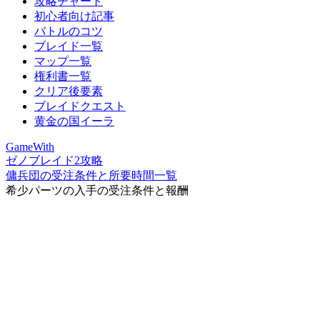
攻略チャート
初心者向け記事
バトルのコツ
ブレイド一覧
マップ一覧
権利書一覧
クリア後要素
ブレイドクエスト
黄金の国イーラ
GameWith
ゼノブレイド2攻略
傭兵団の受注条件と所要時間一覧
希少パーツの入手の受注条件と報酬