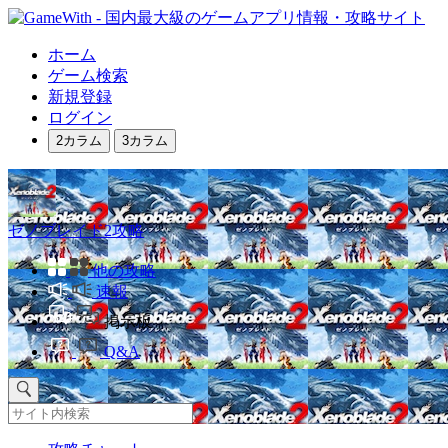
ホーム
ゲーム検索
新規登録
ログイン
2カラム
3カラム
ゼノブレイド2攻略
他の攻略
速報
掲示板
Q&A