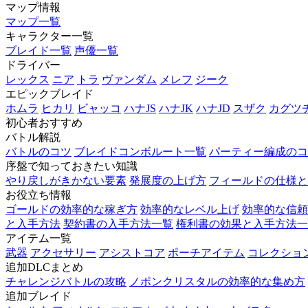
マップ情報
マップ一覧
キャラクター一覧
ブレイド一覧
声優一覧
ドライバー
レックス
ニア
トラ
ヴァンダム
メレフ
ジーク
エピックブレイド
ホムラ
ヒカリ
ビャッコ
ハナJS
ハナJK
ハナJD
スザク
カグツ
初心者おすすめ
バトル解説
バトルのコツ
ブレイドコンボルート一覧
パーティー編成のコ
序盤で知っておきたい知識
やり戻しがきかない要素
発展度の上げ方
フィールドの仕様と
お役立ち情報
ゴールドの効率的な稼ぎ方
効率的なレベル上げ
効率的な信頼
と入手方法
契約書の入手方法一覧
権利書の効果と入手方法一
アイテム一覧
武器
アクセサリー
アシストコア
ポーチアイテム
コレクショ
追加DLCまとめ
チャレンジバトルの攻略
ノポンクリスタルの効率的な集め方
追加ブレイド