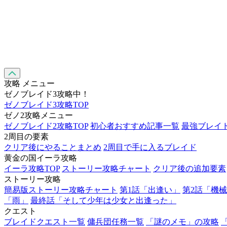
攻略 メニュー
ゼノブレイド3攻略中！
ゼノブレイド3攻略TOP
ゼノ2攻略メニュー
ゼノブレイド2攻略TOP
初心者おすすめ記事一覧
最強ブレイ
2周目の要素
クリア後にやることまとめ
2周目で手に入るブレイド
黄金の国イーラ攻略
イーラ攻略TOP
ストーリー攻略チャート
クリア後の追加要素
ストーリー攻略
簡易版ストーリー攻略チャート
第1話「出逢い」
第2話「機
「雨」
最終話「そして少年は少女と出逢った」
クエスト
ブレイドクエスト一覧
傭兵団任務一覧
「謎のメモ」の攻略