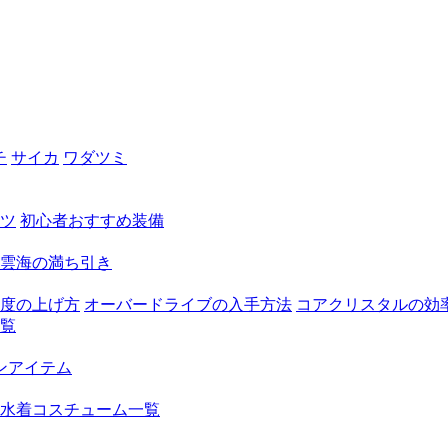
チ
サイカ
ワダツミ
ツ
初心者おすすめ装備
雲海の満ち引き
度の上げ方
オーバードライブの入手方法
コアクリスタルの効
覧
ンアイテム
水着コスチューム一覧