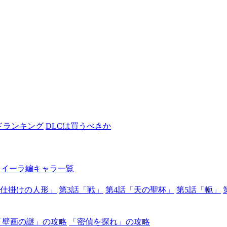
ドランキング
DLCは買うべきか
イーラ編キャラ一覧
械仕掛けの人形」
第3話「戦」
第4話「天の聖杯」
第5話「軛」
「壁画の謎」の攻略
「密偵を探れ」の攻略