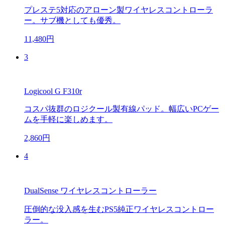
プレステ5対応のアローン製ワイヤレスコントローラ
ー。サブ機としても優秀。
11,480円
3
Logicool G F310r
コスパ抜群のロジクール製有線パッド。幅広いPCゲー
ムを手軽に楽しめます。
2,860円
4
DualSense ワイヤレスコントローラー
圧倒的な没入感を生むPS5純正ワイヤレスコントロー
ラー。