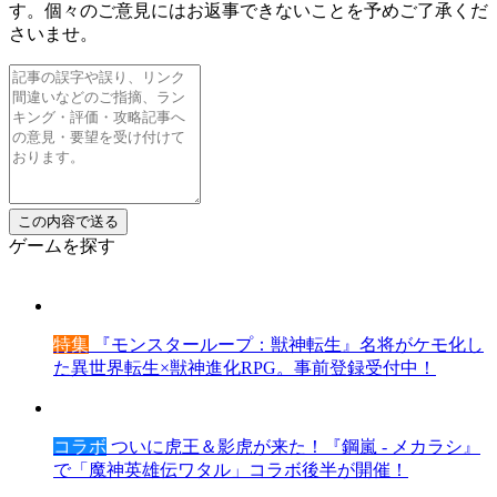
す。個々のご意見にはお返事できないことを予めご了承くだ
さいませ。
ゲームを探す
特集
『モンスターループ：獣神転生』名将がケモ化し
た異世界転生×獣神進化RPG。事前登録受付中！
コラボ
ついに虎王＆影虎が来た！『鋼嵐 - メカラシ』
で「魔神英雄伝ワタル」コラボ後半が開催！