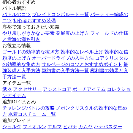
初心者おすすめ
バトル解説
バトルのコツ
ブレイドコンボルート一覧
パーティー編成の
コツ
初心者おすすめ装備
序盤で知っておきたい知識
やり戻しがきかない要素
発展度の上げ方
フィールドの仕様
と雲海の満ち引き
お役立ち情報
ゴールドの効率的な稼ぎ方
効率的なレベル上げ
効率的な信
頼度の上げ方
オーバードライブの入手方法
コアクリスタル
の効率的な集め方
サルベージのコツとおすすめポイント
最
強装備と入手方法
契約書の入手方法一覧
権利書の効果と入
手方法一覧
アイテム一覧
武器
アクセサリー
アシストコア
ポーチアイテム
コレクショ
ンアイテム
追加DLCまとめ
チャレンジバトルの攻略
ノポンクリスタルの効率的な集め
方
水着コスチューム一覧
追加ブレイド
シュルク
フィオルン
エルマ
ヒバナ
カムヤ
ハナバスター