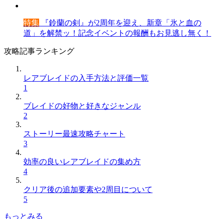
特集
『鈴蘭の剣』が2周年を迎え、新章「氷と血の
道」を解禁ッ！記念イベントの報酬もお見逃し無く！
攻略記事ランキング
レアブレイドの入手方法と評価一覧
1
ブレイドの好物と好きなジャンル
2
ストーリー最速攻略チャート
3
効率の良いレアブレイドの集め方
4
クリア後の追加要素や2周目について
5
もっとみる