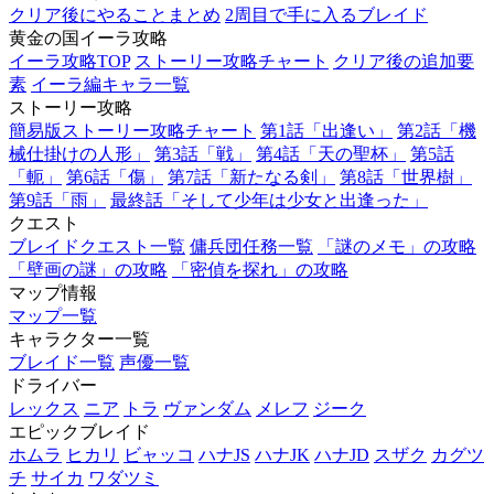
クリア後にやることまとめ
2周目で手に入るブレイド
黄金の国イーラ攻略
イーラ攻略TOP
ストーリー攻略チャート
クリア後の追加要
素
イーラ編キャラ一覧
ストーリー攻略
簡易版ストーリー攻略チャート
第1話「出逢い」
第2話「機
械仕掛けの人形」
第3話「戦」
第4話「天の聖杯」
第5話
「軛」
第6話「傷」
第7話「新たなる剣」
第8話「世界樹」
第9話「雨」
最終話「そして少年は少女と出逢った」
クエスト
ブレイドクエスト一覧
傭兵団任務一覧
「謎のメモ」の攻略
「壁画の謎」の攻略
「密偵を探れ」の攻略
マップ情報
マップ一覧
キャラクター一覧
ブレイド一覧
声優一覧
ドライバー
レックス
ニア
トラ
ヴァンダム
メレフ
ジーク
エピックブレイド
ホムラ
ヒカリ
ビャッコ
ハナJS
ハナJK
ハナJD
スザク
カグツ
チ
サイカ
ワダツミ