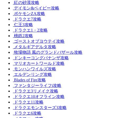
紅の砂漠攻略
デイモン&ベイビー攻略
ポケモンZA攻略
ドラクエ7攻略
仁王3攻略
ドラクエ1・2攻略
桃鉄2攻略
ゴーストオブヨウテイ攻略
メタルギアデルタ攻略
牧場物語 風のグランドバザール攻略
ドンキーコングバナンザ攻略
マリオカートワールド攻略
モンハンワイルズ攻略
エルデンリング攻略
Blades of Fire攻略
ファンタジーライフi攻略
ドラクエ3リメイク攻略
ドラクエ10オフライン攻略
ドラクエ11攻略
ドラクエモンスターズ3攻略
ドラクエ6攻略