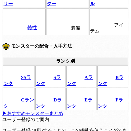
リー
ター
ル
アイ
特性
装備
テム
モンスターの配合・入手方法
ランク別
SSラ
Sラ
Aラ
Bラ
ンク
ンク
ンク
ンク
Cラン
Dラ
Eラ
Fラ
ク
ンク
ンク
ンク
▶おすすめモンスターまとめ
ユーザー登録のご案内
ユーザー登録(無料)することで、この機能を使うことができ