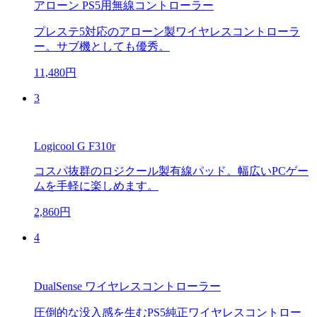
アローン PS5用無線コントローラー
プレステ5対応のアローン製ワイヤレスコントローラ
ー。サブ機としても優秀。
11,480円
3
Logicool G F310r
コスパ抜群のロジクール製有線パッド。幅広いPCゲー
ムを手軽に楽しめます。
2,860円
4
DualSense ワイヤレスコントローラー
圧倒的な没入感を生むPS5純正ワイヤレスコントロー