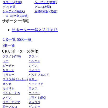
スウェン(支援)
シーブック(攻撃)
デフ(支援)
グエル(攻撃)
シャディク(耐久)
五飛(EW版)(支援)
トロワ(EW版)(攻撃)
サポーター情報
サポーター一覧と入手方法
UR一覧
SSR一覧
SR一覧
URサポーターの評価
ブライト(WB)
フラウ
ファ
ヘンケン
ビーチャ
レイン
リリーナ
ティファ
マリュー
バルトフェルド
スメラギ(トレミー)
マリナ
オルガ
クーデリア
ミオリネ
ラクス
ベルトーチカ
エイパー
ノイン
ブライト(RC)
クローディア
キョウジ
騎士アムロ
グレミー