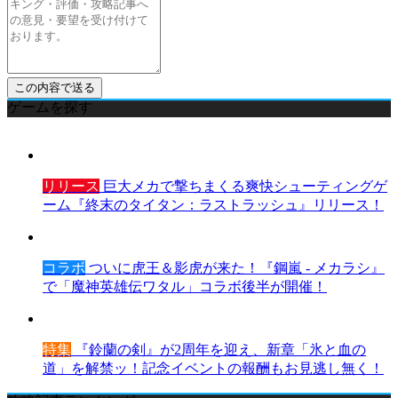
ゲームを探す
リリース
巨大メカで撃ちまくる爽快シューティングゲ
ーム『終末のタイタン：ラストラッシュ』リリース！
コラボ
ついに虎王＆影虎が来た！『鋼嵐 - メカラシ』
で「魔神英雄伝ワタル」コラボ後半が開催！
特集
『鈴蘭の剣』が2周年を迎え、新章「氷と血の
道」を解禁ッ！記念イベントの報酬もお見逃し無く！