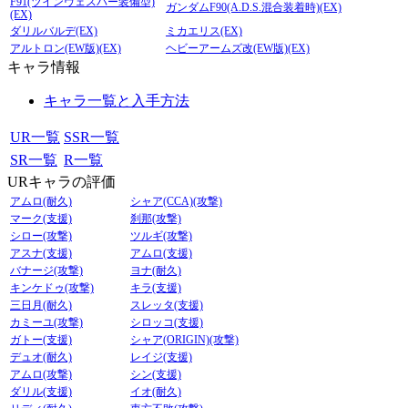
F91(ツインヴェスバー装備型)
ガンダムF90(A.D.S.混合装着時)(EX)
(EX)
ダリルバルデ(EX)
ミカエリス(EX)
アルトロン(EW版)(EX)
ヘビーアームズ改(EW版)(EX)
キャラ情報
キャラ一覧と入手方法
UR一覧
SSR一覧
SR一覧
R一覧
URキャラの評価
アムロ(耐久)
シャア(CCA)(攻撃)
マーク(支援)
刹那(攻撃)
シロー(攻撃)
ツルギ(攻撃)
アスナ(支援)
アムロ(支援)
バナージ(攻撃)
ヨナ(耐久)
キンケドゥ(攻撃)
キラ(支援)
三日月(耐久)
スレッタ(支援)
カミーユ(攻撃)
シロッコ(支援)
ガトー(支援)
シャア(ORIGIN)(攻撃)
デュオ(耐久)
レイジ(支援)
アムロ(攻撃)
シン(支援)
ダリル(支援)
イオ(耐久)