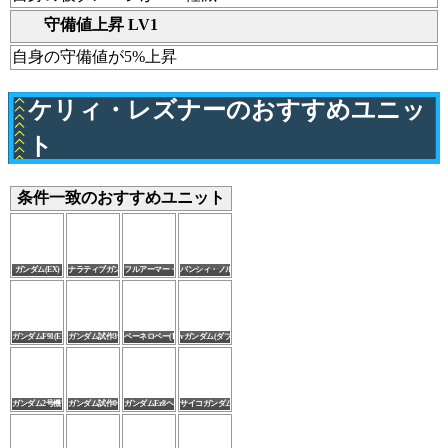
守備値上昇 LV1
自身の守備値が5%上昇
ケリィ・レズナーのおすすめユニッ
ト
条件一致のおすすめユニット
ガンダム(EX)
ナラティブガンダムA装備(EX)
フルアーマー・ガンダム(サンダーボルト版)(EX)
バンシィ・ノルン(デストロイモード)(EX)
ガンダムF91(EX)
ガンダム試作3号機(EX)
ペーネロペー(EX)
νガンダム(ダブル・フィン・ファンネル装備型)(EX)
ガンダム2号機前期型
ガンダム試作0号機
ガンダムEz8ヘビーアームドカスタム
サイコガンダム