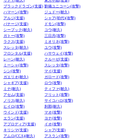
リディ(耐久)
東方不敗(攻撃)
ブラックドラゴン(支援)
劉備ユニコーン(攻撃)
ハマーン(攻撃)
ジュドー(耐久)
アルジ(支援)
シャア(初代)(攻撃)
バナージ(支援)
ドモン(攻撃)
シーブック(耐久)
コウ(耐久)
ガトー(攻撃)
三日月(攻撃)
ラクス(支援)
ミオリネ(攻撃)
スレッタ(耐久)
ユウ(攻撃)
フロンタル(支援)
ハサウェイ(攻撃)
レーン(耐久)
クルーゼ(支援)
ミーシャ(攻撃)
スレッタ(攻撃)
シン(攻撃)
マイ(支援)
ガエリオ(耐久)
ガロード(攻撃)
シャギア(支援)
ロウ(攻撃)
ミナ(耐久)
ティファ(耐久)
アセム(支援)
フリット(攻撃)
ノリス(耐久)
サイコハロ(攻撃)
ヒイロ(攻撃)
刹那(耐久)
ウインド(支援)
マオ(攻撃)
エラン(支援)
ヨナ(攻撃)
アプロディア(支援)
イオ(攻撃)
キリシマ(支援)
シャア(支援)
アムロ(CCA)(耐久)
アスラン(攻撃)