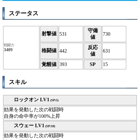
ステータス
守備
射撃値
531
730
値
戦闘力
反応
3409
格闘値
442
631
値
覚醒値
393
SP
15
スキル
ロックオン LV1
(SP:5)
効果を発動した次の戦闘時
自身の命中率が100%上昇
スウェー LV1
(SP:10)
効果を発動した次の戦闘時