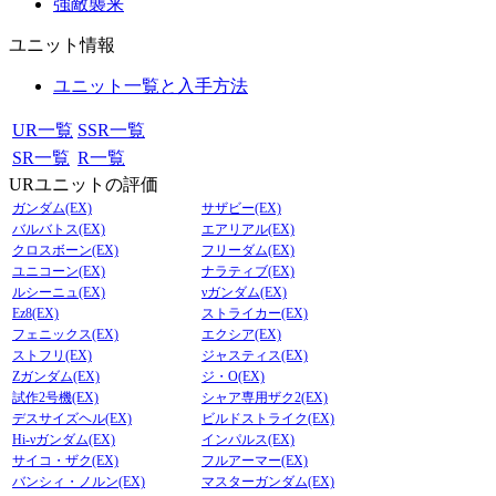
強敵襲来
ユニット情報
ユニット一覧と入手方法
UR一覧
SSR一覧
SR一覧
R一覧
URユニットの評価
ガンダム(EX)
サザビー(EX)
バルバトス(EX)
エアリアル(EX)
クロスボーン(EX)
フリーダム(EX)
ユニコーン(EX)
ナラティブ(EX)
ルシーニュ(EX)
νガンダム(EX)
Ez8(EX)
ストライカー(EX)
フェニックス(EX)
エクシア(EX)
ストフリ(EX)
ジャスティス(EX)
Zガンダム(EX)
ジ・O(EX)
試作2号機(EX)
シャア専用ザク2(EX)
デスサイズヘル(EX)
ビルドストライク(EX)
Hi-νガンダム(EX)
インパルス(EX)
サイコ・ザク(EX)
フルアーマー(EX)
バンシィ・ノルン(EX)
マスターガンダム(EX)