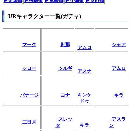
▶射撃値
▶格闘値
▶覚醒値
▶守備値
▶反応値
URキャラクター一覧(ガチャ)
マーク
刹那
シャア
アムロ
シロー
ツルギ
アムロ
アスナ
キンケ
バナージ
ヨナ
キラ
ドゥ
スレッ
アスラ
三日月
キラ
タ
ン