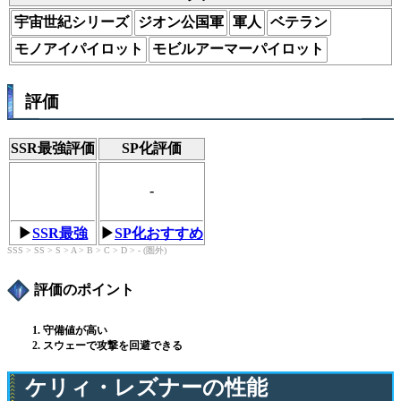
宇宙世紀シリーズ
ジオン公国軍
軍人
ベテラン
モノアイパイロット
モビルアーマーパイロット
評価
SSR最強評価
SP化評価
-
▶︎
SSR最強
▶︎
SP化おすすめ
SSS > SS > S > A > B > C > D > - (圏外)
評価のポイント
守備値が高い
スウェーで攻撃を回避できる
ケリィ・レズナーの性能