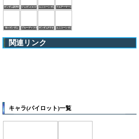
ガンダム試作1号機(チョバム・アーマー装備)
ジェガン(エコーズ仕様)
ユニコーンガンダム(デストロイモード)
フルアーマーユニコーンガンダム(デストロイモード)
Hi-νガンダム
ブルーディスティニー3号機【EXAM】
ガンダムNT-1(チョバム・アーマー装備型)
ユニコーンガンダム3号機フェネクス
関連リンク
キャラ(パイロット)一覧