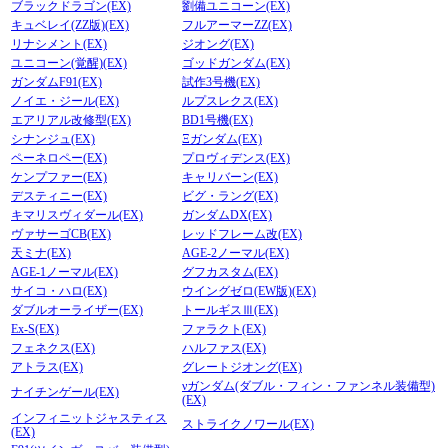
ブラックドラゴン(EX)
劉備ユニコーン(EX)
キュベレイ(ZZ版)(EX)
フルアーマーZZ(EX)
リナシメント(EX)
ジオング(EX)
ユニコーン(覚醒)(EX)
ゴッドガンダム(EX)
ガンダムF91(EX)
試作3号機(EX)
ノイエ・ジール(EX)
ルプスレクス(EX)
エアリアル改修型(EX)
BD1号機(EX)
シナンジュ(EX)
Ξガンダム(EX)
ペーネロペー(EX)
プロヴィデンス(EX)
ケンプファー(EX)
キャリバーン(EX)
デスティニー(EX)
ビグ・ラング(EX)
キマリスヴィダール(EX)
ガンダムDX(EX)
ヴァサーゴCB(EX)
レッドフレーム改(EX)
天ミナ(EX)
AGE-2ノーマル(EX)
AGE-1ノーマル(EX)
グフカスタム(EX)
サイコ・ハロ(EX)
ウイングゼロ(EW版)(EX)
ダブルオーライザー(EX)
トールギスⅢ(EX)
Ex-S(EX)
ファラクト(EX)
フェネクス(EX)
ハルファス(EX)
アトラス(EX)
グレートジオング(EX)
νガンダム(ダブル・フィン・ファンネル装備型)
ナイチンゲール(EX)
(EX)
インフィニットジャスティス
ストライクノワール(EX)
(EX)