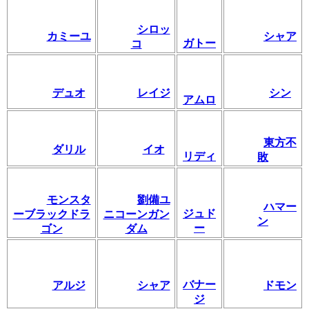
シロッ
カミーユ
シャア
ガトー
コ
デュオ
レイジ
シン
アムロ
東方不
ダリル
イオ
リディ
敗
モンスタ
劉備ユ
ハマー
ジュド
ーブラックドラ
ニコーンガン
ン
ー
ゴン
ダム
バナー
アルジ
シャア
ドモン
ジ