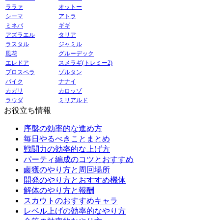
ララァ
オットー
シーマ
アトラ
ミネバ
ギギ
アズラエル
タリア
ラスタル
ジャミル
風花
グルーデック
エレドア
スメラギ(トレミー2)
プロスペラ
ゾルタン
パイク
ナナイ
カガリ
カロッゾ
ラウダ
ミリアルド
お役立ち情報
序盤の効率的な進め方
毎日やるべきことまとめ
戦闘力の効率的な上げ方
パーティ編成のコツとおすすめ
鹵獲のやり方と周回場所
開発のやり方とおすすめ機体
解体のやり方と報酬
スカウトのおすすめキャラ
レベル上げの効率的なやり方