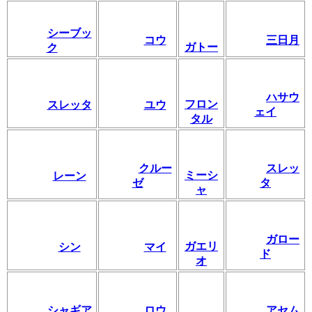
シーブッ
コウ
三日月
ガトー
ク
ハサウ
フロン
スレッタ
ユウ
ェイ
タル
クルー
スレッ
ミーシ
レーン
ゼ
タ
ャ
ガロー
ガエリ
シン
マイ
ド
オ
シャギア
ロウ
アセム