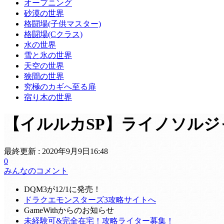
オープニング
砂漠の世界
格闘場(子供マスター)
格闘場(Cクラス)
水の世界
雪と氷の世界
天空の世界
狭間の世界
究極のカギへ至る扉
宿り木の世界
【イルルカSP】ライノソル
最終更新 :
2020年9月9日16:48
0
みんなのコメント
DQM3が12/1に発売！
ドラクエモンスターズ3攻略サイトへ
GameWithからのお知らせ
未経験可&完全在宅！攻略ライター募集！