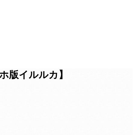
マホ版イルルカ】