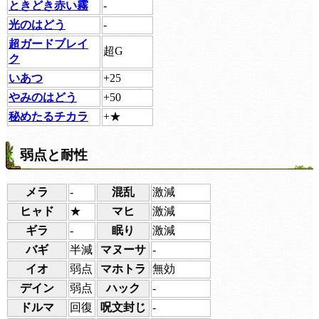
ときどき赤い霧
-
光のはどう
-
超ガードブレイ
超G
ク
いあつ
+25
やみのはどう
+50
秘めたるチカラ
+★
弱点と耐性
メラ
-
混乱
激減
ヒャド
★
マヒ
激減
ギラ
-
眠り
激減
バギ
半減
マヌーサ
-
イオ
弱点
マホトラ
無効
デイン
弱点
ハック
-
ドルマ
回復
呪文封じ
-