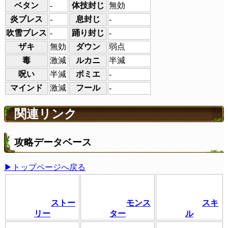
ベタン
-
体技封じ
無効
炎ブレス
-
息封じ
-
吹雪ブレス
-
踊り封じ
-
ザキ
無効
ダウン
弱点
毒
激減
ルカニ
半減
呪い
半減
ボミエ
-
マインド
激減
フール
-
関連リンク
攻略データベース
▶トップページへ戻る
ストー
モンス
スキ
リー
ター
ル