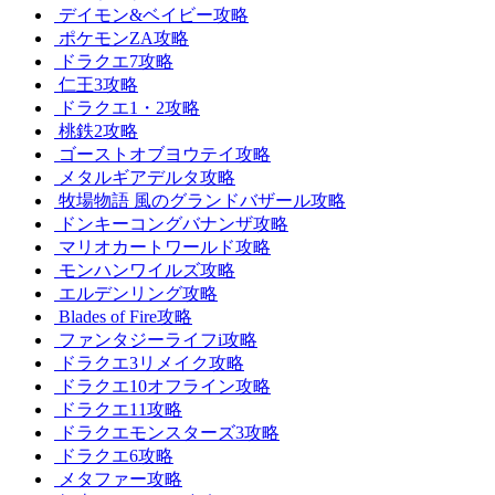
デイモン&ベイビー攻略
ポケモンZA攻略
ドラクエ7攻略
仁王3攻略
ドラクエ1・2攻略
桃鉄2攻略
ゴーストオブヨウテイ攻略
メタルギアデルタ攻略
牧場物語 風のグランドバザール攻略
ドンキーコングバナンザ攻略
マリオカートワールド攻略
モンハンワイルズ攻略
エルデンリング攻略
Blades of Fire攻略
ファンタジーライフi攻略
ドラクエ3リメイク攻略
ドラクエ10オフライン攻略
ドラクエ11攻略
ドラクエモンスターズ3攻略
ドラクエ6攻略
メタファー攻略