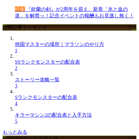
特集
『鈴蘭の剣』が2周年を迎え、新章「氷と血の
道」を解禁ッ！記念イベントの報酬もお見逃し無く！
攻略記事ランキング
他国マスターの場所｜マラソンのやり方
1
SSランクモンスターの配合表
2
ストーリー攻略一覧
3
Sランクモンスターの配合表
4
キラーマシン2の配合表と入手方法
5
もっとみる
GameWithからのお知らせ