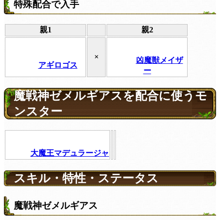
特殊配合で入手
親1
親2
×
凶魔獣メイザ
アギロゴス
ー
魔戦神ゼメルギアスを配合に使うモ
ンスター
大魔王マデュラージャ
スキル・特性・ステータス
魔戦神ゼメルギアス