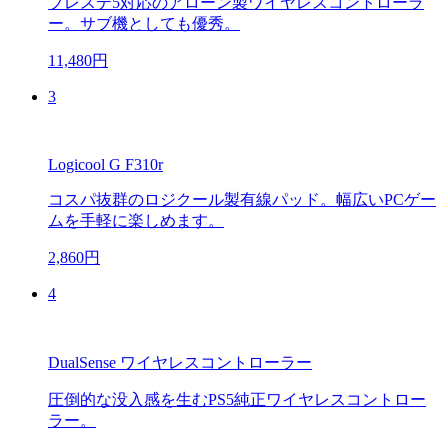
プレステ5対応のアローン製ワイヤレスコントローラ
ー。サブ機としても優秀。
11,480円
3
Logicool G F310r
コスパ抜群のロジクール製有線パッド。幅広いPCゲー
ムを手軽に楽しめます。
2,860円
4
DualSense ワイヤレスコントローラー
圧倒的な没入感を生むPS5純正ワイヤレスコントロー
ラー。