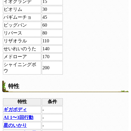
イオグランデ
15
ピオリム
30
バギムーチョ
45
ビッグバン
60
リバース
80
リザオラル
110
せいれいのうた
140
メドローア
170
シャイニングボ
200
ウ
特性
特性
条件
ギガボディ
-
AI 1〜3回行動
-
星のいかり
-