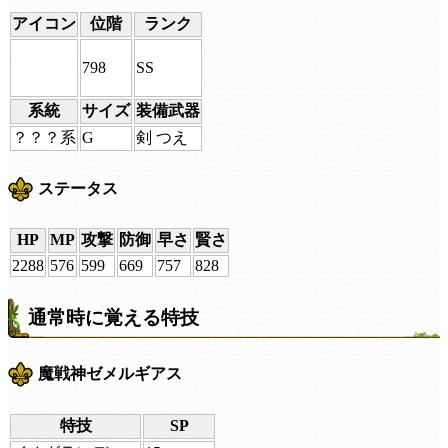
アイコン
位階
ランク
798
SS
系統
サイズ
装備武器
？？？系
G
剣 つえ
ステータス
HP
MP
攻撃
防御
早さ
賢さ
2288
576
599
669
757
828
通常時に覚える特技
魔戦神ゼメルギアス
特技
SP