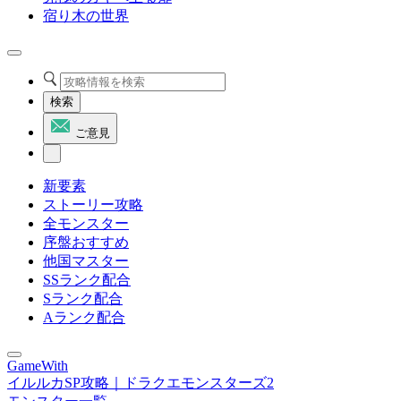
宿り木の世界
検索
ご意見
新要素
ストーリー攻略
全モンスター
序盤おすすめ
他国マスター
SSランク配合
Sランク配合
Aランク配合
GameWith
イルルカSP攻略｜ドラクエモンスターズ2