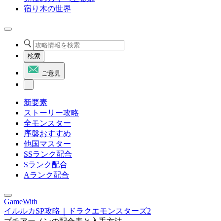
宿り木の世界
検索
ご意見
新要素
ストーリー攻略
全モンスター
序盤おすすめ
他国マスター
SSランク配合
Sランク配合
Aランク配合
GameWith
イルルカSP攻略｜ドラクエモンスターズ2