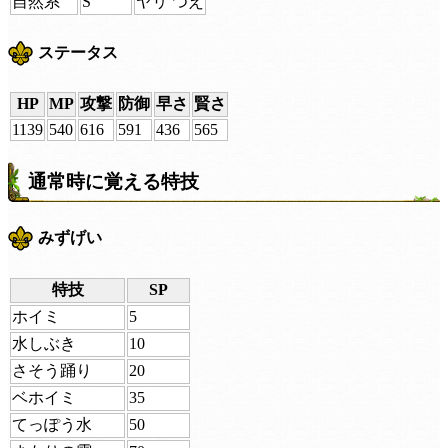
自然系
S
ヤリ つえ
ステータス
HP
MP
攻撃
防御
早さ
賢さ
1139
540
616
591
436
565
通常時に覚える特技
みずげい
特技
SP
ホイミ
5
水しぶき
10
さそう踊り
20
ベホイミ
35
てっぽう水
50