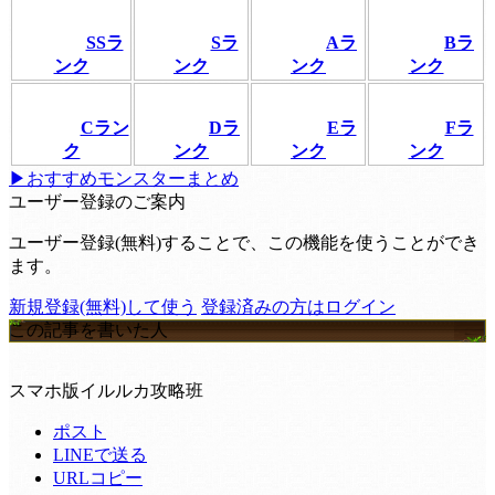
SSラ
Sラ
Aラ
Bラ
ンク
ンク
ンク
ンク
Cラン
Dラ
Eラ
Fラ
ク
ンク
ンク
ンク
▶おすすめモンスターまとめ
ユーザー登録のご案内
ユーザー登録(無料)することで、この機能を使うことができ
ます。
新規登録(無料)して使う
登録済みの方はログイン
この記事を書いた人
スマホ版イルルカ攻略班
ポスト
LINEで送る
URLコピー