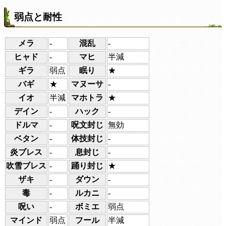
弱点と耐性
メラ
-
混乱
-
ヒャド
-
マヒ
半減
ギラ
弱点
眠り
★
バギ
★
マヌーサ
-
イオ
半減
マホトラ
★
デイン
-
ハック
-
ドルマ
-
呪文封じ
無効
ベタン
-
体技封じ
-
炎ブレス
-
息封じ
-
吹雪ブレス
-
踊り封じ
★
ザキ
-
ダウン
-
毒
-
ルカニ
-
呪い
-
ボミエ
弱点
マインド
弱点
フール
半減