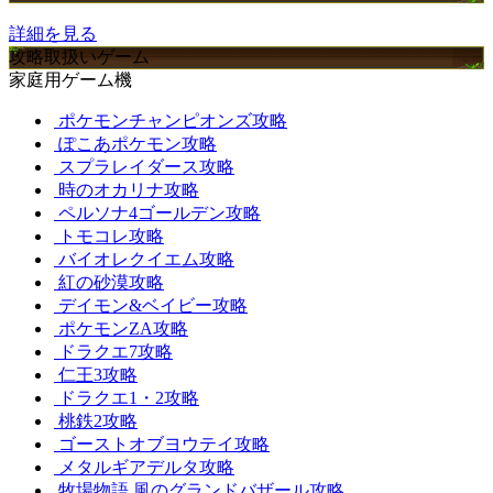
詳細を見る
攻略取扱いゲーム
家庭用ゲーム機
ポケモンチャンピオンズ攻略
ぽこあポケモン攻略
スプラレイダース攻略
時のオカリナ攻略
ペルソナ4ゴールデン攻略
トモコレ攻略
バイオレクイエム攻略
紅の砂漠攻略
デイモン&ベイビー攻略
ポケモンZA攻略
ドラクエ7攻略
仁王3攻略
ドラクエ1・2攻略
桃鉄2攻略
ゴーストオブヨウテイ攻略
メタルギアデルタ攻略
牧場物語 風のグランドバザール攻略