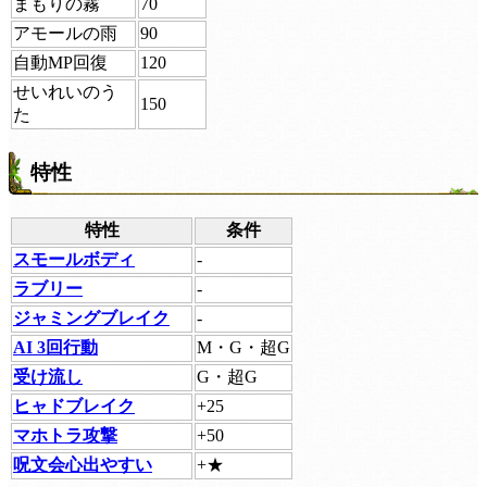
まもりの霧
70
アモールの雨
90
自動MP回復
120
せいれいのう
150
た
特性
特性
条件
スモールボディ
-
ラブリー
-
ジャミングブレイク
-
AI 3回行動
M・G・超G
受け流し
G・超G
ヒャドブレイク
+25
マホトラ攻撃
+50
呪文会心出やすい
+★