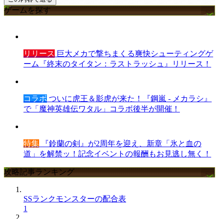
ゲームを探す
リリース
巨大メカで撃ちまくる爽快シューティングゲ
ーム『終末のタイタン：ラストラッシュ』リリース！
コラボ
ついに虎王＆影虎が来た！『鋼嵐 - メカラシ』
で「魔神英雄伝ワタル」コラボ後半が開催！
特集
『鈴蘭の剣』が2周年を迎え、新章「氷と血の
道」を解禁ッ！記念イベントの報酬もお見逃し無く！
攻略記事ランキング
SSランクモンスターの配合表
1