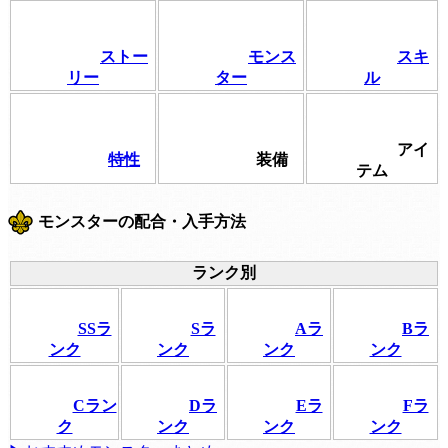
ストー
モンス
スキ
リー
ター
ル
アイ
特性
装備
テム
モンスターの配合・入手方法
ランク別
SSラ
Sラ
Aラ
Bラ
ンク
ンク
ンク
ンク
Cラン
Dラ
Eラ
Fラ
ク
ンク
ンク
ンク