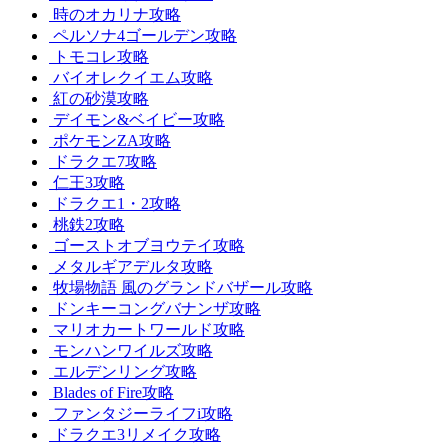
時のオカリナ攻略
ペルソナ4ゴールデン攻略
トモコレ攻略
バイオレクイエム攻略
紅の砂漠攻略
デイモン&ベイビー攻略
ポケモンZA攻略
ドラクエ7攻略
仁王3攻略
ドラクエ1・2攻略
桃鉄2攻略
ゴーストオブヨウテイ攻略
メタルギアデルタ攻略
牧場物語 風のグランドバザール攻略
ドンキーコングバナンザ攻略
マリオカートワールド攻略
モンハンワイルズ攻略
エルデンリング攻略
Blades of Fire攻略
ファンタジーライフi攻略
ドラクエ3リメイク攻略