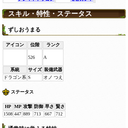
スキル・特性・ステータス
ずしおうまる
アイコン
位階
ランク
526
A
系統
サイズ
装備武器
ドラゴン系
S
オノ つえ
ステータス
HP
MP
攻撃
防御
早さ
賢さ
1508
447
889
713
667
712