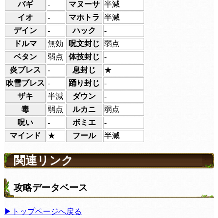
バギ
-
マヌーサ
半減
イオ
-
マホトラ
半減
デイン
-
ハック
-
ドルマ
無効
呪文封じ
弱点
ベタン
弱点
体技封じ
-
炎ブレス
-
息封じ
★
吹雪ブレス
-
踊り封じ
-
ザキ
半減
ダウン
-
毒
弱点
ルカニ
弱点
呪い
-
ボミエ
-
マインド
★
フール
半減
関連リンク
攻略データベース
▶トップページへ戻る