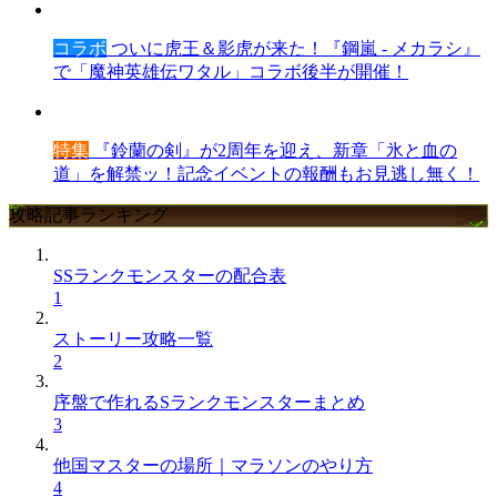
コラボ
ついに虎王＆影虎が来た！『鋼嵐 - メカラシ』
で「魔神英雄伝ワタル」コラボ後半が開催！
特集
『鈴蘭の剣』が2周年を迎え、新章「氷と血の
道」を解禁ッ！記念イベントの報酬もお見逃し無く！
攻略記事ランキング
SSランクモンスターの配合表
1
ストーリー攻略一覧
2
序盤で作れるSランクモンスターまとめ
3
他国マスターの場所｜マラソンのやり方
4