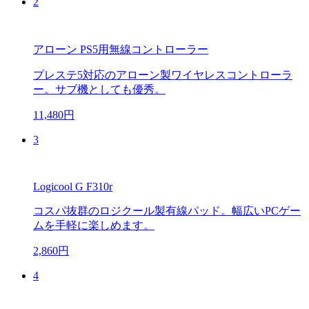
2
アローン PS5用無線コントローラー
プレステ5対応のアローン製ワイヤレスコントローラ
ー。サブ機としても優秀。
11,480円
3
Logicool G F310r
コスパ抜群のロジクール製有線パッド。幅広いPCゲー
ムを手軽に楽しめます。
2,860円
4