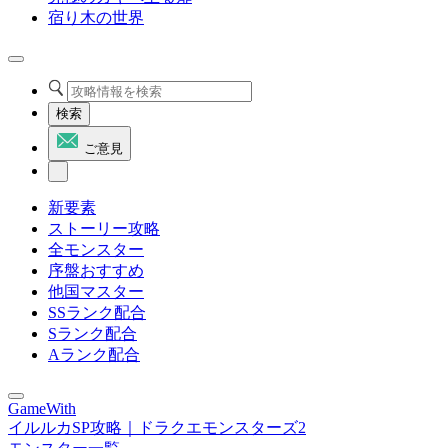
宿り木の世界
検索
ご意見
新要素
ストーリー攻略
全モンスター
序盤おすすめ
他国マスター
SSランク配合
Sランク配合
Aランク配合
GameWith
イルルカSP攻略｜ドラクエモンスターズ2