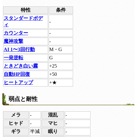
特性
条件
スタンダードボデ
-
ィ
カウンター
-
魔神攻撃
-
AI 1〜3回行動
M・G
一発逆転
G
ときどき白い霧
+25
自動HP回復
+50
ヒートアップ
+★
弱点と耐性
メラ
-
混乱
-
ヒャド
-
マヒ
-
ギラ
半減
眠り
-