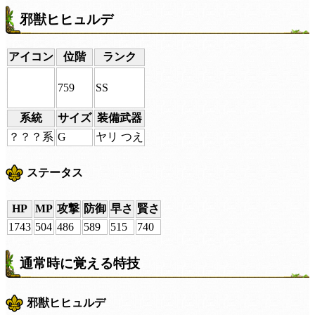
邪獣ヒヒュルデ
アイコン
位階
ランク
759
SS
系統
サイズ
装備武器
？？？系
G
ヤリ つえ
ステータス
HP
MP
攻撃
防御
早さ
賢さ
1743
504
486
589
515
740
通常時に覚える特技
邪獣ヒヒュルデ