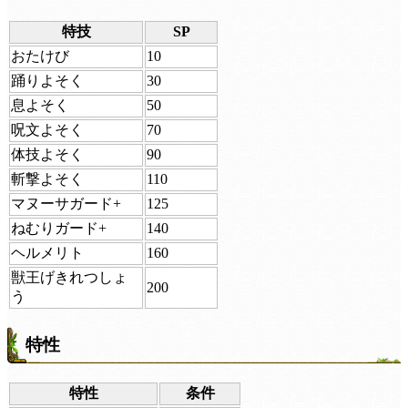
特技
SP
おたけび
10
踊りよそく
30
息よそく
50
呪文よそく
70
体技よそく
90
斬撃よそく
110
マヌーサガード+
125
ねむりガード+
140
ヘルメリト
160
獣王げきれつしょ
200
う
特性
特性
条件