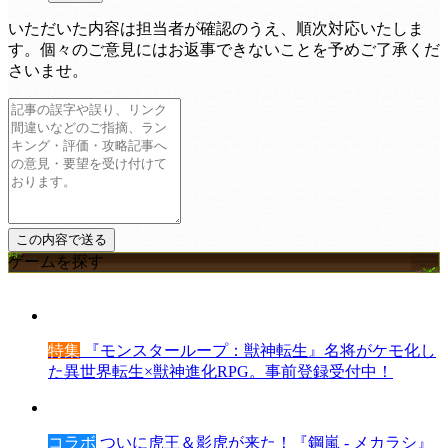
いただいた内容は担当者が確認のうえ、順次対応いたしま
す。個々のご意見にはお返事できないことを予めご了承くだ
さいませ。
ゲームを探す
特集
『モンスターループ：獣神転生』名将がケモ化し
た異世界転生×獣神進化RPG。事前登録受付中！
コラボ
ついに虎王＆影虎が来た！『鋼嵐 - メカラシ』