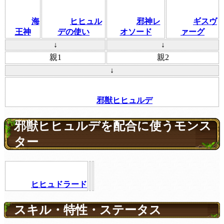
海
ヒヒュル
邪神レ
ギスヴ
王神
デの使い
オソード
ァーグ
↓
↓
親1
親2
↓
邪獣ヒヒュルデ
邪獣ヒヒュルデを配合に使うモンス
ター
ヒヒュドラード
スキル・特性・ステータス