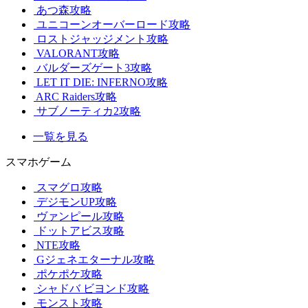
あつ森攻略
ユニコーンオーバーロード攻略
ロストジャッジメント攻略
VALORANT攻略
バルダーズゲート3攻略
LET IT DIE: INFERNO攻略
ARC Raiders攻略
サブノーティカ2攻略
一覧を見る
スマホゲーム
スマグロ攻略
デジモンUP攻略
ヴァンピール攻略
ドットアビス攻略
NTE攻略
Gジェネエターナル攻略
ポケポケ攻略
シャドバ ビヨンド攻略
モンスト攻略