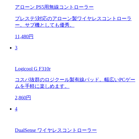
アローン PS5用無線コントローラー
プレステ5対応のアローン製ワイヤレスコントローラ
ー。サブ機としても優秀。
11,480円
3
Logicool G F310r
コスパ抜群のロジクール製有線パッド。幅広いPCゲー
ムを手軽に楽しめます。
2,860円
4
DualSense ワイヤレスコントローラー