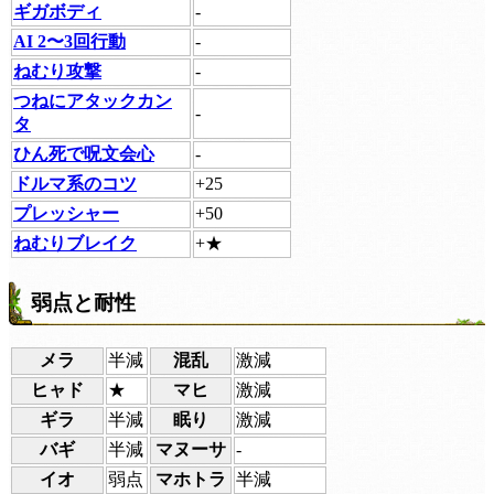
ギガボディ
-
AI 2〜3回行動
-
ねむり攻撃
-
つねにアタックカン
-
タ
ひん死で呪文会心
-
ドルマ系のコツ
+25
プレッシャー
+50
ねむりブレイク
+★
弱点と耐性
メラ
半減
混乱
激減
ヒャド
★
マヒ
激減
ギラ
半減
眠り
激減
バギ
半減
マヌーサ
-
イオ
弱点
マホトラ
半減