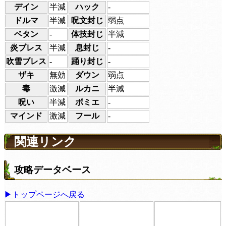
デイン
半減
ハック
-
ドルマ
半減
呪文封じ
弱点
ベタン
-
体技封じ
半減
炎ブレス
半減
息封じ
-
吹雪ブレス
-
踊り封じ
-
ザキ
無効
ダウン
弱点
毒
激減
ルカニ
半減
呪い
半減
ボミエ
-
マインド
激減
フール
-
関連リンク
攻略データベース
▶トップページへ戻る