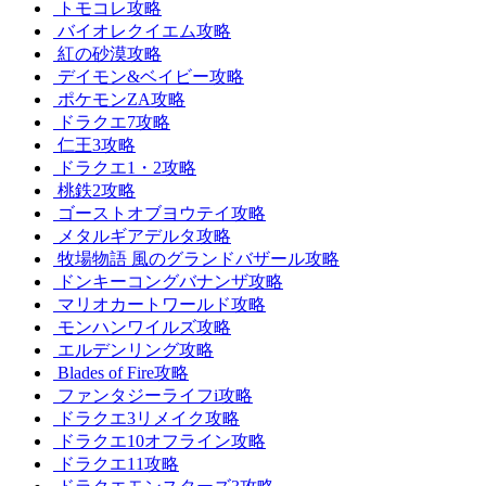
トモコレ攻略
バイオレクイエム攻略
紅の砂漠攻略
デイモン&ベイビー攻略
ポケモンZA攻略
ドラクエ7攻略
仁王3攻略
ドラクエ1・2攻略
桃鉄2攻略
ゴーストオブヨウテイ攻略
メタルギアデルタ攻略
牧場物語 風のグランドバザール攻略
ドンキーコングバナンザ攻略
マリオカートワールド攻略
モンハンワイルズ攻略
エルデンリング攻略
Blades of Fire攻略
ファンタジーライフi攻略
ドラクエ3リメイク攻略
ドラクエ10オフライン攻略
ドラクエ11攻略