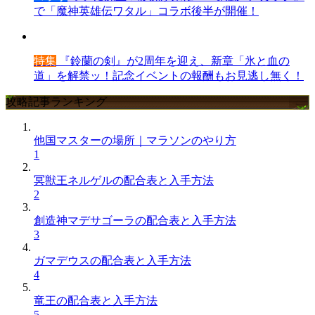
で「魔神英雄伝ワタル」コラボ後半が開催！
特集
『鈴蘭の剣』が2周年を迎え、新章「氷と血の
道」を解禁ッ！記念イベントの報酬もお見逃し無く！
攻略記事ランキング
他国マスターの場所｜マラソンのやり方
1
冥獣王ネルゲルの配合表と入手方法
2
創造神マデサゴーラの配合表と入手方法
3
ガマデウスの配合表と入手方法
4
竜王の配合表と入手方法
5