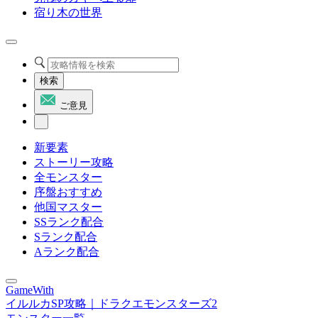
宿り木の世界
検索
ご意見
新要素
ストーリー攻略
全モンスター
序盤おすすめ
他国マスター
SSランク配合
Sランク配合
Aランク配合
GameWith
イルルカSP攻略｜ドラクエモンスターズ2