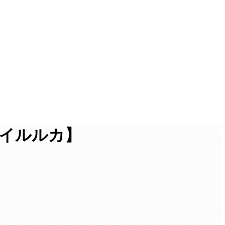
版イルルカ】