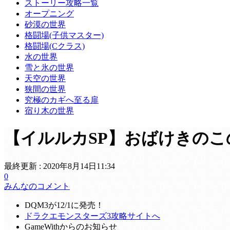
ストーリー攻略一覧
オープニング
砂漠の世界
格闘場(子供マスター)
格闘場(Cクラス)
水の世界
雪と氷の世界
天空の世界
狭間の世界
究極のカギへ至る扉
宿り木の世界
【イルルカSP】おばけきの
最終更新 :
2020年8月14日11:34
0
みんなのコメント
DQM3が12/1に発売！
ドラクエモンスターズ3攻略サイトへ
GameWithからのお知らせ