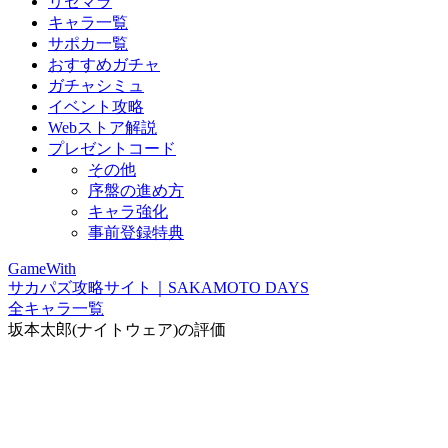
リセマラ
キャラ一覧
サポカ一覧
おすすめガチャ
ガチャシミュ
イベント攻略
Webストア解説
プレゼントコード
その他
序盤の進め方
キャラ強化
事前登録特典
GameWith
サカパズ攻略サイト｜SAKAMOTO DAYS
全キャラ一覧
坂本太郎(ナイトウェア)の評価