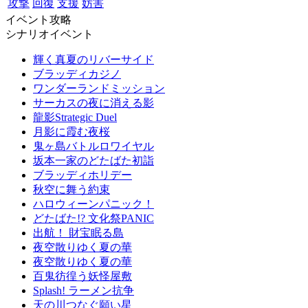
攻撃
回復
支援
妨害
イベント攻略
シナリオイベント
輝く真夏のリバーサイド
ブラッディカジノ
ワンダーランドミッション
サーカスの夜に消える影
龍影Strategic Duel
月影に霞む夜桜
鬼ヶ島バトルロワイヤル
坂本一家のどたばた初詣
ブラッディホリデー
秋空に舞う約束
ハロウィーンパニック！
どたばた!? 文化祭PANIC
出航！ 財宝眠る島
夜空散りゆく夏の華
夜空散りゆく夏の華
百鬼彷徨う妖怪屋敷
Splash! ラーメン抗争
天の川つなぐ願い星