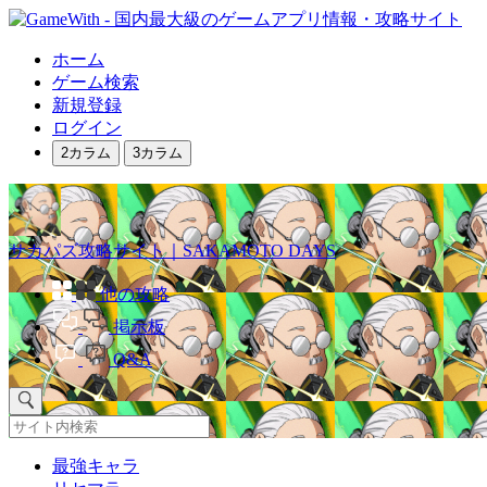
ホーム
ゲーム検索
新規登録
ログイン
2カラム
3カラム
サカパズ攻略サイト｜SAKAMOTO DAYS
他の攻略
掲示板
Q&A
最強キャラ