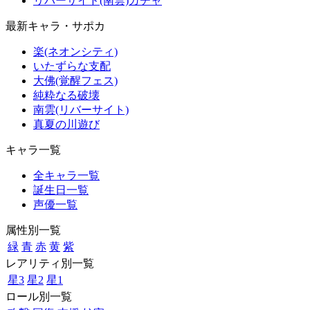
リバーサイド(南雲)ガチャ
最新キャラ・サポカ
楽(ネオンシティ)
いたずらな支配
大佛(覚醒フェス)
純粋なる破壊
南雲(リバーサイト)
真夏の川遊び
キャラ一覧
全キャラ一覧
誕生日一覧
声優一覧
属性別一覧
緑
青
赤
黄
紫
レアリティ別一覧
星3
星2
星1
ロール別一覧