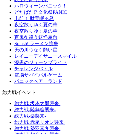
ハロウィーンパニック！
どたばた!? 文化祭PANIC
出航！ 財宝眠る島
夜空散りゆく夏の華
夜空散りゆく夏の華
百鬼彷徨う妖怪屋敷
Splash! ラーメン抗争
天の川つなぐ願い星
レイニーデイサニースマイル
漆黒のジューンブライド
チャレンジバトル
電脳サバイバルゲーム
パニックベアーランド
総力戦イベント
総力戦-坂本太郎襲来-
総力戦-陸無糖襲来-
総力戦-楽襲来-
総力戦-赤尾リオン襲来-
総力戦-勢羽真冬襲来-