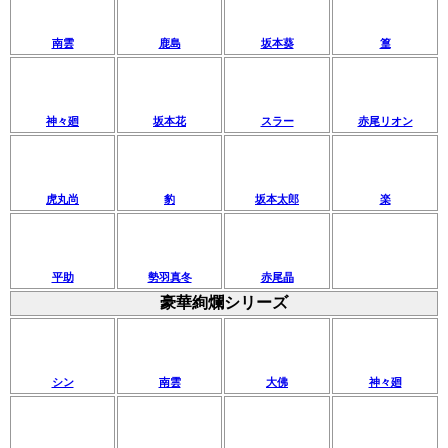
南雲
鹿島
坂本葵
篁
神々廻
坂本花
スラー
赤尾リオン
虎丸尚
豹
坂本太郎
楽
平助
勢羽真冬
赤尾晶
豪華絢爛シリーズ
シン
南雲
大佛
神々廻