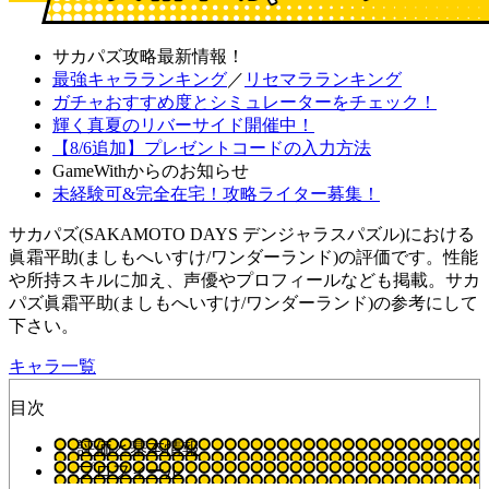
サカパズ攻略最新情報！
最強キャラランキング
／
リセマラランキング
ガチャおすすめ度とシミュレーターをチェック！
輝く真夏のリバーサイド開催中！
【8/6追加】プレゼントコードの入力方法
GameWithからのお知らせ
未経験可&完全在宅！攻略ライター募集！
サカパズ(SAKAMOTO DAYS デンジャラスパズル)における
眞霜平助(ましもへいすけ/ワンダーランド)の評価です。性能
や所持スキルに加え、声優やプロフィールなども掲載。サカ
パズ眞霜平助(ましもへいすけ/ワンダーランド)の参考にして
下さい。
キャラ一覧
目次
評価と基本情報
プロフィール