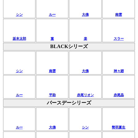
シン
ルー
大佛
南雲
坂本太郎
篁
楽
スラー
BLACKシリーズ
シン
南雲
大佛
神々廻
ルー
平助
赤尾リオン
赤尾晶
バースデーシリーズ
ルー
大佛
シン
勢羽夏生