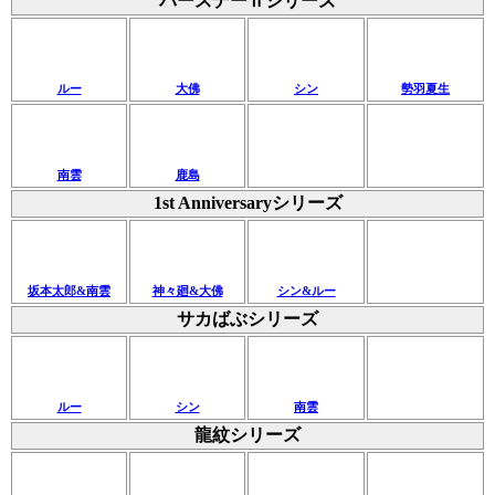
バースデーⅡシリーズ
ルー
大佛
シン
勢羽夏生
南雲
鹿島
1st Anniversaryシリーズ
坂本太郎&南雲
神々廻&大佛
シン&ルー
サカばぶシリーズ
ルー
シン
南雲
龍紋シリーズ