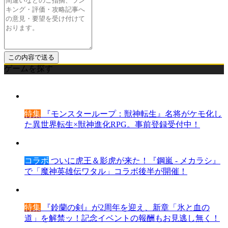
ゲームを探す
特集
『モンスターループ：獣神転生』名将がケモ化し
た異世界転生×獣神進化RPG。事前登録受付中！
コラボ
ついに虎王＆影虎が来た！『鋼嵐 - メカラシ』
で「魔神英雄伝ワタル」コラボ後半が開催！
特集
『鈴蘭の剣』が2周年を迎え、新章「氷と血の
道」を解禁ッ！記念イベントの報酬もお見逃し無く！