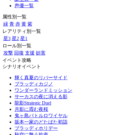
声優一覧
属性別一覧
緑
青
赤
黄
紫
レアリティ別一覧
星3
星2
星1
ロール別一覧
攻撃
回復
支援
妨害
イベント攻略
シナリオイベント
輝く真夏のリバーサイド
ブラッディカジノ
ワンダーランドミッション
サーカスの夜に消える影
龍影Strategic Duel
月影に霞む夜桜
鬼ヶ島バトルロワイヤル
坂本一家のどたばた初詣
ブラッディホリデー
秋空に舞う約束