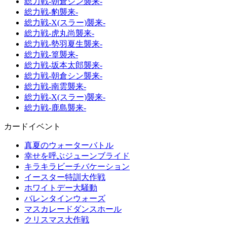
総力戦-朝倉シン襲来-
総力戦-豹襲来-
総力戦-X(スラー)襲来-
総力戦-虎丸尚襲来-
総力戦-勢羽夏生襲来-
総力戦-篁襲来-
総力戦-坂本太郎襲来-
総力戦-朝倉シン襲来-
総力戦-南雲襲来-
総力戦-X(スラー)襲来-
総力戦-鹿島襲来-
カードイベント
真夏のウォーターバトル
幸せを呼ぶジューンブライド
キラキラビーチバケーション
イースター特訓大作戦
ホワイトデー大騒動
バレンタインウォーズ
マスカレードダンスホール
クリスマス大作戦