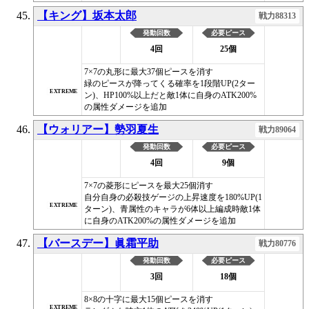
【キング】坂本太郎
戦力88313
発動回数
必要ピース
4回
25個
7×7の丸形に最大37個ピースを消す
緑のピースが降ってくる確率を1段階UP(2ター
EXTREME
ン)、HP100%以上だと敵1体に自身のATK200%
の属性ダメージを追加
【ウォリアー】勢羽夏生
戦力89064
発動回数
必要ピース
4回
9個
7×7の菱形にピースを最大25個消す
自分自身の必殺技ゲージの上昇速度を180%UP(1
EXTREME
ターン)、青属性のキャラが6体以上編成時敵1体
に自身のATK200%の属性ダメージを追加
【バースデー】眞霜平助
戦力80776
発動回数
必要ピース
3回
18個
8×8の十字に最大15個ピースを消す
EXTREME