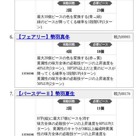
発動回数
必要ピース
2回
23個
最大10個ピースの色を変換する(青→緑)
緑のピースが降ってくる確率を1段階UP(1ター
ン)
【フェアリー】勢羽真冬
戦力89995
発動回数
必要ピース
4回
18個
最大20個ピースの色を変換する(赤→黄)
黄属性の味方全体の必殺技ゲージの上昇速度を
40%UP(3ターン)、HP50%以上だと黄のピースが
降ってくる確率を1段階UP(4ターン)
EXTREME
黄属性の味方全体の必殺技ゲージの上昇速度を
50%UP(2ターン)
【バースデーⅡ】勢羽夏生
戦力88176
発動回数
必要ピース
2回
11個
H字(縦)に最大17個ピースを消す
味方全体の必殺技ゲージの上昇速度を60%UP(1
ターン)、黄属性のキャラが3体以上編成時黄属
性の味方全体の必殺技ゲージの上昇速度を
EXTREME