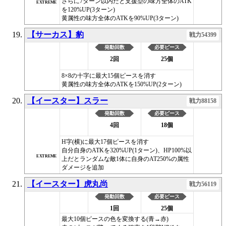
さらに7ターン以内だと支援型の味方全体のATK
EXTREME
を120%UP(3ターン)
黄属性の味方全体のATKを90%UP(3ターン)
【サーカス】豹
戦力54399
発動回数
必要ピース
2回
25個
8×8の十字に最大15個ピースを消す
黄属性の味方全体のATKを150%UP(2ターン)
【イースター】スラー
戦力88158
発動回数
必要ピース
4回
18個
H字(横)に最大17個ピースを消す
自分自身のATKを320%UP(1ターン)、HP100%以
EXTREME
上だとランダムな敵1体に自身のAT250%の属性
ダメージを追加
【イースター】虎丸尚
戦力56119
発動回数
必要ピース
1回
25個
最大10個ピースの色を変換する(青→赤)