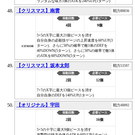
ランダムな味方1体のATKを240%UP(1ターン)
【クリスマス】南雲
戦力88836
発動回数
必要ピース
4回
9個
5×5のX字に最大21個ピースを消す
自分自身の必殺技ゲージの上昇速度を60%UP(3
ターン)、さらに50%の確率で敵1体のDEFを
EXTREME
40%DOWN(5ターン)、さらに50%の確率で敵1体
のATKを60%DOWN(5ターン)
【クリスマス】坂本太郎
戦力53597
発動回数
必要ピース
2回
12個
7×7のX字に最大13個ピースを消す
自分自身のDEFを140%UP(1ターン)
【オリジナル】宇田
戦力48092
発動回数
必要ピース
2回
16個
5×5の十字に最大9個ピースを消す
攻撃型の味方全体のATKを60%UP(1ターン)