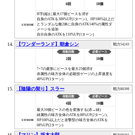
6回
18個
H字(縦)に最大17個ピースを消す
自身のATKを300%UP(1ターン)、HP100%以上だ
とランダムな敵2体に自身のATK140%の属性ダ
EXTREME
メージを追加
自分自身のATKを110%UP(1ターン)
【ワンダーランド】朝倉シン
戦力54243
発動回数
必要ピース
2回
10個
7×7の菱形にピースを最大25個消す
赤属性の味方全体の必殺技ゲージの上昇速度を
40%UP(1ターン)
【陰陽の契り】スラー
戦力88398
発動回数
必要ピース
4回
18個
最大10個ピースの色を変換する(赤→緑)
緑属性の味方全体のATKを88%UP(2ターン)、
HP100%以上だと攻撃型の味方全体のATKを
EXTREME
68%UP(2ターン)
【マリン】坂本太郎
戦力88365