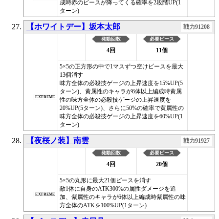
成時赤のピースが降ってくる確率を2段階UP(1
ターン)
【ホワイトデー】坂本太郎
戦力91208
発動回数
必要ピース
4回
11個
5×5の正方形の中で1マスずつ空けピースを最大
13個消す
味方全体の必殺技ゲージの上昇速度を15%UP(5
ターン)、黄属性のキャラが6体以上編成時黄属
EXTREME
性の味方全体の必殺技ゲージの上昇速度を
20%UP(5ターン)、さらに50%の確率で黄属性の
味方全体の必殺技ゲージの上昇速度を60%UP(1
ターン)
【夜桜ノ装】南雲
戦力91927
発動回数
必要ピース
4回
20個
5×5の丸形に最大21個ピースを消す
敵1体に自身のATK300%の属性ダメージを追
EXTREME
加、紫属性のキャラが6体以上編成時紫属性の味
方全体のATKを100%UP(1ターン)