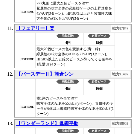
7×7丸形に最大21個ピースを消す
紫属性の味方全体の必殺技ゲージの上昇速度を
EXTREME
45%UP(3ターン)、HP100%以上だと紫属性の味
方全体のATKを65%UP(3ターン)
【フェアリー】楽
戦力87847
発動回数
必要ピース
4回
18個
最大20個ピースの色を変換する(青→緑)
緑属性の味方全体のATKを77%UP(3ターン)、
HP50%以上だと緑のピースが降ってくる確率を
EXTREME
1段階UP(4ターン)
【バースデーⅡ】朝倉シン
戦力91407
発動回数
必要ピース
4回
16個
横1列のピースを全て消す
味方全体のATKを55%UP(3ターン)、青属性のキ
EXTREME
ャラが6体以上編成時味方全体のATKを85%UP(1
ターン)
【ワンダーランド】眞霜平助
戦力88053
発動回数
必要ピース