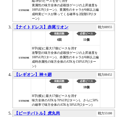
縦3列のピースを全て消す
黄属性の味方全体の必殺技ゲージの上昇速度を
100%UP(1ターン)、黄属性のキャラが6体以上編
EXTREME
成時黄ピースが降ってくる確率を2段階UP(1タ
ーン)
【ナイトドレス】赤尾リオン
戦力88955
発動回数
必要ピース
4回
11個
H字(縦)に最大17個ピースを消す
攻撃型の味方全体の必殺技ゲージの上昇速度を
100%UP(1ターン)、赤属性のキャラが6体以上編
EXTREME
成時赤属性の味方全体のATKを150%UP(1ター
ン)
【レギオン】神々廻
戦力88452
発動回数
必要ピース
4回
18個
H字(横)に最大17個ピースを消す
味方全体のATKを70%UP(2ターン)、さらに50%
EXTREME
の確率で味方全体のATKを50%UP(2ターン)
【ビーチバトル】虎丸尚
戦力55100