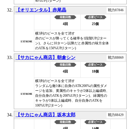
40%UP(1ターン)
【オリエンタル】赤尾晶
戦力87846
発動回数
必要ピース
4回
25個
横3列のピースを全て消す
赤のピースが降ってくる確率を1段階UP(2ター
EXTREME
ン)、さらに10ターン以降だと赤属性の味方全体
のATKを150%UP(1ターン)
【サカにゃん商店】朝倉シン
戦力88069
発動回数
必要ピース
4回
18個
横3列のピースを全て消す
ランダムな敵1体に自身のATK200%の属性ダメ
ージを追加、黄属性のキャラが2体以上編成時、
EXTREME
自分自身のATKを200%UP(1ターン)、緑属性の
キャラが1体以上編成時、自分自身のATKを
100%UP(2ターン)
【サカにゃん商店】坂本太郎
戦力88429
発動回数
必要ピース
4回
14個