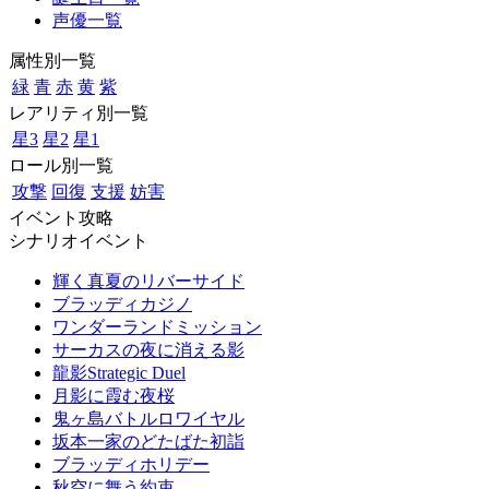
声優一覧
属性別一覧
緑
青
赤
黄
紫
レアリティ別一覧
星3
星2
星1
ロール別一覧
攻撃
回復
支援
妨害
イベント攻略
シナリオイベント
輝く真夏のリバーサイド
ブラッディカジノ
ワンダーランドミッション
サーカスの夜に消える影
龍影Strategic Duel
月影に霞む夜桜
鬼ヶ島バトルロワイヤル
坂本一家のどたばた初詣
ブラッディホリデー
秋空に舞う約束