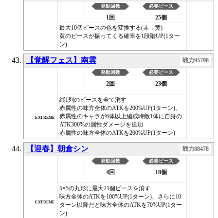
発動回数
必要ピース
1回
25個
最大10個ピースの色を変換する(赤→黄)
黄のピースが振ってくる確率を1段階UP(1ター
ン)
【覚醒フェス】南雲
戦力95798
発動回数
必要ピース
2回
23個
縦1列のピースを全て消す
赤属性の味方全体のATKを200%UP(1ターン)、
赤属性のキャラが6体以上編成時敵1体に自身の
EXTREME
ATK300%の属性ダメージを追加
赤属性の味方全体のATKを200%UP(1ターン)
【迎春】朝倉シン
戦力88478
発動回数
必要ピース
4回
18個
5×5の丸形に最大21個ピースを消す
味方全体のATKを100%UP(1ターン)、さらに10
EXTREME
ターン以降だと味方全体のATKを70%UP(1ター
ン)