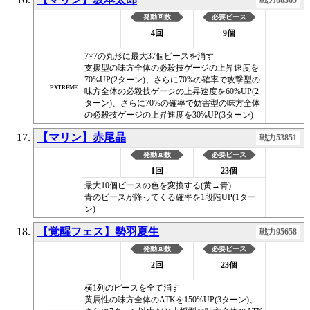
発動回数
必要ピース
4回
9個
7×7の丸形に最大37個ピースを消す
支援型の味方全体の必殺技ゲージの上昇速度を
70%UP(2ターン)、さらに70%の確率で攻撃型の
EXTREME
味方全体の必殺技ゲージの上昇速度を60%UP(2
ターン)、さらに70%の確率で妨害型の味方全体
の必殺技ゲージの上昇速度を30%UP(3ターン)
【マリン】赤尾晶
戦力53851
発動回数
必要ピース
1回
23個
最大10個ピースの色を変換する(黄→青)
青のピースが降ってくる確率を1段階UP(1ター
ン)
【覚醒フェス】勢羽夏生
戦力95658
発動回数
必要ピース
2回
23個
横1列のピースを全て消す
黄属性の味方全体のATKを150%UP(3ターン)、