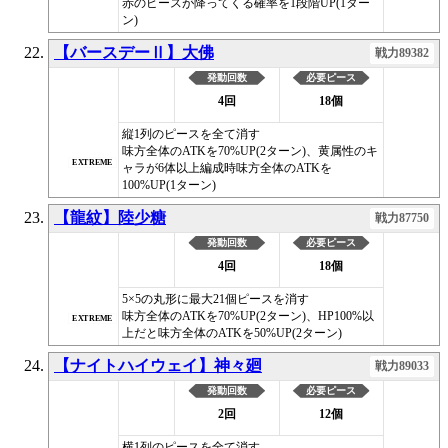
赤のピースが降ってくる確率を1段階UP(1ター
ン)
【バースデーⅡ】大佛
戦力89382
発動回数
必要ピース
4回
18個
縦1列のピースを全て消す
味方全体のATKを70%UP(2ターン)、黄属性のキ
EXTREME
ャラが6体以上編成時味方全体のATKを
100%UP(1ターン)
【龍紋】陸少糖
戦力87750
発動回数
必要ピース
4回
18個
5×5の丸形に最大21個ピースを消す
味方全体のATKを70%UP(2ターン)、HP100%以
EXTREME
上だと味方全体のATKを50%UP(2ターン)
【ナイトハイウェイ】神々廻
戦力89033
発動回数
必要ピース
2回
12個
横1列のピースを全て消す