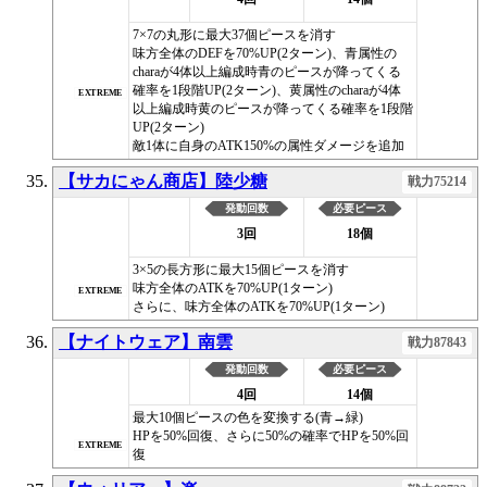
7×7の丸形に最大37個ピースを消す
味方全体のDEFを70%UP(2ターン)、青属性の
charaが4体以上編成時青のピースが降ってくる
確率を1段階UP(2ターン)、黄属性のcharaが4体
EXTREME
以上編成時黄のピースが降ってくる確率を1段階
UP(2ターン)
敵1体に自身のATK150%の属性ダメージを追加
【サカにゃん商店】陸少糖
戦力75214
発動回数
必要ピース
3回
18個
3×5の長方形に最大15個ピースを消す
味方全体のATKを70%UP(1ターン)
EXTREME
さらに、味方全体のATKを70%UP(1ターン)
【ナイトウェア】南雲
戦力87843
発動回数
必要ピース
4回
14個
最大10個ピースの色を変換する(青→緑)
HPを50%回復、さらに50%の確率でHPを50%回
EXTREME
復