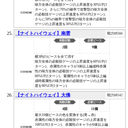
味方全体の必殺技ゲージの上昇速度を30%UP(3
ターン)、さらに70%の確率で攻撃型の味方全体
EXTREME
の必殺技ゲージの上昇速度を30%UP(2ターン)、
さらに50%の確率で攻撃型の味方全体の必殺技
ゲージの上昇速度を30%UP(3ターン)
【ナイトハイウェイ】南雲
戦力88566
発動回数
必要ピース
2回
9個
横3列のピースを全て消す
味方全体の必殺技ゲージの上昇速度を60%UP(1
ターン)、赤属性のキャラが3体以上編成時赤属
性の味方全体の必殺技ゲージの上昇速度を
EXTREME
60%UP(1ターン)、紫属性のキャラが3体以上編
成時紫属性の味方全体の必殺技ゲージの上昇速
度を90%UP(1ターン)
【ナイトハイウェイ】大佛
戦力88542
発動回数
必要ピース
4回
11個
最大10個ピースの色を変換する(青→赤)
赤属性の味方全体の必殺技ゲージの上昇速度を
100%UP(1ターン)、赤属性のキャラが6体以上編
EXTREME