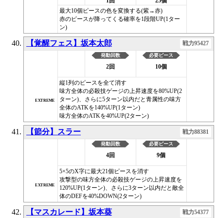
1回
25個
最大10個ピースの色を変換する(紫→赤)
赤のピースが降ってくる確率を1段階UP(1ター
ン)
【覚醒フェス】坂本太郎
戦力95427
発動回数
必要ピース
2回
10個
縦1列のピースを全て消す
味方全体の必殺技ゲージの上昇速度を80%UP(2
ターン)、さらに5ターン以内だと青属性の味方
EXTREME
全体のATKを140%UP(1ターン)
味方全体のATKを40%UP(2ターン)
【節分】スラー
戦力88381
発動回数
必要ピース
4回
9個
5×5のX字に最大21個ピースを消す
攻撃型の味方全体の必殺技ゲージの上昇速度を
EXTREME
120%UP(1ターン)、さらに3ターン以内だと敵全
体のDEFを40%DOWN(2ターン)
【マスカレード】坂本葵
戦力54377