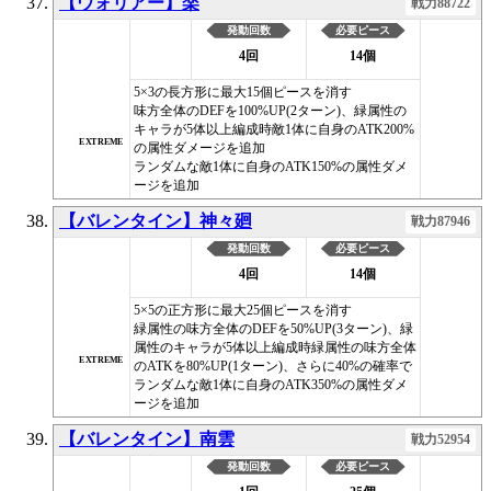
【ウォリアー】楽
戦力88722
発動回数
必要ピース
4回
14個
5×3の長方形に最大15個ピースを消す
味方全体のDEFを100%UP(2ターン)、緑属性の
キャラが5体以上編成時敵1体に自身のATK200%
EXTREME
の属性ダメージを追加
ランダムな敵1体に自身のATK150%の属性ダメ
ージを追加
【バレンタイン】神々廻
戦力87946
発動回数
必要ピース
4回
14個
5×5の正方形に最大25個ピースを消す
緑属性の味方全体のDEFを50%UP(3ターン)、緑
属性のキャラが5体以上編成時緑属性の味方全体
EXTREME
のATKを80%UP(1ターン)、さらに40%の確率で
ランダムな敵1体に自身のATK350%の属性ダメ
ージを追加
【バレンタイン】南雲
戦力52954
発動回数
必要ピース