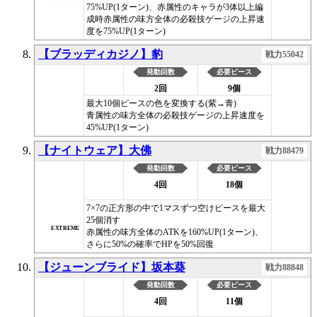
75%UP(1ターン)、赤属性のキャラが3体以上編
成時赤属性の味方全体の必殺技ゲージの上昇速
度を75%UP(1ターン)
【ブラッディカジノ】豹
戦力55042
発動回数
必要ピース
2回
9個
最大10個ピースの色を変換する(紫→青)
青属性の味方全体の必殺技ゲージの上昇速度を
45%UP(1ターン)
【ナイトウェア】大佛
戦力88479
発動回数
必要ピース
4回
18個
7×7の正方形の中で1マスずつ空けピースを最大
25個消す
EXTREME
赤属性の味方全体のATKを160%UP(1ターン)、
さらに50%の確率でHPを50%回復
【ジューンブライド】坂本葵
戦力88848
発動回数
必要ピース
4回
11個