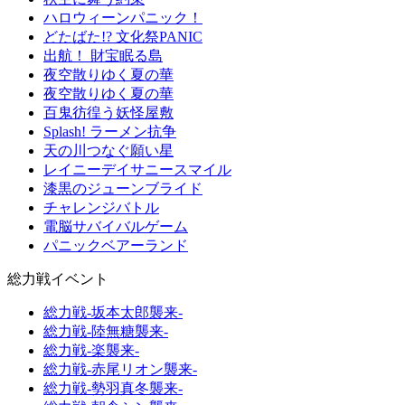
ハロウィーンパニック！
どたばた!? 文化祭PANIC
出航！ 財宝眠る島
夜空散りゆく夏の華
夜空散りゆく夏の華
百鬼彷徨う妖怪屋敷
Splash! ラーメン抗争
天の川つなぐ願い星
レイニーデイサニースマイル
漆黒のジューンブライド
チャレンジバトル
電脳サバイバルゲーム
パニックベアーランド
総力戦イベント
総力戦-坂本太郎襲来-
総力戦-陸無糖襲来-
総力戦-楽襲来-
総力戦-赤尾リオン襲来-
総力戦-勢羽真冬襲来-