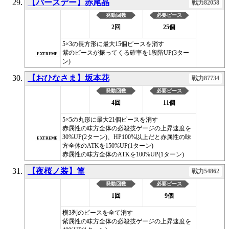
【バースデー】赤尾晶
戦力82058
発動回数
必要ピース
2回
25個
5×3の長方形に最大15個ピースを消す
紫のピースが振ってくる確率を1段階UP(3ター
EXTREME
ン)
【おひなさま】坂本花
戦力87734
発動回数
必要ピース
4回
11個
5×5の丸形に最大21個ピースを消す
赤属性の味方全体の必殺技ゲージの上昇速度を
30%UP(2ターン)、HP100%以上だと赤属性の味
EXTREME
方全体のATKを150%UP(1ターン)
赤属性の味方全体のATKを100%UP(1ターン)
【夜桜ノ装】篁
戦力54862
発動回数
必要ピース
1回
9個
横3列のピースを全て消す
紫属性の味方全体の必殺技ゲージの上昇速度を