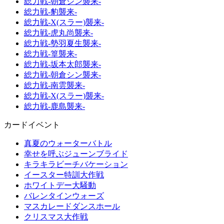
総力戦-朝倉シン襲来-
総力戦-豹襲来-
総力戦-X(スラー)襲来-
総力戦-虎丸尚襲来-
総力戦-勢羽夏生襲来-
総力戦-篁襲来-
総力戦-坂本太郎襲来-
総力戦-朝倉シン襲来-
総力戦-南雲襲来-
総力戦-X(スラー)襲来-
総力戦-鹿島襲来-
カードイベント
真夏のウォーターバトル
幸せを呼ぶジューンブライド
キラキラビーチバケーション
イースター特訓大作戦
ホワイトデー大騒動
バレンタインウォーズ
マスカレードダンスホール
クリスマス大作戦