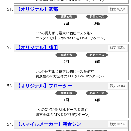
【オリジナル】武部
戦力46734
発動回数
必要ピース
2回
16個
3×5の長方形に最大15個ピースを消す
ランダムな味方2体のATKを13%UP(5ターン)
【オリジナル】猪田
戦力49252
発動回数
必要ピース
2回
16個
5×3の長方形に最大15個ピースを消す
黄属性の味方全体のATKを12%UP(5ターン)
【オリジナル】フローター
戦力25364
発動回数
必要ピース
1回
16個
5×5のX字に最大9個ピースを消す
味方全体のATKを13%UP(2ターン)
【スマイルメーカー】朝倉シン
戦力88737