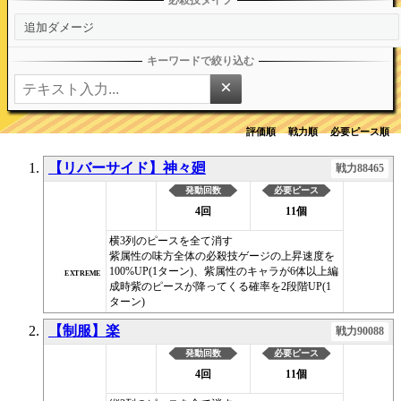
×
評価順
戦力順
必要ピース順
【リバーサイド】神々廻
戦力88465
発動回数
必要ピース
4回
11個
横3列のピースを全て消す
紫属性の味方全体の必殺技ゲージの上昇速度を
100%UP(1ターン)、紫属性のキャラが6体以上編
EXTREME
成時紫のピースが降ってくる確率を2段階UP(1
ターン)
【制服】楽
戦力90088
発動回数
必要ピース
4回
11個