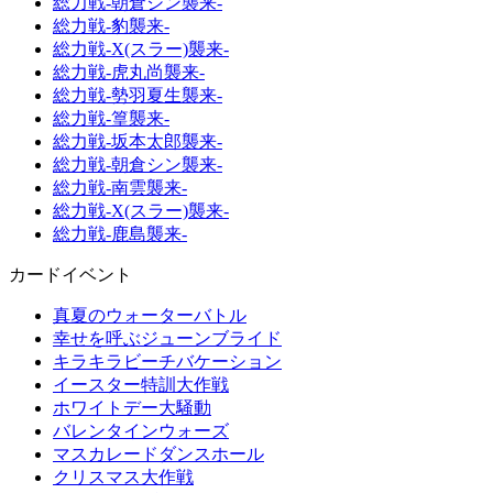
総力戦-朝倉シン襲来-
総力戦-豹襲来-
総力戦-X(スラー)襲来-
総力戦-虎丸尚襲来-
総力戦-勢羽夏生襲来-
総力戦-篁襲来-
総力戦-坂本太郎襲来-
総力戦-朝倉シン襲来-
総力戦-南雲襲来-
総力戦-X(スラー)襲来-
総力戦-鹿島襲来-
カードイベント
真夏のウォーターバトル
幸せを呼ぶジューンブライド
キラキラビーチバケーション
イースター特訓大作戦
ホワイトデー大騒動
バレンタインウォーズ
マスカレードダンスホール
クリスマス大作戦