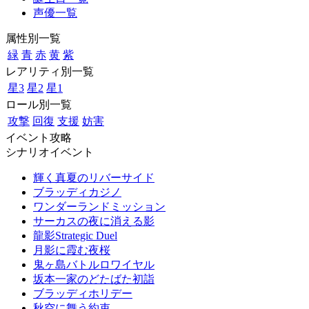
声優一覧
属性別一覧
緑
青
赤
黄
紫
レアリティ別一覧
星3
星2
星1
ロール別一覧
攻撃
回復
支援
妨害
イベント攻略
シナリオイベント
輝く真夏のリバーサイド
ブラッディカジノ
ワンダーランドミッション
サーカスの夜に消える影
龍影Strategic Duel
月影に霞む夜桜
鬼ヶ島バトルロワイヤル
坂本一家のどたばた初詣
ブラッディホリデー
秋空に舞う約束