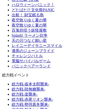
ハロウィーンパニック！
どたばた!? 文化祭PANIC
出航！ 財宝眠る島
夜空散りゆく夏の華
夜空散りゆく夏の華
百鬼彷徨う妖怪屋敷
Splash! ラーメン抗争
天の川つなぐ願い星
レイニーデイサニースマイル
漆黒のジューンブライド
チャレンジバトル
電脳サバイバルゲーム
パニックベアーランド
総力戦イベント
総力戦-坂本太郎襲来-
総力戦-陸無糖襲来-
総力戦-楽襲来-
総力戦-赤尾リオン襲来-
総力戦-勢羽真冬襲来-