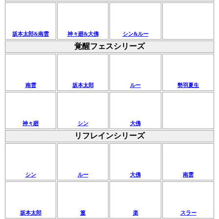
坂本太郎&南雲
神々廻&大佛
シン&ルー
覚醒フェスシリーズ
南雲
坂本太郎
ルー
勢羽夏生
神々廻
シン
大佛
リフレインシリーズ
シン
ルー
大佛
南雲
坂本太郎
篁
楽
スラー