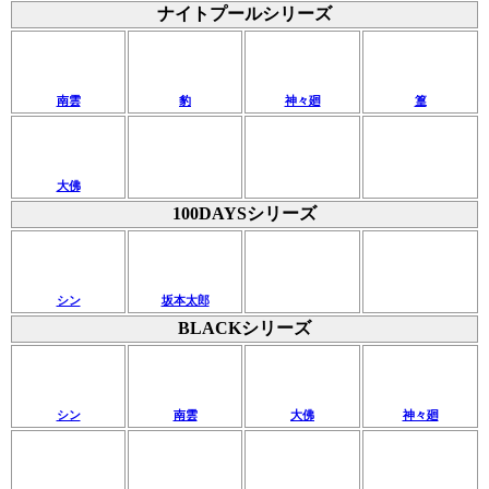
ナイトプールシリーズ
南雲
豹
神々廻
篁
大佛
100DAYSシリーズ
シン
坂本太郎
BLACKシリーズ
シン
南雲
大佛
神々廻