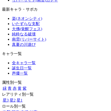
リバーサイド(南雲)ガチャ
最新キャラ・サポカ
楽(ネオンシティ)
いたずらな支配
大佛(覚醒フェス)
純粋なる破壊
南雲(リバーサイト)
真夏の川遊び
キャラ一覧
全キャラ一覧
誕生日一覧
声優一覧
属性別一覧
緑
青
赤
黄
紫
レアリティ別一覧
星3
星2
星1
ロール別一覧