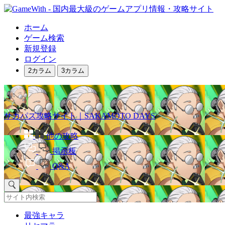
ホーム
ゲーム検索
新規登録
ログイン
2カラム
3カラム
サカパズ攻略サイト｜SAKAMOTO DAYS
他の攻略
掲示板
Q&A
最強キャラ