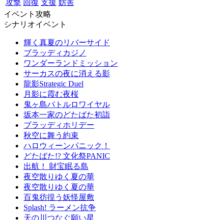
攻撃
回復
支援
妨害
イベント攻略
シナリオイベント
輝く真夏のリバーサイド
ブラッディカジノ
ワンダーランドミッション
サーカスの夜に消える影
龍影Strategic Duel
月影に霞む夜桜
鬼ヶ島バトルロワイヤル
坂本一家のどたばた初詣
ブラッディホリデー
秋空に舞う約束
ハロウィーンパニック！
どたばた!? 文化祭PANIC
出航！ 財宝眠る島
夜空散りゆく夏の華
夜空散りゆく夏の華
百鬼彷徨う妖怪屋敷
Splash! ラーメン抗争
天の川つなぐ願い星