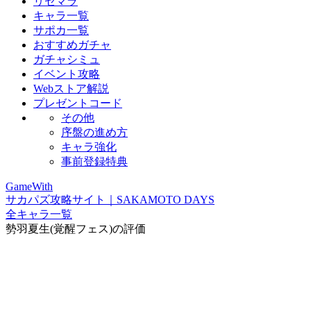
リセマラ
キャラ一覧
サポカ一覧
おすすめガチャ
ガチャシミュ
イベント攻略
Webストア解説
プレゼントコード
その他
序盤の進め方
キャラ強化
事前登録特典
GameWith
サカパズ攻略サイト｜SAKAMOTO DAYS
全キャラ一覧
勢羽夏生(覚醒フェス)の評価