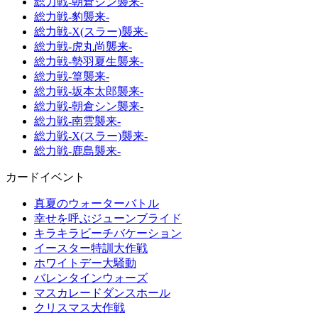
総力戦-朝倉シン襲来-
総力戦-豹襲来-
総力戦-X(スラー)襲来-
総力戦-虎丸尚襲来-
総力戦-勢羽夏生襲来-
総力戦-篁襲来-
総力戦-坂本太郎襲来-
総力戦-朝倉シン襲来-
総力戦-南雲襲来-
総力戦-X(スラー)襲来-
総力戦-鹿島襲来-
カードイベント
真夏のウォーターバトル
幸せを呼ぶジューンブライド
キラキラビーチバケーション
イースター特訓大作戦
ホワイトデー大騒動
バレンタインウォーズ
マスカレードダンスホール
クリスマス大作戦