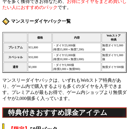
ヤを多く獲得できお得なため、
お得にダイヤをまとめ買いし
たい人におすすめのパック
です。
マンスリーダイヤパック一覧
Webストア
価格
内容
特典
・ダイヤ23,000個
無償ダイヤ2,000
プレミアム
¥15,800
(有償15,800＋無償7,200)
個
・ダイヤ13,000個
無償ダイヤ1,000
スペシャル
¥10,000
(有償10,000＋無償3,000)
個
・ダイヤ3,900個
通常
¥3,000
無償ダイヤ300個
(有償3,000＋無償900)
マンスリーダイヤパックは、いずれもWebストア特典があ
り、ゲーム内で購入するよりも多くのダイヤを入手できま
す。プレミアムが最もお得で、ゲーム内ショップより無償ダ
イヤが2,000個多く入っています。
特典付きおすすめ課金アイテム