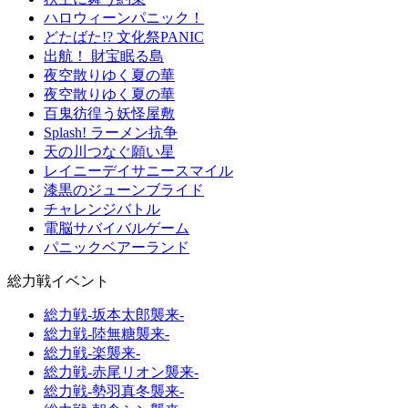
ハロウィーンパニック！
どたばた!? 文化祭PANIC
出航！ 財宝眠る島
夜空散りゆく夏の華
夜空散りゆく夏の華
百鬼彷徨う妖怪屋敷
Splash! ラーメン抗争
天の川つなぐ願い星
レイニーデイサニースマイル
漆黒のジューンブライド
チャレンジバトル
電脳サバイバルゲーム
パニックベアーランド
総力戦イベント
総力戦-坂本太郎襲来-
総力戦-陸無糖襲来-
総力戦-楽襲来-
総力戦-赤尾リオン襲来-
総力戦-勢羽真冬襲来-