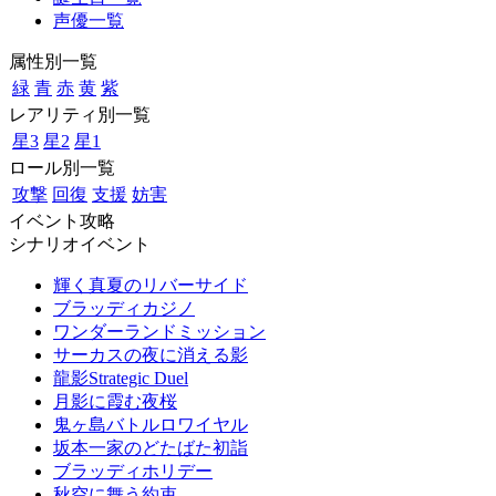
声優一覧
属性別一覧
緑
青
赤
黄
紫
レアリティ別一覧
星3
星2
星1
ロール別一覧
攻撃
回復
支援
妨害
イベント攻略
シナリオイベント
輝く真夏のリバーサイド
ブラッディカジノ
ワンダーランドミッション
サーカスの夜に消える影
龍影Strategic Duel
月影に霞む夜桜
鬼ヶ島バトルロワイヤル
坂本一家のどたばた初詣
ブラッディホリデー
秋空に舞う約束