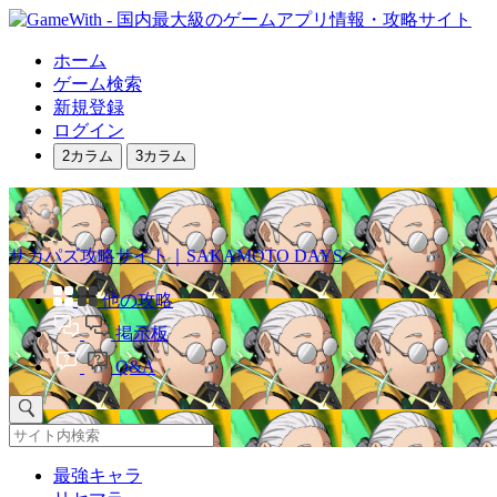
ホーム
ゲーム検索
新規登録
ログイン
2カラム
3カラム
サカパズ攻略サイト｜SAKAMOTO DAYS
他の攻略
掲示板
Q&A
最強キャラ