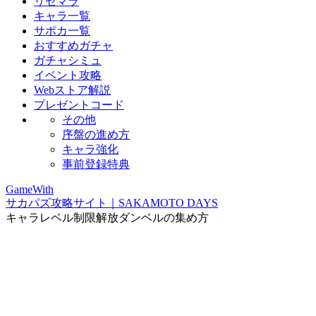
リセマラ
キャラ一覧
サポカ一覧
おすすめガチャ
ガチャシミュ
イベント攻略
Webストア解説
プレゼントコード
その他
序盤の進め方
キャラ強化
事前登録特典
GameWith
サカパズ攻略サイト｜SAKAMOTO DAYS
キャラレベル制限解放ダンベルの集め方