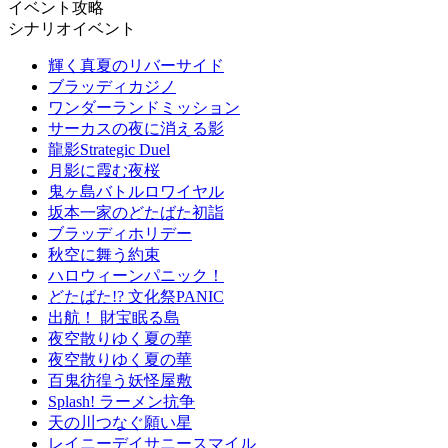
イベント攻略
シナリオイベント
輝く真夏のリバーサイド
ブラッディカジノ
ワンダーランドミッション
サーカスの夜に消える影
龍影Strategic Duel
月影に霞む夜桜
鬼ヶ島バトルロワイヤル
坂本一家のどたばた初詣
ブラッディホリデー
秋空に舞う約束
ハロウィーンパニック！
どたばた!? 文化祭PANIC
出航！ 財宝眠る島
夜空散りゆく夏の華
夜空散りゆく夏の華
百鬼彷徨う妖怪屋敷
Splash! ラーメン抗争
天の川つなぐ願い星
レイニーデイサニースマイル