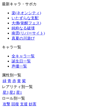
最新キャラ・サポカ
楽(ネオンシティ)
いたずらな支配
大佛(覚醒フェス)
純粋なる破壊
南雲(リバーサイト)
真夏の川遊び
キャラ一覧
全キャラ一覧
誕生日一覧
声優一覧
属性別一覧
緑
青
赤
黄
紫
レアリティ別一覧
星3
星2
星1
ロール別一覧
攻撃
回復
支援
妨害