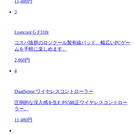
11,480円
3
Logicool G F310r
コスパ抜群のロジクール製有線パッド。幅広いPCゲー
ムを手軽に楽しめます。
2,860円
4
DualSense ワイヤレスコントローラー
圧倒的な没入感を生むPS5純正ワイヤレスコントロー
ラー。
11,480円