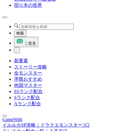
宿り木の世界
検索
ご意見
新要素
ストーリー攻略
全モンスター
序盤おすすめ
他国マスター
SSランク配合
Sランク配合
Aランク配合
GameWith
イルルカSP攻略｜ドラクエモンスターズ2