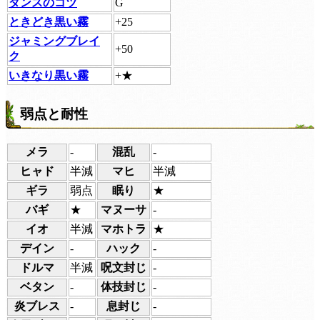
ダンスのコツ
G
ときどき黒い霧
+25
ジャミングブレイ
+50
ク
いきなり黒い霧
+★
弱点と耐性
メラ
-
混乱
-
ヒャド
半減
マヒ
半減
ギラ
弱点
眠り
★
バギ
★
マヌーサ
-
イオ
半減
マホトラ
★
デイン
-
ハック
-
ドルマ
半減
呪文封じ
-
ベタン
-
体技封じ
-
炎ブレス
-
息封じ
-