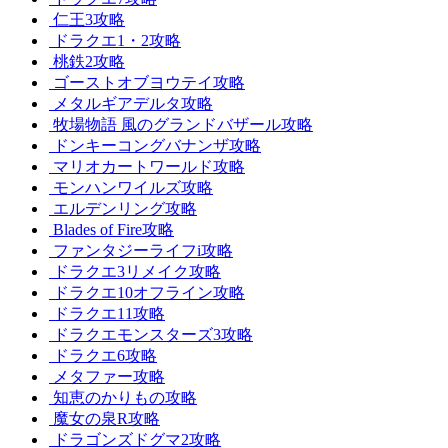
仁王3攻略
ドラクエ1・2攻略
桃鉄2攻略
ゴーストオブヨウテイ攻略
メタルギアデルタ攻略
牧場物語 風のグランドバザール攻略
ドンキーコングバナンザ攻略
マリオカートワールド攻略
モンハンワイルズ攻略
エルデンリング攻略
Blades of Fire攻略
ファンタジーライフi攻略
ドラクエ3リメイク攻略
ドラクエ10オフライン攻略
ドラクエ11攻略
ドラクエモンスターズ3攻略
ドラクエ6攻略
メタファー攻略
知恵のかりもの攻略
魔女の泉R攻略
ドラゴンズドグマ2攻略