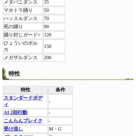
メダパニダンス
35
マホトラ踊り
50
ハッスルダンス
70
死の踊り
90
踊り封じガード+
120
ひょういのポル
150
カ
メガザルダンス
200
特性
特性
条件
スタンダードボデ
-
ィ
AI 2回行動
-
こんらんブレイク
-
受け流し
M・G