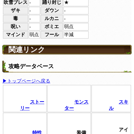
吹雪ブレス
-
踊り封じ
★
ザキ
-
ダウン
-
毒
-
ルカニ
-
呪い
-
ボミエ
弱点
マインド
弱点
フール
半減
関連リンク
攻略データベース
▶トップページへ戻る
ストー
モンス
スキ
リー
ター
ル
アイ
特性
装備