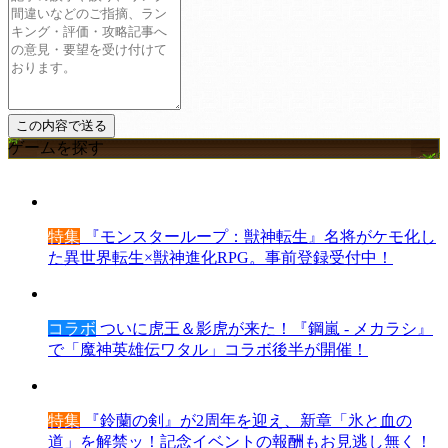
ゲームを探す
特集
『モンスターループ：獣神転生』名将がケモ化し
た異世界転生×獣神進化RPG。事前登録受付中！
コラボ
ついに虎王＆影虎が来た！『鋼嵐 - メカラシ』
で「魔神英雄伝ワタル」コラボ後半が開催！
特集
『鈴蘭の剣』が2周年を迎え、新章「氷と血の
道」を解禁ッ！記念イベントの報酬もお見逃し無く！