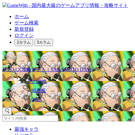
ホーム
ゲーム検索
新規登録
ログイン
2カラム
3カラム
サカパズ攻略サイト｜SAKAMOTO DAYS
他の攻略
掲示板
Q&A
最強キャラ