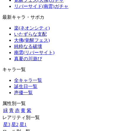
覚醒フェス(大佛)ガチャ
リバーサイド(南雲)ガチャ
最新キャラ・サポカ
楽(ネオンシティ)
いたずらな支配
大佛(覚醒フェス)
純粋なる破壊
南雲(リバーサイト)
真夏の川遊び
キャラ一覧
全キャラ一覧
誕生日一覧
声優一覧
属性別一覧
緑
青
赤
黄
紫
レアリティ別一覧
星3
星2
星1