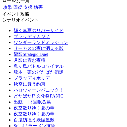
ロール別一覧
攻撃
回復
支援
妨害
イベント攻略
シナリオイベント
輝く真夏のリバーサイド
ブラッディカジノ
ワンダーランドミッション
サーカスの夜に消える影
龍影Strategic Duel
月影に霞む夜桜
鬼ヶ島バトルロワイヤル
坂本一家のどたばた初詣
ブラッディホリデー
秋空に舞う約束
ハロウィーンパニック！
どたばた!? 文化祭PANIC
出航！ 財宝眠る島
夜空散りゆく夏の華
夜空散りゆく夏の華
百鬼彷徨う妖怪屋敷
Splash! ラーメン抗争