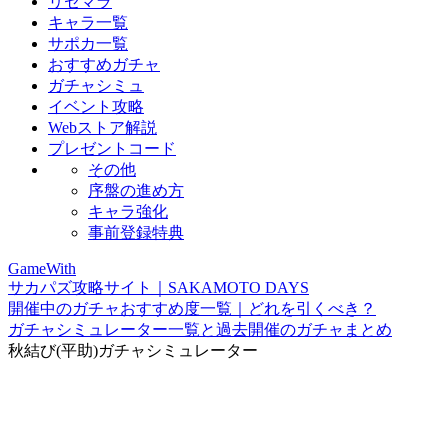
リセマラ
キャラ一覧
サポカ一覧
おすすめガチャ
ガチャシミュ
イベント攻略
Webストア解説
プレゼントコード
その他
序盤の進め方
キャラ強化
事前登録特典
GameWith
サカパズ攻略サイト｜SAKAMOTO DAYS
開催中のガチャおすすめ度一覧｜どれを引くべき？
ガチャシミュレーター一覧と過去開催のガチャまとめ
秋結び(平助)ガチャシミュレーター