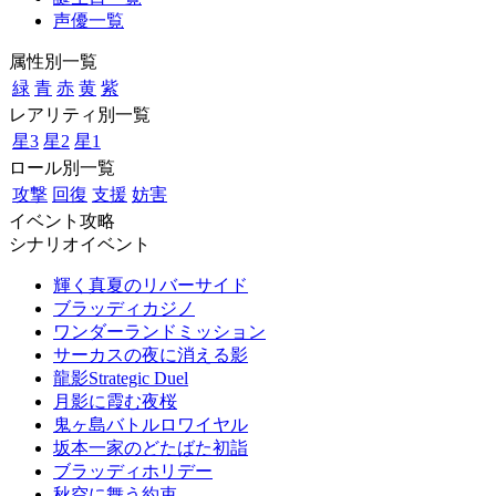
声優一覧
属性別一覧
緑
青
赤
黄
紫
レアリティ別一覧
星3
星2
星1
ロール別一覧
攻撃
回復
支援
妨害
イベント攻略
シナリオイベント
輝く真夏のリバーサイド
ブラッディカジノ
ワンダーランドミッション
サーカスの夜に消える影
龍影Strategic Duel
月影に霞む夜桜
鬼ヶ島バトルロワイヤル
坂本一家のどたばた初詣
ブラッディホリデー
秋空に舞う約束