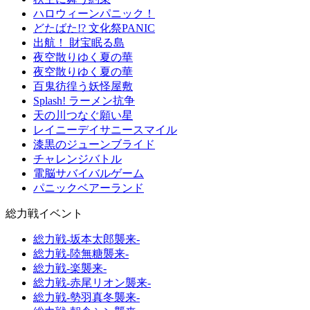
ハロウィーンパニック！
どたばた!? 文化祭PANIC
出航！ 財宝眠る島
夜空散りゆく夏の華
夜空散りゆく夏の華
百鬼彷徨う妖怪屋敷
Splash! ラーメン抗争
天の川つなぐ願い星
レイニーデイサニースマイル
漆黒のジューンブライド
チャレンジバトル
電脳サバイバルゲーム
パニックベアーランド
総力戦イベント
総力戦-坂本太郎襲来-
総力戦-陸無糖襲来-
総力戦-楽襲来-
総力戦-赤尾リオン襲来-
総力戦-勢羽真冬襲来-