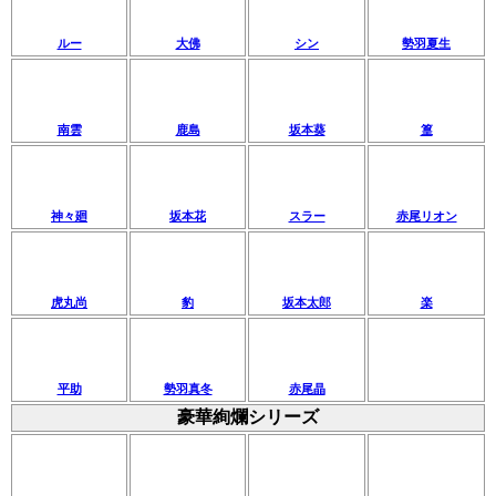
ルー
大佛
シン
勢羽夏生
南雲
鹿島
坂本葵
篁
神々廻
坂本花
スラー
赤尾リオン
虎丸尚
豹
坂本太郎
楽
平助
勢羽真冬
赤尾晶
豪華絢爛シリーズ