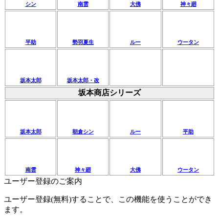
シン
南雲
大佛
神々廻
平助
勢羽夏生
ルー
ウータン
坂本太郎
坂本太郎・改
坂本商店シリーズ
坂本太郎
朝倉シン
ルー
平助
南雲
神々廻
大佛
ウータン
ユーザー登録のご案内
ユーザー登録(無料)することで、この機能を使うことができ
ます。