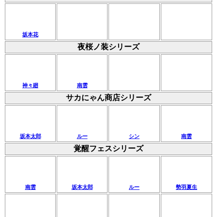
坂本花
夜桜ノ装シリーズ
神々廻
南雲
サカにゃん商店シリーズ
坂本太郎
ルー
シン
南雲
覚醒フェスシリーズ
南雲
坂本太郎
ルー
勢羽夏生