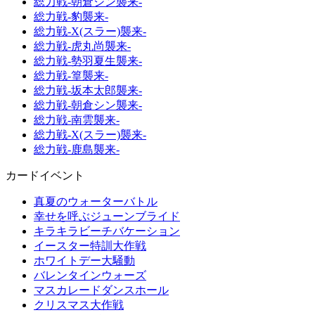
総力戦-朝倉シン襲来-
総力戦-豹襲来-
総力戦-X(スラー)襲来-
総力戦-虎丸尚襲来-
総力戦-勢羽夏生襲来-
総力戦-篁襲来-
総力戦-坂本太郎襲来-
総力戦-朝倉シン襲来-
総力戦-南雲襲来-
総力戦-X(スラー)襲来-
総力戦-鹿島襲来-
カードイベント
真夏のウォーターバトル
幸せを呼ぶジューンブライド
キラキラビーチバケーション
イースター特訓大作戦
ホワイトデー大騒動
バレンタインウォーズ
マスカレードダンスホール
クリスマス大作戦