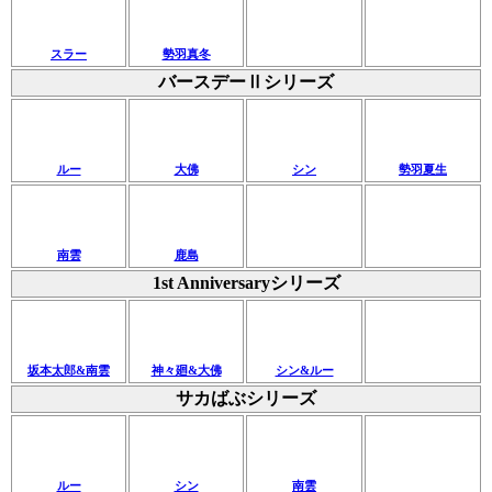
スラー
勢羽真冬
バースデーⅡシリーズ
ルー
大佛
シン
勢羽夏生
南雲
鹿島
1st Anniversaryシリーズ
坂本太郎&南雲
神々廻&大佛
シン&ルー
サカばぶシリーズ
ルー
シン
南雲