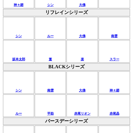
神々廻
シン
大佛
リフレインシリーズ
シン
ルー
大佛
南雲
坂本太郎
篁
楽
スラー
BLACKシリーズ
シン
南雲
大佛
神々廻
ルー
平助
赤尾リオン
赤尾晶
バースデーシリーズ