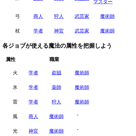
マスター
弓
商人
狩人
武芸家
魔術師
杖
学者
神官
武芸家
魔術師
各ジョブが使える魔法の属性を把握しよう
属性
職業
火
学者
盗賊
魔術師
氷
学者
薬師
魔術師
雷
学者
狩人
魔術師
-
風
商人
魔術師
-
光
神官
魔術師