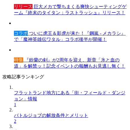
リリース
巨大メカで撃ちまくる爽快シューティングゲ
ーム『終末のタイタン：ラストラッシュ』リリース！
コラボ
ついに虎王＆影虎が来た！『鋼嵐 - メカラシ』
で「魔神英雄伝ワタル」コラボ後半が開催！
特集
『鈴蘭の剣』が2周年を迎え、新章「氷と血の
道」を解禁ッ！記念イベントの報酬もお見逃し無く！
攻略記事ランキング
フラットランド地方にある「街・フィールド・ダンジ
ョン」情報
1
バトルジョブの解放条件とメリット
2