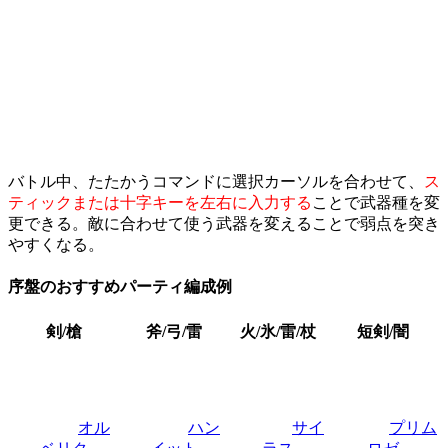
バトル中、たたかうコマンドに選択カーソルを合わせて、
ス
ティックまたは十字キーを左右に入力する
ことで武器種を変
更できる。敵に合わせて使う武器を変えることで弱点を突き
やすくなる。
序盤のおすすめパーティ編成例
剣/槍
斧/弓/雷
火/氷/雷/杖
短剣/闇
オル
ハン
サイ
プリム