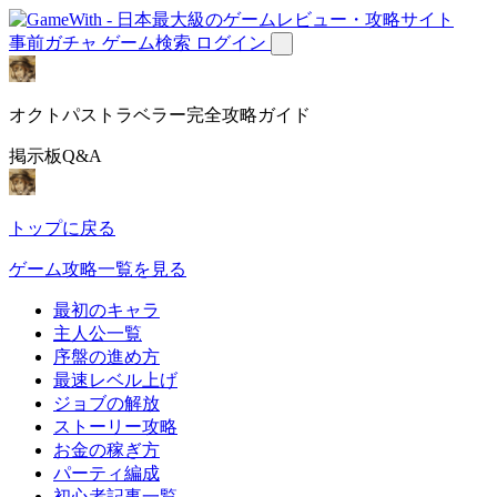
事前ガチャ
ゲーム検索
ログイン
オクトパストラベラー完全攻略ガイド
掲示板Q&A
トップに戻る
ゲーム攻略一覧を見る
最初のキャラ
主人公一覧
序盤の進め方
最速レベル上げ
ジョブの解放
ストーリー攻略
お金の稼ぎ方
パーティ編成
初心者記事一覧