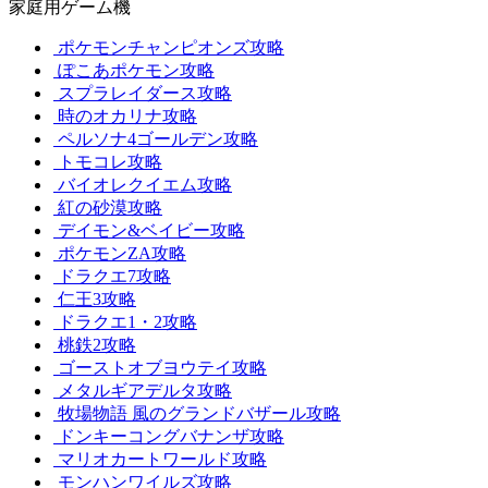
家庭用ゲーム機
ポケモンチャンピオンズ攻略
ぽこあポケモン攻略
スプラレイダース攻略
時のオカリナ攻略
ペルソナ4ゴールデン攻略
トモコレ攻略
バイオレクイエム攻略
紅の砂漠攻略
デイモン&ベイビー攻略
ポケモンZA攻略
ドラクエ7攻略
仁王3攻略
ドラクエ1・2攻略
桃鉄2攻略
ゴーストオブヨウテイ攻略
メタルギアデルタ攻略
牧場物語 風のグランドバザール攻略
ドンキーコングバナンザ攻略
マリオカートワールド攻略
モンハンワイルズ攻略