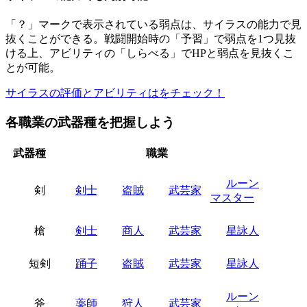
「？」マークで表示されている弱点は、サイラスの能力で見
抜くことができる。戦闘開始時の「予習」で弱点を1つ見抜
ける上、アビリティの「しらべる」でHPと弱点を見抜くこ
とが可能。
サイラスの評価とアビリティはをチェック！
各職業の武器種を把握しよう
武器種
職業
ルーン
剣
剣士
盗賊
武芸家
マスター
槍
剣士
商人
武芸家
星詠人
短剣
踊子
盗賊
武芸家
星詠人
ルーン
斧
薬師
狩人
武芸家