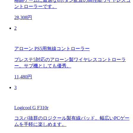
格闘ゲームに最適な6ボタン配置の高性能ワイヤレスコ
ントローラーです。
28,308円
2
アローン PS5用無線コントローラー
プレステ5対応のアローン製ワイヤレスコントローラ
ー。サブ機としても優秀。
11,480円
3
Logicool G F310r
コスパ抜群のロジクール製有線パッド。幅広いPCゲー
ムを手軽に楽しめます。