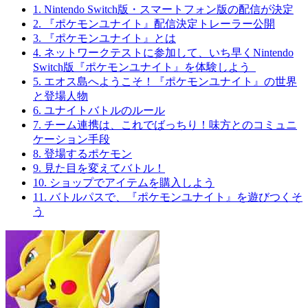
1. Nintendo Switch版・スマートフォン版の配信が決定
2. 『ポケモンユナイト』配信決定トレーラー公開
3. 『ポケモンユナイト』とは
4. ネットワークテストに参加して、いち早くNintendo
Switch版『ポケモンユナイト』を体験しよう
5. エオス島へようこそ！『ポケモンユナイト』の世界
と登場人物
6. ユナイトバトルのルール
7. チーム連携は、これでばっちり！味方とのコミュニ
ケーション手段
8. 登場するポケモン
9. 見た目を変えてバトル！
10. ショップでアイテムを購入しよう
11. バトルパスで、『ポケモンユナイト』を遊びつくそ
う