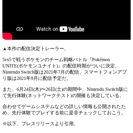
▲本作の配信決定トレーラー。
5vs5で戦うポケモンのチーム戦略バトル
『Pokémon
UNITE(ポケモンユナイト)』
の配信時期がついに決定。
Nintendo Switch版は
2021年7月
の配信、スマートフォンアプ
リ版は
2021年9月
に配信予定だ。
また、
6月24日(木)〜26日(土)
の期間中、Nintendo Switch版に
て
先行体験
(ネットワークテスト)の開催も決定している。
合わせて
ゲームシステム
などの詳しい情報も公開されたた
め、先行体験でプレイする前に是非チェックしておこう。
※以下、プレスリリースより引用。