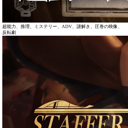
超能力、推理、ミステリー、ADV、謎解き、圧巻の映像、
反転劇