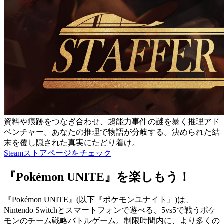
資料や痕跡をつなぎ合わせ、超能力事件の謎を暴く推理アド
ベンチャー。あなたの推理で物語が分岐する。決められた結
末を覆し隠された真実にたどり着け。
Steamストアページをチェック
『Pokémon UNITE』を楽しもう！
『Pokémon UNITE』(以下『ポケモンユナイト』)は、
Nintendo Switchとスマートフォンで遊べる、5vs5で戦うポケ
モンのチーム戦略バトルゲーム。制限時間内に、より多くの