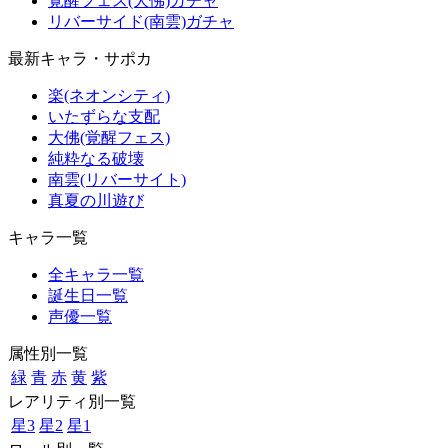
覚醒フェス(大佛)ガチャ
リバーサイド(南雲)ガチャ
最新キャラ・サポカ
楽(ネオンシティ)
いたずらな支配
大佛(覚醒フェス)
純粋なる破壊
南雲(リバーサイト)
真夏の川遊び
キャラ一覧
全キャラ一覧
誕生日一覧
声優一覧
属性別一覧
緑
青
赤
黄
紫
レアリティ別一覧
星3
星2
星1