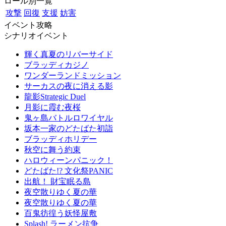
ロール別一覧
攻撃
回復
支援
妨害
イベント攻略
シナリオイベント
輝く真夏のリバーサイド
ブラッディカジノ
ワンダーランドミッション
サーカスの夜に消える影
龍影Strategic Duel
月影に霞む夜桜
鬼ヶ島バトルロワイヤル
坂本一家のどたばた初詣
ブラッディホリデー
秋空に舞う約束
ハロウィーンパニック！
どたばた!? 文化祭PANIC
出航！ 財宝眠る島
夜空散りゆく夏の華
夜空散りゆく夏の華
百鬼彷徨う妖怪屋敷
Splash! ラーメン抗争