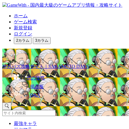
ホーム
ゲーム検索
新規登録
ログイン
2カラム
3カラム
サカパズ攻略サイト｜SAKAMOTO DAYS
他の攻略
掲示板
Q&A
最強キャラ