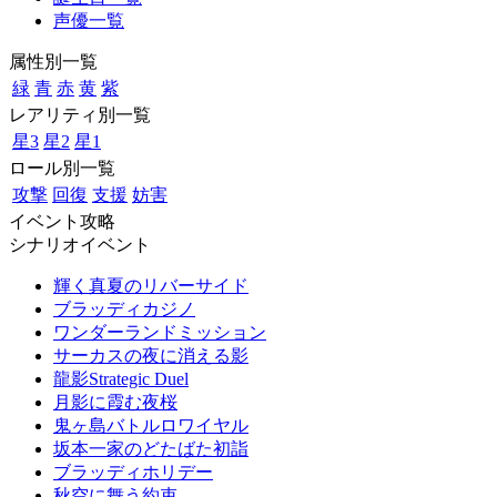
声優一覧
属性別一覧
緑
青
赤
黄
紫
レアリティ別一覧
星3
星2
星1
ロール別一覧
攻撃
回復
支援
妨害
イベント攻略
シナリオイベント
輝く真夏のリバーサイド
ブラッディカジノ
ワンダーランドミッション
サーカスの夜に消える影
龍影Strategic Duel
月影に霞む夜桜
鬼ヶ島バトルロワイヤル
坂本一家のどたばた初詣
ブラッディホリデー
秋空に舞う約束