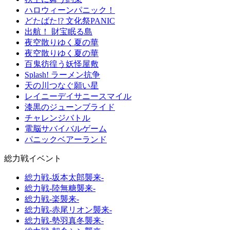
ハロウィーンパニック！
どたばた!? 文化祭PANIC
出航！ 財宝眠る島
夜空散りゆく夏の華
夜空散りゆく夏の華
百鬼彷徨う妖怪屋敷
Splash! ラーメン抗争
天の川つなぐ願い星
レイニーデイサニースマイル
漆黒のジューンブライド
チャレンジバトル
電脳サバイバルゲーム
パニックベアーランド
総力戦イベント
総力戦-坂本太郎襲来-
総力戦-陸無糖襲来-
総力戦-楽襲来-
総力戦-赤尾リオン襲来-
総力戦-勢羽真冬襲来-