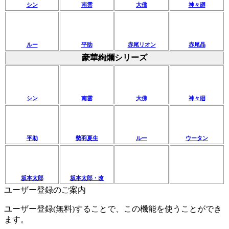
シン
南雲
大佛
神々廻
ルー
平助
赤尾リオン
赤尾晶
豪華絢爛シリーズ
シン
南雲
大佛
神々廻
平助
勢羽夏生
ルー
ウータン
坂本太郎
坂本太郎・改
ユーザー登録のご案内
ユーザー登録(無料)することで、この機能を使うことができ
ます。