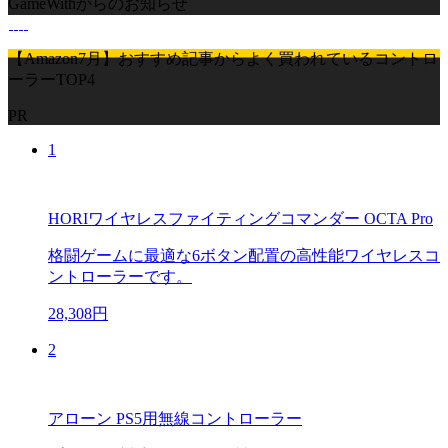
GameWithからのお知らせ
【Amazon7月】おすすめ記事からよく買われているコントロ
ーラーTOP4
PR
1
HORIワイヤレスファイティングコマンダー OCTA Pro
格闘ゲームに最適な6ボタン配置の高性能ワイヤレスコ
ントローラーです。
28,308円
2
アローン PS5用無線コントローラー