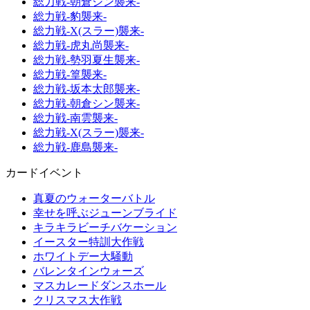
総力戦-朝倉シン襲来-
総力戦-豹襲来-
総力戦-X(スラー)襲来-
総力戦-虎丸尚襲来-
総力戦-勢羽夏生襲来-
総力戦-篁襲来-
総力戦-坂本太郎襲来-
総力戦-朝倉シン襲来-
総力戦-南雲襲来-
総力戦-X(スラー)襲来-
総力戦-鹿島襲来-
カードイベント
真夏のウォーターバトル
幸せを呼ぶジューンブライド
キラキラビーチバケーション
イースター特訓大作戦
ホワイトデー大騒動
バレンタインウォーズ
マスカレードダンスホール
クリスマス大作戦