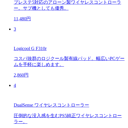
プレステ5対応のアローン製ワイヤレスコントローラ
ー。サブ機としても優秀。
11,480円
3
Logicool G F310r
コスパ抜群のロジクール製有線パッド。幅広いPCゲー
ムを手軽に楽しめます。
2,860円
4
DualSense ワイヤレスコントローラー
圧倒的な没入感を生むPS5純正ワイヤレスコントロー
ラー。