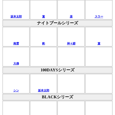
坂本太郎
篁
楽
スラー
ナイトプールシリーズ
南雲
豹
神々廻
篁
大佛
100DAYSシリーズ
シン
坂本太郎
BLACKシリーズ