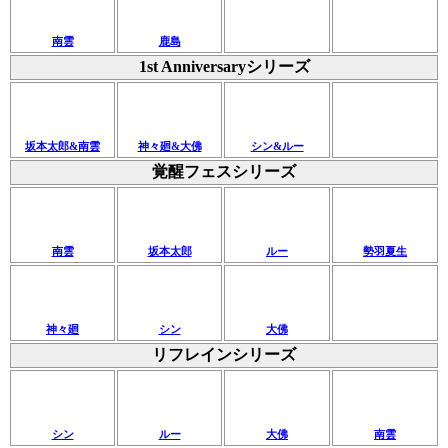
南雲
鹿島
1st Anniversaryシリーズ
坂本太郎&南雲
神々廻&大佛
シン&ルー
覚醒フェスシリーズ
南雲
坂本太郎
ルー
勢羽夏生
神々廻
シン
大佛
リフレインシリーズ
シン
ルー
大佛
南雲