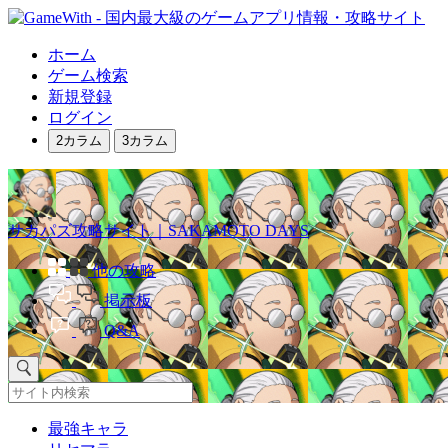
ホーム
ゲーム検索
新規登録
ログイン
2カラム
3カラム
サカパズ攻略サイト｜SAKAMOTO DAYS
他の攻略
掲示板
Q&A
最強キャラ