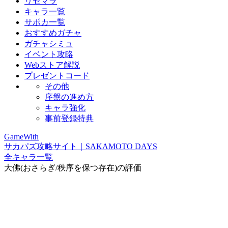
リセマラ
キャラ一覧
サポカ一覧
おすすめガチャ
ガチャシミュ
イベント攻略
Webストア解説
プレゼントコード
その他
序盤の進め方
キャラ強化
事前登録特典
GameWith
サカパズ攻略サイト｜SAKAMOTO DAYS
全キャラ一覧
大佛(おさらぎ/秩序を保つ存在)の評価