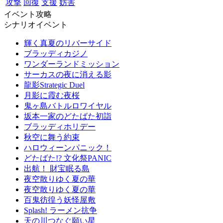
攻撃
回復
支援
妨害
イベント攻略
シナリオイベント
輝く真夏のリバーサイド
ブラッディカジノ
ワンダーランドミッション
サーカスの夜に消える影
龍影Strategic Duel
月影に霞む夜桜
鬼ヶ島バトルロワイヤル
坂本一家のどたばた初詣
ブラッディホリデー
秋空に舞う約束
ハロウィーンパニック！
どたばた!? 文化祭PANIC
出航！ 財宝眠る島
夜空散りゆく夏の華
夜空散りゆく夏の華
百鬼彷徨う妖怪屋敷
Splash! ラーメン抗争
天の川つなぐ願い星