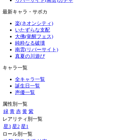
リバーサイド(南雲)ガチャ
最新キャラ・サポカ
楽(ネオンシティ)
いたずらな支配
大佛(覚醒フェス)
純粋なる破壊
南雲(リバーサイト)
真夏の川遊び
キャラ一覧
全キャラ一覧
誕生日一覧
声優一覧
属性別一覧
緑
青
赤
黄
紫
レアリティ別一覧
星3
星2
星1
ロール別一覧