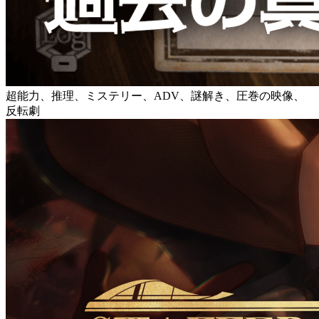
超能力、推理、ミステリー、ADV、謎解き、圧巻の映像、
反転劇