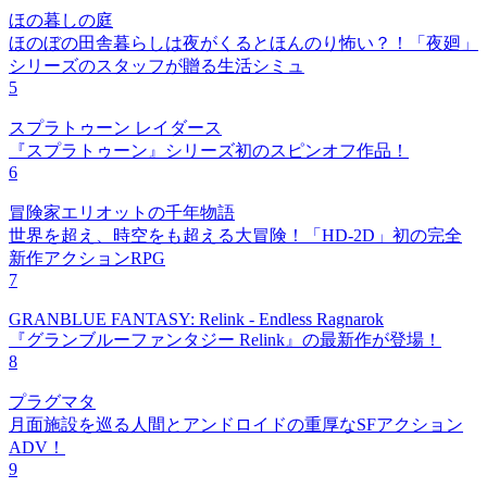
ほの暮しの庭
ほのぼの田舎暮らしは夜がくるとほんのり怖い？！「夜廻」
シリーズのスタッフが贈る生活シミュ
5
スプラトゥーン レイダース
『スプラトゥーン』シリーズ初のスピンオフ作品！
6
冒険家エリオットの千年物語
世界を超え、時空をも超える大冒険！「HD-2D」初の完全
新作アクションRPG
7
GRANBLUE FANTASY: Relink - Endless Ragnarok
『グランブルーファンタジー Relink』の最新作が登場！
8
プラグマタ
月面施設を巡る人間とアンドロイドの重厚なSFアクション
ADV！
9