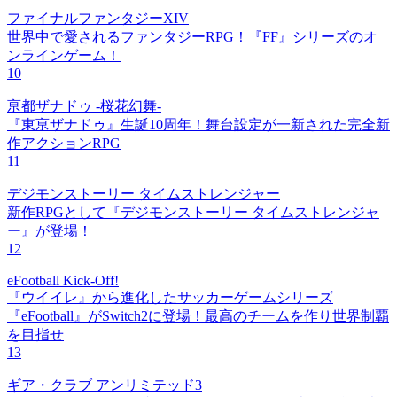
ファイナルファンタジーXIV
世界中で愛されるファンタジーRPG！『FF』シリーズのオ
ンラインゲーム！
10
亰都ザナドゥ -桜花幻舞-
『東亰ザナドゥ』生誕10周年！舞台設定が一新された完全新
作アクションRPG
11
デジモンストーリー タイムストレンジャー
新作RPGとして『デジモンストーリー タイムストレンジャ
ー』が登場！
12
eFootball Kick-Off!
『ウイイレ』から進化したサッカーゲームシリーズ
『eFootball』がSwitch2に登場！最高のチームを作り世界制覇
を目指せ
13
ギア・クラブ アンリミテッド3