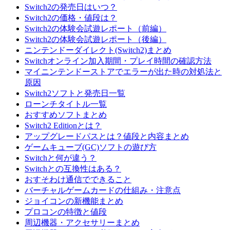
Switch2の発売日はいつ？
Switch2の価格・値段は？
Switch2の体験会試遊レポート（前編）
Switch2の体験会試遊レポート（後編）
ニンテンドーダイレクト(Switch2)まとめ
Switchオンライン加入期間・プレイ時間の確認方法
マイニンテンドーストアでエラーが出た時の対処法と
原因
Switch2ソフトと発売日一覧
ローンチタイトル一覧
おすすめソフトまとめ
Switch2 Editionとは？
アップグレードパスとは？値段と内容まとめ
ゲームキューブ(GC)ソフトの遊び方
Switchと何が違う？
Switchとの互換性はある？
おすそわけ通信でできること
バーチャルゲームカードの仕組み・注意点
ジョイコンの新機能まとめ
プロコンの特徴と値段
周辺機器・アクセサリーまとめ