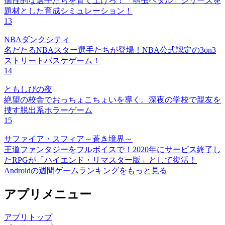
個性的な選手たちを育て上げろ！「弱虫ペダル」シリーズを
題材とした育成シミュレーション！
13
NBAダンクシティ
名だたるNBAスター選手たちが登場！NBA公式認定の3on3
ストリートバスケゲーム！
14
ともしびの夜
絶望の校舎でおっちょこちょいを導く。深夜の学校で親友を
捜す脱出系ホラーゲーム
15
サファイア・スフィア～蒼き境界～
王道ファンタジーをフルボイスで！2020年にサービス終了し
たRPGが「ハイエンド・リマスター版」として復活！
Androidの週間ゲームランキングをもっと見る
アプリメニュー
アプリトップ