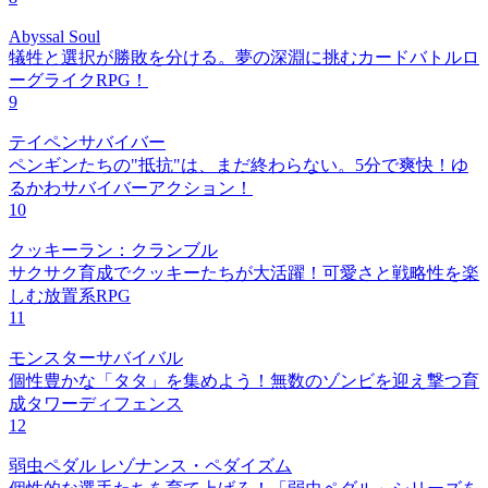
Abyssal Soul
犠牲と選択が勝敗を分ける。夢の深淵に挑むカードバトルロ
ーグライクRPG！
9
テイペンサバイバー
ペンギンたちの"抵抗"は、まだ終わらない。5分で爽快！ゆ
るかわサバイバーアクション！
10
クッキーラン：クランブル
サクサク育成でクッキーたちが大活躍！可愛さと戦略性を楽
しむ放置系RPG
11
モンスターサバイバル
個性豊かな「タタ」を集めよう！無数のゾンビを迎え撃つ育
成タワーディフェンス
12
弱虫ペダル レゾナンス・ペダイズム