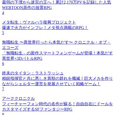
最弱の下僕から迷宮の王へ！累計2,170万PVを記録した人気
WEBTOON原作の放置RPG
4
メタ転生：ヴァルハラ復興プロジェクト
爆速で火力がインフレ！メタ視点満載のRPG！
5
無職転生 〜異世界行ったら本気だす〜 クロニクル・オブ・
エコーズ
「無職転生」の新作スマートフォンゲームが登場！本気だす
異世界×3DバトルRPG
6
終末のタイタン：ラストラッシュ
精鋭指揮官と共に悪しき異獣の群れを殲滅！巨大メカを作り
ながらシェルター運営を発展させていく戦略ゲーム！
7
アーククロニクル
フィーチャーフォン時代の名作が蘇る！自由自在にドールを
カスタマイズするSFファンタジーRPG
8