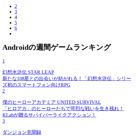
2
3
4
5
6
Androidの週間ゲームランキング
1
幻想水滸伝 STAR LEAP
新たな108星との出会いが紡がれる！「幻想水滸伝」シリー
ズ初のスマートフォン向けRPG
2
僕のヒーローアカデミア UNITED SURVIVAL
「ヒロアカ」のヒーローたちで苛烈な戦いを生き残れ！
KLabが贈るサバイバーライクアクション！
3
ダンジョン見聞録