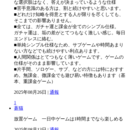
な選択肢はなく、答えが決まっているような仕様
■苦手意識のある方は、割と続けやすいと思います。
■どれだけ知略を得意とする人が限りを尽くしても、
そこまでの影響ありません。
■全ては、ガチャ運と課金が全てのシンプル仕様。
ガチャ運は、垢の差がとてつもなく激しい感じ。毎日
エンドレスに絡む。
■単純シンプル仕様なため、サブゲームや時間あまり
ない方などでも続けやすい利点あります。
■人間関係はとてつもなく薄いゲームです。ゲームの
仕様がそのまま影響しています。
■片手間、ソロゲー、サブ、などの方には特におすす
め。無課金、微課金でも遊び易い特徴もあります（基
本、重課金ゲーム）
2025年08月26日 |
通報
1
蒼猫
放置ゲーム 一日中ゲームは1時間までなら楽しめる
2025年08月13日 |
通報