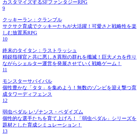
カスタマイズするSFファンタジーRPG
9
クッキーラン：クランブル
サクサク育成でクッキーたちが大活躍！可愛さと戦略性を楽
しむ放置系RPG
10
終末のタイタン：ラストラッシュ
精鋭指揮官と共に悪しき異獣の群れを殲滅！巨大メカを作り
ながらシェルター運営を発展させていく戦略ゲーム！
11
モンスターサバイバル
個性豊かな「タタ」を集めよう！無数のゾンビを迎え撃つ育
成タワーディフェンス
12
弱虫ペダル レゾナンス・ペダイズム
個性的な選手たちを育て上げろ！「弱虫ペダル」シリーズを
題材とした育成シミュレーション！
13