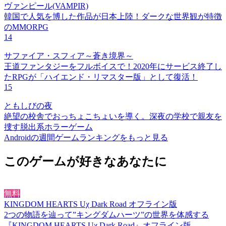
ヴァンピール(VAMPIR)
韓国で人気を博した作品が日本上陸！ダークな世界観が特徴
のMMORPG
14
サファイア・スフィア～蒼き境界～
王道ファンタジーをフルボイスで！2020年にサービス終了し
たRPGが「ハイエンド・リマスター版」として復活！
15
ともしびの夜
絶望の校舎でおっちょこちょいを導く。深夜の学校で親友を
捜す脱出系ホラーゲーム
Androidの週間ゲームランキングをもっと見る
このゲームが好きなあなたに
無料
KINGDOM HEARTS Uχ Dark Road オフライン版
2つの物語を辿って”キングダムハーツ”の世界を体感する
『KINGDOM HEARTS Uχ Dark Road』オフライン版