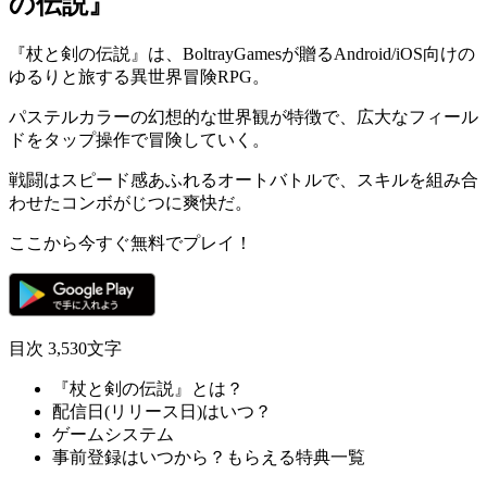
の伝説』
『
杖と剣の伝説
』は、BoltrayGamesが贈るAndroid/iOS向けの
ゆるりと旅する異世界冒険RPG
。
パステルカラーの
幻想的な世界観
が特徴で、広大なフィール
ドをタップ操作で冒険していく。
戦闘はスピード感あふれる
オートバトル
で、スキルを組み合
わせた
コンボがじつに爽快
だ。
ここから今すぐ無料でプレイ！
目次
3,530文字
『杖と剣の伝説』とは？
配信日(リリース日)はいつ？
ゲームシステム
事前登録はいつから？もらえる特典一覧