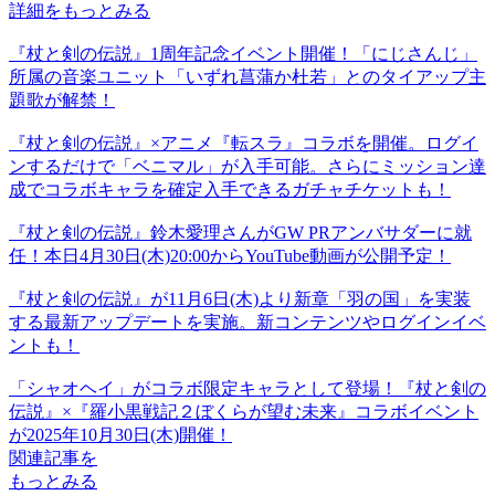
詳細をもっとみる
『杖と剣の伝説』1周年記念イベント開催！「にじさんじ」
所属の音楽ユニット「いずれ菖蒲か杜若」とのタイアップ主
題歌が解禁！
『杖と剣の伝説』×アニメ『転スラ』コラボを開催。ログイ
ンするだけで「ベニマル」が入手可能。さらにミッション達
成でコラボキャラを確定入手できるガチャチケットも！
『杖と剣の伝説』鈴木愛理さんがGW PRアンバサダーに就
任！本日4月30日(木)20:00からYouTube動画が公開予定！
『杖と剣の伝説』が11月6日(木)より新章「羽の国」を実装
する最新アップデートを実施。新コンテンツやログインイベ
ントも！
「シャオヘイ」がコラボ限定キャラとして登場！『杖と剣の
伝説』×『羅小黒戦記２ぼくらが望む未来』コラボイベント
が2025年10月30日(木)開催！
関連記事を
もっとみる