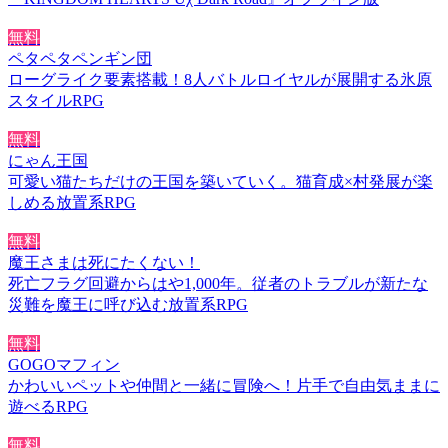
無料
ペタペタペンギン団
ローグライク要素搭載！8人バトルロイヤルが展開する氷原
スタイルRPG
無料
にゃん王国
可愛い猫たちだけの王国を築いていく。猫育成×村発展が楽
しめる放置系RPG
無料
魔王さまは死にたくない！
死亡フラグ回避からはや1,000年。従者のトラブルが新たな
災難を魔王に呼び込む放置系RPG
無料
GOGOマフィン
かわいいペットや仲間と一緒に冒険へ！片手で自由気ままに
遊べるRPG
無料