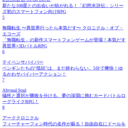
新たな108星との出会いが紡がれる！「幻想水滸伝」シリー
ズ初のスマートフォン向けRPG
5
無職転生 〜異世界行ったら本気だす〜 クロニクル・オブ・
エコーズ
「無職転生」の新作スマートフォンゲームが登場！本気だす
異世界×3DバトルRPG
6
テイペンサバイバー
ペンギンたちの"抵抗"は、まだ終わらない。5分で爽快！ゆ
るかわサバイバーアクション！
7
Abyssal Soul
犠牲と選択が勝敗を分ける。夢の深淵に挑むカードバトルロ
ーグライクRPG！
8
アーククロニクル
フィーチャーフォン時代の名作が蘇る！自由自在にドールを