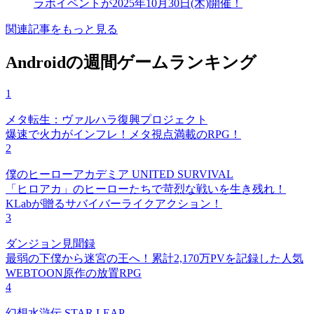
ラボイベントが2025年10月30日(木)開催！
関連記事をもっと見る
Androidの週間ゲームランキング
1
メタ転生：ヴァルハラ復興プロジェクト
爆速で火力がインフレ！メタ視点満載のRPG！
2
僕のヒーローアカデミア UNITED SURVIVAL
「ヒロアカ」のヒーローたちで苛烈な戦いを生き残れ！
KLabが贈るサバイバーライクアクション！
3
ダンジョン見聞録
最弱の下僕から迷宮の王へ！累計2,170万PVを記録した人気
WEBTOON原作の放置RPG
4
幻想水滸伝 STAR LEAP