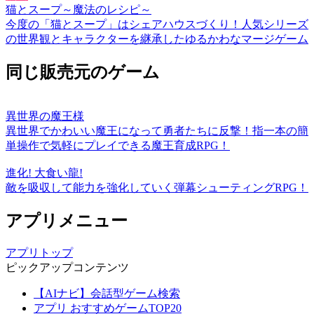
猫とスープ～魔法のレシピ～
今度の「猫とスープ」はシェアハウスづくり！人気シリーズ
の世界観とキャラクターを継承したゆるかわなマージゲーム
同じ販売元のゲーム
異世界の魔王様
異世界でかわいい魔王になって勇者たちに反撃！指一本の簡
単操作で気軽にプレイできる魔王育成RPG！
進化! 大食い龍!
敵を吸収して能力を強化していく弾幕シューティングRPG！
アプリメニュー
アプリトップ
ピックアップコンテンツ
【AIナビ】会話型ゲーム検索
アプリ おすすめゲームTOP20