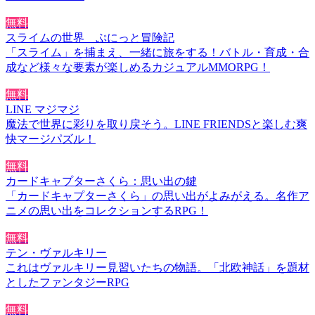
無料
スライムの世界 ぷにっと冒険記
「スライム」を捕まえ、一緒に旅をする！バトル・育成・合
成など様々な要素が楽しめるカジュアルMMORPG！
無料
LINE マジマジ
魔法で世界に彩りを取り戻そう。LINE FRIENDSと楽しむ爽
快マージパズル！
無料
カードキャプターさくら：思い出の鍵
「カードキャプターさくら」の思い出がよみがえる。名作ア
ニメの思い出をコレクションするRPG！
無料
テン・ヴァルキリー
これはヴァルキリー見習いたちの物語。「北欧神話」を題材
としたファンタジーRPG
無料