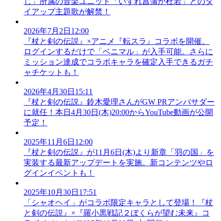
じ」所属の音楽ユニット「いずれ菖蒲か杜若」とのタ
イアップ主題歌が解禁！
2026年7月2日12:00
『杖と剣の伝説』×アニメ『転スラ』コラボを開催。
ログインするだけで「ベニマル」が入手可能。さらに
ミッション達成でコラボキャラを確定入手できるガチ
ャチケットも！
2026年4月30日15:11
『杖と剣の伝説』鈴木愛理さんがGW PRアンバサダー
に就任！本日4月30日(木)20:00からYouTube動画が公開
予定！
2025年11月6日12:00
『杖と剣の伝説』が11月6日(木)より新章「羽の国」を
実装する最新アップデートを実施。新コンテンツやロ
グインイベントも！
2025年10月30日17:51
「シャオヘイ」がコラボ限定キャラとして登場！『杖
と剣の伝説』×『羅小黒戦記２ぼくらが望む未来』コ