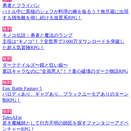
勇者とフライパン
バトル中に黒猫のシェフが料理の腕を振るう？無尽蔵に出現
する雑魚敵を倒し続ける放置系RPG！
無料
キノコ伝説：勇者と魔法のランプ
主役は“キノコ”！？全世界で3,000万ダウンロードを突破し
た超人気冒険RPG！
無料
ダークテイルズ〜鏡と狂い姫〜
童話キャラなのに”全員悪人”！？童心破壊のダーク物語RPG
無料
Epic Battle Fantasy 5
パロディあり、ギャグあり、ブラックユーモアありのターン
制RPG！
無料
TalesAFar
若き魔械師として行方不明の師匠を探すファンタジーアドベ
ンチャーRPG！