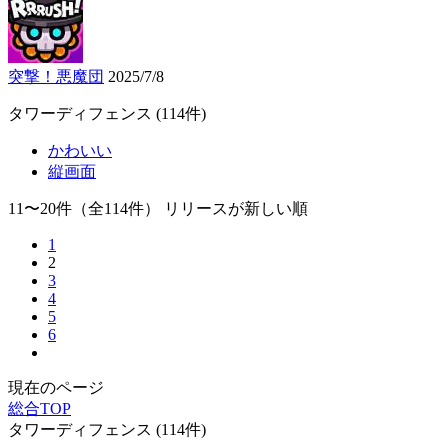
突撃！悪魔団
2025/7/8
タワーディフェンス
(114件)
かわいい
縦画面
11〜20件
（全114件）
リリースが新しい順
1
2
3
4
5
6
現在のページ
総合TOP
タワーディフェンス
(114件)