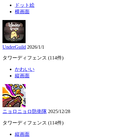
ドット絵
横画面
UnderGuild
2026/1/1
タワーディフェンス
(114件)
かわいい
縦画面
ニョロニョロ防衛隊
2025/12/28
タワーディフェンス
(114件)
縦画面