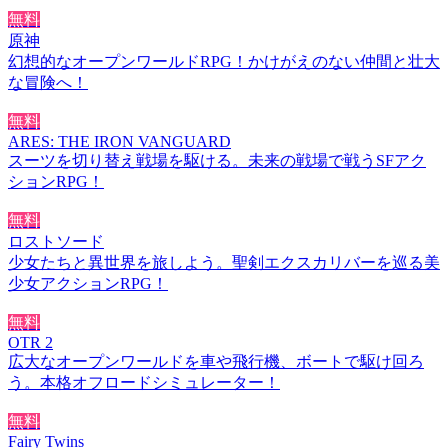
無料
原神
幻想的なオープンワールドRPG！かけがえのない仲間と壮大
な冒険へ！
無料
ARES: THE IRON VANGUARD
スーツを切り替え戦場を駆ける。未来の戦場で戦うSFアク
ションRPG！
無料
ロストソード
少女たちと異世界を旅しよう。聖剣エクスカリバーを巡る美
少女アクションRPG！
無料
OTR 2
広大なオープンワールドを車や飛行機、ボートで駆け回ろ
う。本格オフロードシミュレーター！
無料
Fairy Twins