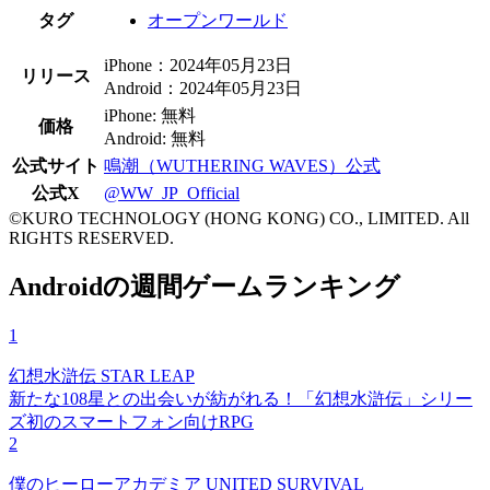
タグ
オープンワールド
iPhone：2024年05月23日
リリース
Android：2024年05月23日
iPhone: 無料
価格
Android: 無料
公式サイト
鳴潮（WUTHERING WAVES）公式
公式X
@WW_JP_Official
©KURO TECHNOLOGY (HONG KONG) CO., LIMITED. All
RIGHTS RESERVED.
Androidの週間ゲームランキング
1
幻想水滸伝 STAR LEAP
新たな108星との出会いが紡がれる！「幻想水滸伝」シリー
ズ初のスマートフォン向けRPG
2
僕のヒーローアカデミア UNITED SURVIVAL