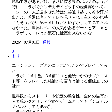
感動要素があるだけ。まさに抜き専のポルノのようだ
特に、コラボでクソデカデイビッドの虚像浮かべてル
ーシーの一人芝居させた時は失笑通り越して冷や汗が
出たよ。普通に考えてアレを見せられる主人公の気持
ちもそうだが、第三者目線だと恥ずかしくて見てられ
なかった。世界レベルの人気があるゲームとアニメと
コラボしてコレとか流石に擁護出来ないかな
2026年07月01日 |
通報
3
もりー
エッジランナーズとのコラボだったのでプレイしてみ
た
コラボ、1章中盤、3章前半（と他幾つかのサブクエス
ト等）をプレイした結論から言うと論じる価値無しの
駄作
世界観からストーリーや設定の整合性、全体の描写か
ら表現のクオリティ含めてゲームとしてもビジュアル
ノベルとしても低品質
コラボだけ見ても