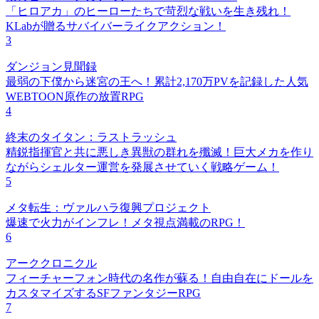
「ヒロアカ」のヒーローたちで苛烈な戦いを生き残れ！
KLabが贈るサバイバーライクアクション！
3
ダンジョン見聞録
最弱の下僕から迷宮の王へ！累計2,170万PVを記録した人気
WEBTOON原作の放置RPG
4
終末のタイタン：ラストラッシュ
精鋭指揮官と共に悪しき異獣の群れを殲滅！巨大メカを作り
ながらシェルター運営を発展させていく戦略ゲーム！
5
メタ転生：ヴァルハラ復興プロジェクト
爆速で火力がインフレ！メタ視点満載のRPG！
6
アーククロニクル
フィーチャーフォン時代の名作が蘇る！自由自在にドールを
カスタマイズするSFファンタジーRPG
7