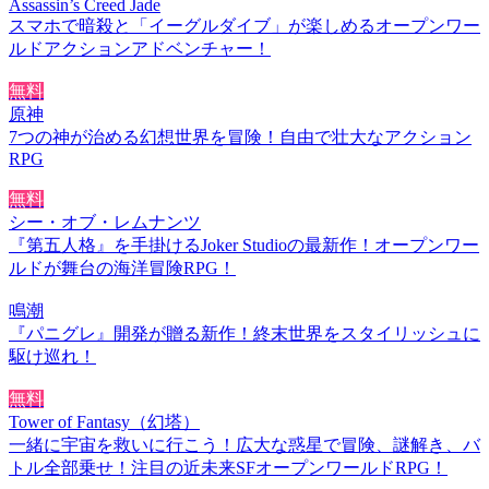
Assassin’s Creed Jade
スマホで暗殺と「イーグルダイブ」が楽しめるオープンワー
ルドアクションアドベンチャー！
無料
原神
7つの神が治める幻想世界を冒険！自由で壮大なアクション
RPG
無料
シー・オブ・レムナンツ
『第五人格』を手掛けるJoker Studioの最新作！オープンワー
ルドが舞台の海洋冒険RPG！
鳴潮
『パニグレ』開発が贈る新作！終末世界をスタイリッシュに
駆け巡れ！
無料
Tower of Fantasy（幻塔）
一緒に宇宙を救いに行こう！広大な惑星で冒険、謎解き、バ
トル全部乗せ！注目の近未来SFオープンワールドRPG！