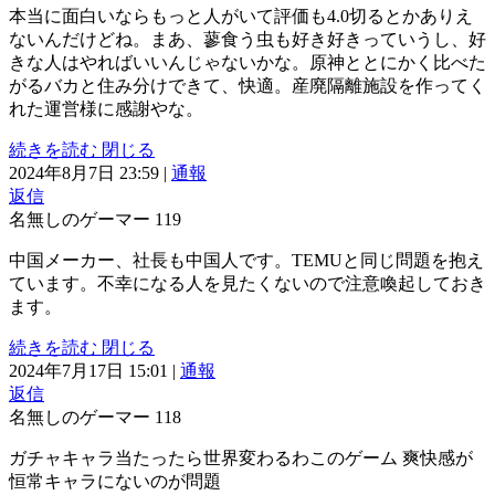
本当に面白いならもっと人がいて評価も4.0切るとかありえ
ないんだけどね。まあ、蓼食う虫も好き好きっていうし、好
きな人はやればいいんじゃないかな。原神ととにかく比べた
がるバカと住み分けできて、快適。産廃隔離施設を作ってく
れた運営様に感謝やな。
続きを読む
閉じる
2024年8月7日 23:59
|
通報
返信
名無しのゲーマー
119
中国メーカー、社長も中国人です。TEMUと同じ問題を抱え
ています。不幸になる人を見たくないので注意喚起しておき
ます。
続きを読む
閉じる
2024年7月17日 15:01
|
通報
返信
名無しのゲーマー
118
ガチャキャラ当たったら世界変わるわこのゲーム 爽快感が
恒常キャラにないのが問題