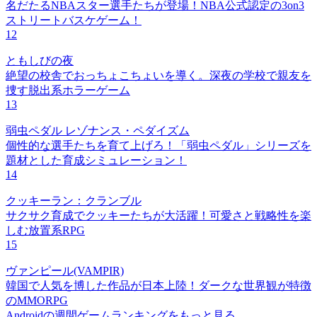
名だたるNBAスター選手たちが登場！NBA公式認定の3on3
ストリートバスケゲーム！
12
ともしびの夜
絶望の校舎でおっちょこちょいを導く。深夜の学校で親友を
捜す脱出系ホラーゲーム
13
弱虫ペダル レゾナンス・ペダイズム
個性的な選手たちを育て上げろ！「弱虫ペダル」シリーズを
題材とした育成シミュレーション！
14
クッキーラン：クランブル
サクサク育成でクッキーたちが大活躍！可愛さと戦略性を楽
しむ放置系RPG
15
ヴァンピール(VAMPIR)
韓国で人気を博した作品が日本上陸！ダークな世界観が特徴
のMMORPG
Androidの週間ゲームランキングをもっと見る