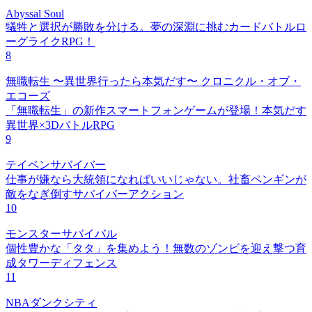
Abyssal Soul
犠牲と選択が勝敗を分ける。夢の深淵に挑むカードバトルロ
ーグライクRPG！
8
無職転生 〜異世界行ったら本気だす〜 クロニクル・オブ・
エコーズ
「無職転生」の新作スマートフォンゲームが登場！本気だす
異世界×3DバトルRPG
9
テイペンサバイバー
仕事が嫌なら大統領になればいいじゃない。社畜ペンギンが
敵をなぎ倒すサバイバーアクション
10
モンスターサバイバル
個性豊かな「タタ」を集めよう！無数のゾンビを迎え撃つ育
成タワーディフェンス
11
NBAダンクシティ