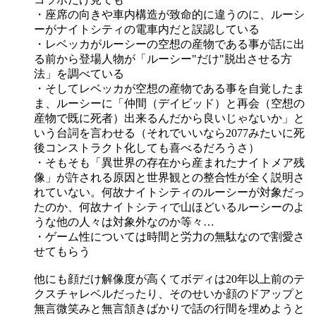
・座席の向きや車内構造が致命的に違うのに、ルーシ
ーがナイトシティの電車内だと誤認している
・レベッカがルーシーの空想の産物である事が話に出
る前から登場人物が「ルーシー"だけ"脱出させる方
法」を調べている
・そしてレベッカが空想の産物である事を自覚したま
ま、ルーシーに「仲間（デイビッド）と再会（空想の
産物で既に死者）出来るんだから良いじゃないか」と
いう台詞を言わせる（それでいいなら2077みたいに死
後コンストラクト化しても喜べるだろうさ）
・そもそも「異世界の存在から産まれたナイトメア残
像」が許される原因と世界観との整合性が全く説明さ
れていない。何故ナイトシティのルーシーが対象だっ
たのか、何故ナイトシティで山ほどいるルーシーのよ
うな他の人々は対象外なのか等々…
・ゲーム性については時間と労力の無駄なので割愛さ
せてもらう
他にも顔だけ解像度が高くてボディは20年以上前のテ
クスチャレベルだったり、そのせいか顔のドアップと
無言微笑みと無言頷きばかりで話の行間を埋めようと