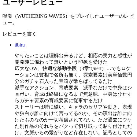
ユーザーレビュー
鳴潮（WUTHERING WAVES）をプレイしたユーザーのレビ
ュー。
レビューを書く
tibiru
やりたいことは理解出来るけど、相応の実力と感性が
開発陣に備わって無いという印象を受けた
広大なOW、快適な移動手段（3章でnerf）…でもロケ
ーションは貧相で名所も無く、探索要素は実単価数円
分のガチャ石入った宝箱が散らばってるだけ
派手なアクション、育成要素…派手なだけで中身はシ
ョボい。育成は終盤になるまで無意味、中身はひたす
らガチャ要素の育成要素に従事するだけ
ストーリーは特に酷い。キャラのセリフや動き、表現
や独白が誰に向けて言ってるのか、その演出は誰に向
けたものなのか一切考慮されてない。ただ過去にウケ
た別作品のそれらをパクって切り取って貼り付けただ
け。文脈からの繋がりなど存在しない。記号としての