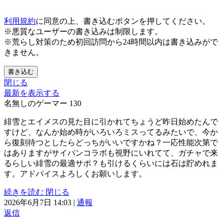
利用規約
に同意の上、書き込むボタンを押してください。
※悪質なユーザーの書き込みは制限します。
※荒らし対策のため初回訪問から24時間以内は書き込みがで
きません。
書き込む
閉じる
最新を表示する
名無しのゲーマー
130
緋雪とエイメスの見た目に引かれてちょうど昨日始めたんで
すけど、なんか始め時がいろいろミスってるみたいで、今か
ら復刻待つとしたらどっちがいいですかね？一応性能次第で
はありますがサイパンコラボも視野にいれてて、ガチャで来
るらしい緋雪の最適サポ？も引けるくらいには石は貯めれま
す。アドバイスよろしくお願いします。
続きを読む
閉じる
2026年6月7日 14:03
|
通報
返信