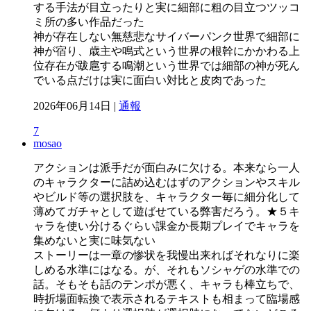
する手法が目立ったりと実に細部に粗の目立つツッコ
ミ所の多い作品だった
神が存在しない無慈悲なサイバーパンク世界で細部に
神が宿り、歳主や鳴式という世界の根幹にかかわる上
位存在が跋扈する鳴潮という世界では細部の神が死ん
でいる点だけは実に面白い対比と皮肉であった
2026年06月14日 |
通報
7
mosao
アクションは派手だが面白みに欠ける。本来なら一人
のキャラクターに詰め込むはずのアクションやスキル
やビルド等の選択肢を、キャラクター毎に細分化して
薄めてガチャとして遊ばせている弊害だろう。★５キ
ャラを使い分けるぐらい課金か長期プレイでキャラを
集めないと実に味気ない
ストーリーは一章の惨状を我慢出来ればそれなりに楽
しめる水準にはなる。が、それもソシャゲの水準での
話。そもそも話のテンポが悪く、キャラも棒立ちで、
時折場面転換で表示されるテキストも相まって臨場感