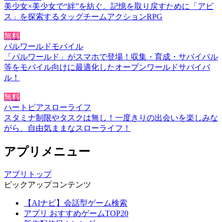
美少女×美少女で“絆”を紡ぐ。記憶を取り戻すために「アビ
ス」を探索するタッグチームアクションRPG
無料
パルワールドモバイル
「パルワールド」がスマホで登場！収集・育成・サバイバル
等をモバイル向けに最適化したオープンワールドサバイバ
ル！
無料
ハートピアスローライフ
スタミナ制限やタスクは無し！一度きりの出会いを楽しみな
がら、自由気ままなスローライフ！
アプリメニュー
アプリトップ
ピックアップコンテンツ
【AIナビ】会話型ゲーム検索
アプリ おすすめゲームTOP20