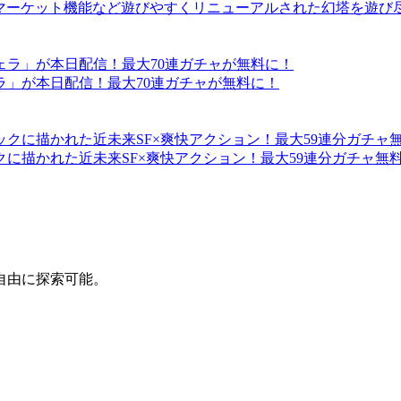
 ガチャ廃止やマーケット機能など遊びやすくリニューアルされた幻塔を遊
.0「ヴェラ」が本日配信！最大70連ガチャが無料に！
に描かれた近未来SF×爽快アクション！最大59連分ガチャ無