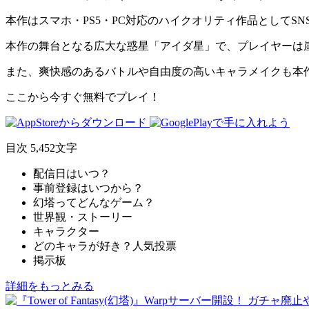
本作は
スマホ・PS5・PC対応
のハイクオリティ作品としてSN
本作の舞台となる広大な惑星
「アイダ星」
で、プレイヤーは
また、爽快感のある
バトル
や自由度の高い
キャラメイク
も本
ここから今すぐ無料でプレイ！
目次
5,452文字
配信日はいつ？
事前登録はいつから？
幻塔ってどんなゲーム？
世界観・ストーリー
キャラクター
どのキャラが好き？人気投票
掲示板
詳細をもっとみる