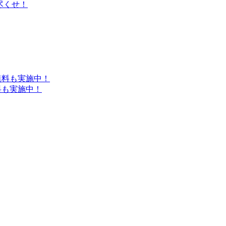
び尽くせ！
料も実施中！