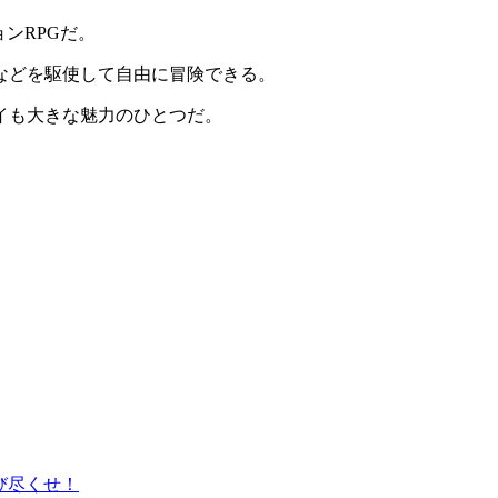
ンRPG
だ。
などを駆使して
自由に冒険
できる。
イ
も大きな魅力のひとつだ。