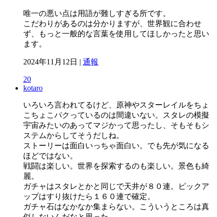
唯一の悪い点は用語が難しすぎる所です。
こだわりがあるのは分かりますが、世界観に合わせ
ず、もっと一般的な言葉を使用してほしかったと思い
ます。
2024年11月12日 |
通報
20
kotaro
いろいろ言われてるけど、原神やスターレイルをちょ
こちょこパクっているのは間違いない。スタレの模擬
宇宙みたいのあってマジかって思ったし、そもそもシ
ステムからしてそうだしね。
ストーリーは面白いっちゃ面白い。でも先が気になる
ほどではない。
戦闘は楽しい。世界を探索するのも楽しい。景色も綺
麗。
ガチャはスタレとかと同じで天井が８０連。ピックア
ップはすり抜けたら１６０連で確定。
ガチャ石はなかなか集まらない。こういうところは真
似しないんだなと思った。