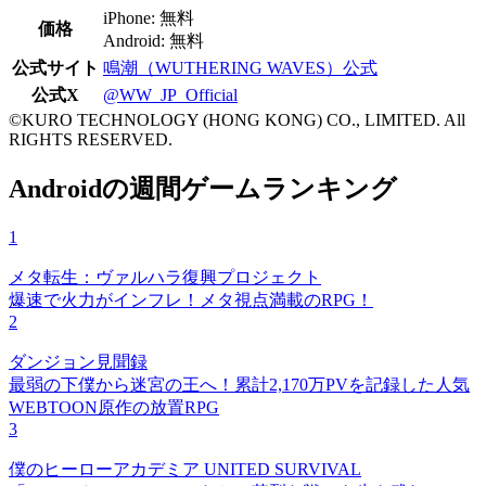
iPhone: 無料
価格
Android: 無料
公式サイト
鳴潮（WUTHERING WAVES）公式
公式X
@WW_JP_Official
©KURO TECHNOLOGY (HONG KONG) CO., LIMITED. All
RIGHTS RESERVED.
Androidの週間ゲームランキング
1
メタ転生：ヴァルハラ復興プロジェクト
爆速で火力がインフレ！メタ視点満載のRPG！
2
ダンジョン見聞録
最弱の下僕から迷宮の王へ！累計2,170万PVを記録した人気
WEBTOON原作の放置RPG
3
僕のヒーローアカデミア UNITED SURVIVAL