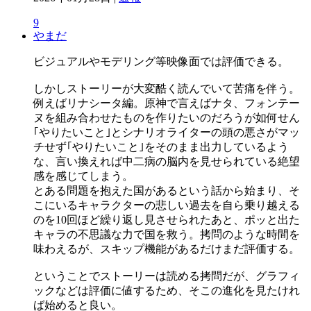
9
やまだ
ビジュアルやモデリング等映像面では評価できる。
しかしストーリーが大変酷く読んでいて苦痛を伴う。
例えばリナシータ編。原神で言えばナタ、フォンテー
ヌを組み合わせたものを作りたいのだろうが如何せん
｢やりたいこと｣とシナリオライターの頭の悪さがマッ
チせず｢やりたいこと｣をそのまま出力しているよう
な、言い換えれば中二病の脳内を見せられている絶望
感を感じてしまう。
とある問題を抱えた国があるという話から始まり、そ
こにいるキャラクターの悲しい過去を自ら乗り越える
のを10回ほど繰り返し見させられたあと、ポッと出た
キャラの不思議な力で国を救う。拷問のような時間を
味わえるが、スキップ機能があるだけまだ評価する。
ということでストーリーは読める拷問だが、グラフィ
ックなどは評価に値するため、そこの進化を見たけれ
ば始めると良い。