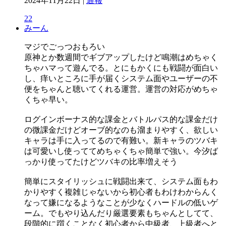
2024年11月22日 |
通報
22
みーん
マジでごっつおもろい
原神とか数週間でギブアップしたけど鳴潮はめちゃく
ちゃハマって遊んでる。とにもかくにも戦闘が面白い
し、痒いところに手が届くシステム面やユーザーの不
便をちゃんと聴いてくれる運営。運営の対応がめちゃ
くちゃ早い。
ログインボーナス的な課金とバトルパス的な課金だけ
の微課金だけどオーブ的なのも溜まりやすく、欲しい
キャラは手に入ってるので有難い。新キャラのツバキ
は可愛いし使っててめちゃくちゃ簡単で強い。今汐ば
っかり使ってたけどツバキの比率増えそう
簡単にスタイリッシュに戦闘出来て、システム面もわ
かりやすく複雑じゃないから初心者もわけわからんく
なって嫌になるようなことが少なくハードルの低いゲ
ーム。でもやり込んだり厳選要素もちゃんとしてて、
段階的に躓くことなく初心者から中級者、上級者へと