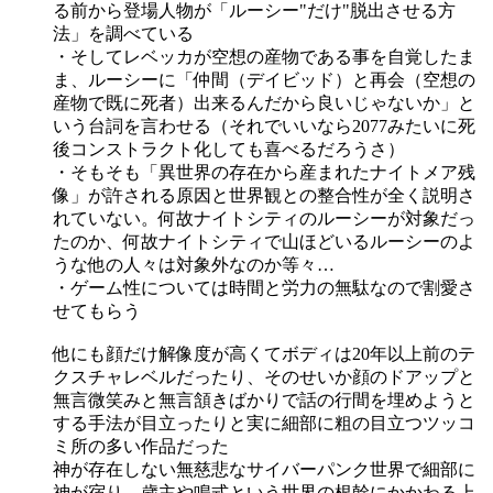
る前から登場人物が「ルーシー"だけ"脱出させる方
法」を調べている
・そしてレベッカが空想の産物である事を自覚したま
ま、ルーシーに「仲間（デイビッド）と再会（空想の
産物で既に死者）出来るんだから良いじゃないか」と
いう台詞を言わせる（それでいいなら2077みたいに死
後コンストラクト化しても喜べるだろうさ）
・そもそも「異世界の存在から産まれたナイトメア残
像」が許される原因と世界観との整合性が全く説明さ
れていない。何故ナイトシティのルーシーが対象だっ
たのか、何故ナイトシティで山ほどいるルーシーのよ
うな他の人々は対象外なのか等々…
・ゲーム性については時間と労力の無駄なので割愛さ
せてもらう
他にも顔だけ解像度が高くてボディは20年以上前のテ
クスチャレベルだったり、そのせいか顔のドアップと
無言微笑みと無言頷きばかりで話の行間を埋めようと
する手法が目立ったりと実に細部に粗の目立つツッコ
ミ所の多い作品だった
神が存在しない無慈悲なサイバーパンク世界で細部に
神が宿り、歳主や鳴式という世界の根幹にかかわる上