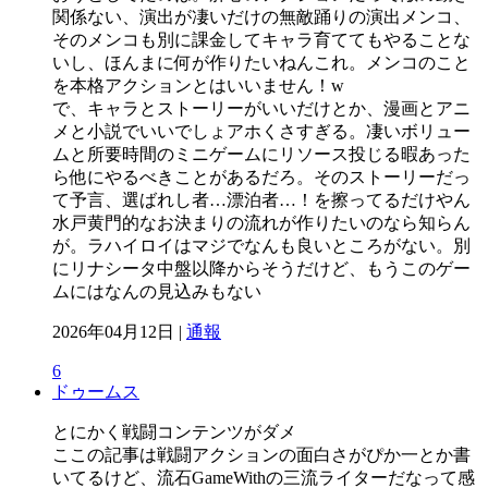
関係ない、演出が凄いだけの無敵踊りの演出メンコ、
そのメンコも別に課金してキャラ育ててもやることな
いし、ほんまに何が作りたいねんこれ。メンコのこと
を本格アクションとはいいません！w
で、キャラとストーリーがいいだけとか、漫画とアニ
メと小説でいいでしょアホくさすぎる。凄いボリュー
ムと所要時間のミニゲームにリソース投じる暇あった
ら他にやるべきことがあるだろ。そのストーリーだっ
て予言、選ばれし者…漂泊者…！を擦ってるだけやん
水戸黄門的なお決まりの流れが作りたいのなら知らん
が。ラハイロイはマジでなんも良いところがない。別
にリナシータ中盤以降からそうだけど、もうこのゲー
ムにはなんの見込みもない
2026年04月12日 |
通報
6
ドゥームス
とにかく戦闘コンテンツがダメ
ここの記事は戦闘アクションの面白さがぴか一とか書
いてるけど、流石GameWithの三流ライターだなって感