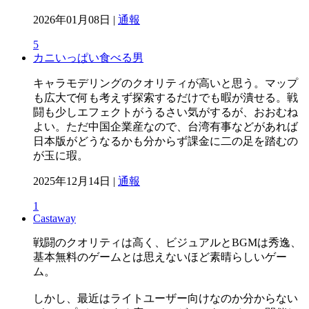
2026年01月08日 |
通報
5
カニいっぱい食べる男
キャラモデリングのクオリティが高いと思う。マップ
も広大で何も考えず探索するだけでも暇が潰せる。戦
闘も少しエフェクトがうるさい気がするが、おおむね
よい。ただ中国企業産なので、台湾有事などがあれば
日本版がどうなるかも分からず課金に二の足を踏むの
が玉に瑕。
2025年12月14日 |
通報
1
Castaway
戦闘のクオリティは高く、ビジュアルとBGMは秀逸、
基本無料のゲームとは思えないほど素晴らしいゲー
ム。
しかし、最近はライトユーザー向けなのか分からない