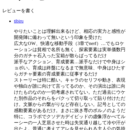
レビューを書く
tibiru
やりたいことは理解出来るけど、相応の実力と感性が
開発陣に備わって無いという印象を受けた
広大なOW、快適な移動手段（3章でnerf）…でもロケ
ーションは貧相で名所も無く、探索要素は実単価数円
分のガチャ石入った宝箱が散らばってるだけ
派手なアクション、育成要素…派手なだけで中身はシ
ョボい。育成は終盤になるまで無意味、中身はひたす
らガチャ要素の育成要素に従事するだけ
ストーリーは特に酷い。キャラのセリフや動き、表現
や独白が誰に向けて言ってるのか、その演出は誰に向
けたものなのか一切考慮されてない。ただ過去にウケ
た別作品のそれらをパクって切り取って貼り付けただ
け。文脈からの繋がりなど存在しない。記号としての
感動要素があるだけ。まさに抜き専のポルノのようだ
特に、コラボでクソデカデイビッドの虚像浮かべてル
ーシーの一人芝居させた時は失笑通り越して冷や汗が
出たよ。普通に考えてアレを見せられる主人公の気持