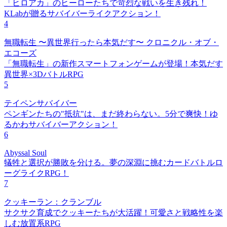
「ヒロアカ」のヒーローたちで苛烈な戦いを生き残れ！
KLabが贈るサバイバーライクアクション！
4
無職転生 〜異世界行ったら本気だす〜 クロニクル・オブ・
エコーズ
「無職転生」の新作スマートフォンゲームが登場！本気だす
異世界×3DバトルRPG
5
テイペンサバイバー
ペンギンたちの"抵抗"は、まだ終わらない。5分で爽快！ゆ
るかわサバイバーアクション！
6
Abyssal Soul
犠牲と選択が勝敗を分ける。夢の深淵に挑むカードバトルロ
ーグライクRPG！
7
クッキーラン：クランブル
サクサク育成でクッキーたちが大活躍！可愛さと戦略性を楽
しむ放置系RPG