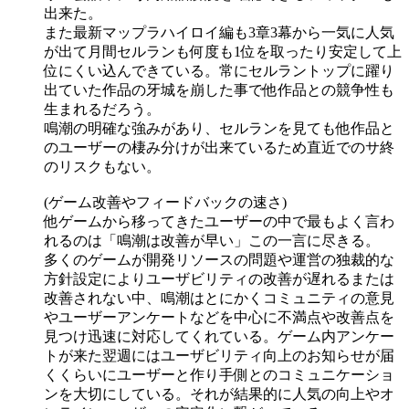
出来た。
また最新マップラハイロイ編も3章3幕から一気に人気
が出て月間セルランも何度も1位を取ったり安定して上
位にくい込んできている。常にセルラントップに躍り
出ていた作品の牙城を崩した事で他作品との競争性も
生まれるだろう。
鳴潮の明確な強みがあり、セルランを見ても他作品と
のユーザーの棲み分けが出来ているため直近でのサ終
のリスクもない。
(ゲーム改善やフィードバックの速さ)
他ゲームから移ってきたユーザーの中で最もよく言わ
れるのは「鳴潮は改善が早い」この一言に尽きる。
多くのゲームが開発リソースの問題や運営の独裁的な
方針設定によりユーザビリティの改善が遅れるまたは
改善されない中、鳴潮はとにかくコミュニティの意見
やユーザーアンケートなどを中心に不満点や改善点を
見つけ迅速に対応してくれている。ゲーム内アンケー
トが来た翌週にはユーザビリティ向上のお知らせが届
くくらいにユーザーと作り手側とのコミュニケーショ
ンを大切にしている。それが結果的に人気の向上やオ