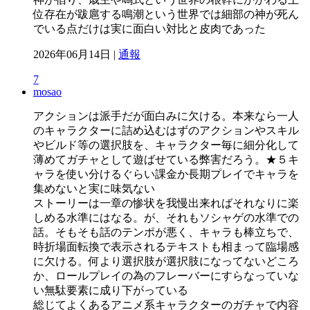
位存在が跋扈する鳴潮という世界では細部の神が死ん
でいる点だけは実に面白い対比と皮肉であった
2026年06月14日 |
通報
7
mosao
アクションは派手だが面白みに欠ける。本来なら一人
のキャラクターに詰め込むはずのアクションやスキル
やビルド等の選択肢を、キャラクター毎に細分化して
薄めてガチャとして遊ばせている弊害だろう。★５キ
ャラを使い分けるぐらい課金か長期プレイでキャラを
集めないと実に味気ない
ストーリーは一章の惨状を我慢出来ればそれなりに楽
しめる水準にはなる。が、それもソシャゲの水準での
話。そもそも話のテンポが悪く、キャラも棒立ちで、
時折場面転換で表示されるテキストも相まって臨場感
に欠ける。何より選択肢が選択肢になってないどころ
か、ロールプレイの為のフレーバーにすらなっていな
い無駄要素に成り下がっている
総じてよくあるアニメ系キャラクターのガチャで内容