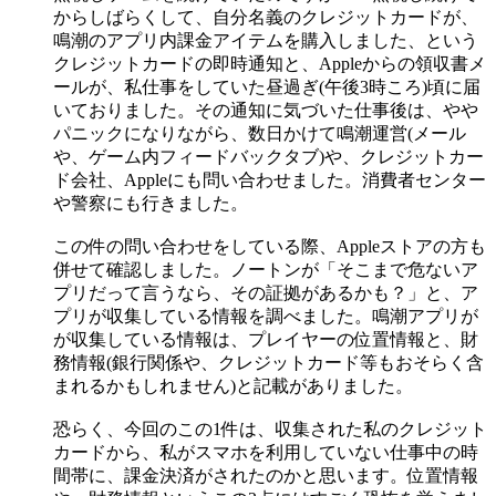
からしばらくして、自分名義のクレジットカードが、
鳴潮のアプリ内課金アイテムを購入しました、という
クレジットカードの即時通知と、Appleからの領収書メ
ールが、私仕事をしていた昼過ぎ(午後3時ころ)頃に届
いておりました。その通知に気づいた仕事後は、やや
パニックになりながら、数日かけて鳴潮運営(メール
や、ゲーム内フィードバックタブ)や、クレジットカー
ド会社、Appleにも問い合わせました。消費者センター
や警察にも行きました。
この件の問い合わせをしている際、Appleストアの方も
併せて確認しました。ノートンが「そこまで危ないア
プリだって言うなら、その証拠があるかも？」と、ア
プリが収集している情報を調べました。鳴潮アプリが
が収集している情報は、プレイヤーの位置情報と、財
務情報(銀行関係や、クレジットカード等もおそらく含
まれるかもしれません)と記載がありました。
恐らく、今回のこの1件は、収集された私のクレジット
カードから、私がスマホを利用していない仕事中の時
間帯に、課金決済がされたのかと思います。位置情報