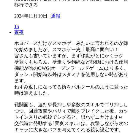
移行できる
2024年11月19日 |
通報
15
蒼夜
ホヨバースだけがスマホゲーみたいに言われるのが嫌
で始めましたが、スマホゲー史上最高に面白い！
皆さんも書いていますが、まず移動がとにかくラク
壁登りもちろん、壁走りや鉤縄など移動における便利
機能が他のOWG(オープンワールドゲーム)より多く、
ダッシュ開始時以外はスタミナを使用しない時があり
ます。
ねずみ返しになってる所をパルクールのように登った
時は震えました。
戦闘面も、連打や長押しや多数のスキルでゴリ押しし
つつ、回避攻撃やパリィで敵をブレイクした後、カッ
トイン入りの必殺でシメると、思わずニヤけますw
交代時に発動する｢変奏スキル｣は、攻撃しながら次の
キャラに大きなバフを与えてくれる親切設定です。