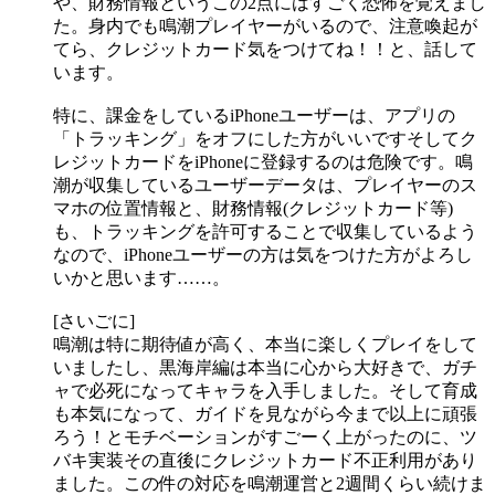
や、財務情報というこの2点にはすごく恐怖を覚えまし
た。身内でも鳴潮プレイヤーがいるので、注意喚起が
てら、クレジットカード気をつけてね！！と、話して
います。
特に、課金をしているiPhoneユーザーは、アプリの
「トラッキング」をオフにした方がいいですそしてク
レジットカードをiPhoneに登録するのは危険です。鳴
潮が収集しているユーザーデータは、プレイヤーのス
マホの位置情報と、財務情報(クレジットカード等)
も、トラッキングを許可することで収集しているよう
なので、iPhoneユーザーの方は気をつけた方がよろし
いかと思います……。
[さいごに]
鳴潮は特に期待値が高く、本当に楽しくプレイをして
いましたし、黒海岸編は本当に心から大好きで、ガチ
ャで必死になってキャラを入手しました。そして育成
も本気になって、ガイドを見ながら今まで以上に頑張
ろう！とモチベーションがすごーく上がったのに、ツ
バキ実装その直後にクレジットカード不正利用があり
ました。この件の対応を鳴潮運営と2週間くらい続けま