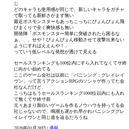
じ
どのキャラも使用感が同じで、新しいキャラをガチャ
で取っても新鮮さがまず無い
最近ボスモンスターもあっちこっちにぴょんぴょん飛
びまくりで全く爽快感も無い
開発陣「ボスモンスター簡単に突破されたら困るな
ぁ、、、せや！ぴょんぴょん移動させて攻撃出来ない
ようにすればええんや！」
っていう低レベルな発想が透けて見える
セールスランキングも100位内にすら入れてなくてサ終
に向かい始めてる
ここのゲーム会社は以前に「パニシング：グレイレイ
ヴン」って言うアクションRPGのソシャゲ作ってた会
社なんだけど、
こっちはもうセールスランキング1000位以内にも入れ
て無くてサ終寸前
元々あまり面白いゲームを作るノウハウを持ってる会
社じゃないので、鳴潮も遅かれ早かれパニシンググレ
イレイヴンと同じ道を辿るだろうね
2026年01月28日 |
通報