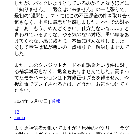
したが、バックレようとしているのか？と疑うほどに
「知りません」「返金は出来ません」の一点張りで、
最初の1週間は、マトモにこの不正課金の件を取り合う
気もなく、本当に最悪だと感じました。本件での対応
は「あーもう、めんどくさい、仕方たないな……」と
言われているような、やる気のない対応、重い腰をあ
げてくれない感じ諸々に、本当にげんなりしました。
そして事件は私が悪いの一点張りで、解決しませんで
した。
また、このクレジットカード不正課金という件に対す
る補填対応もなく、返金もありませんでした。高まっ
てたモチベーションは下方修正せざるを得ません。今
後新規でプレイされる方は、どうか、お気をつけてく
ださい。
2024年12月07日 |
通報
12
kuma
よく原神信者が叩いてますが「原神のパクリ」「ラグ