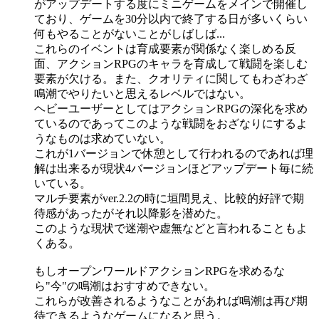
がアップデートする度にミニゲームをメインで開催し
ており、ゲームを30分以内で終了する日が多いくらい
何もやることがないことがしばしば...
これらのイベントは育成要素が関係なく楽しめる反
面、アクションRPGのキャラを育成して戦闘を楽しむ
要素が欠ける。また、クオリティに関してもわざわざ
鳴潮でやりたいと思えるレベルではない。
ヘビーユーザーとしてはアクションRPGの深化を求め
ているのであってこのような戦闘をおざなりにするよ
うなものは求めていない。
これが1バージョンで休憩として行われるのであれば理
解は出来るが現状4バージョンほどアップデート毎に続
いている。
マルチ要素がver.2.2の時に垣間見え、比較的好評で期
待感があったがそれ以降影を潜めた。
このような現状で迷潮や虚無などと言われることもよ
くある。
もしオープンワールドアクションRPGを求めるな
ら"今"の鳴潮はおすすめできない。
これらが改善されるようなことがあれば鳴潮は再び期
待できるようなゲームになると思う。