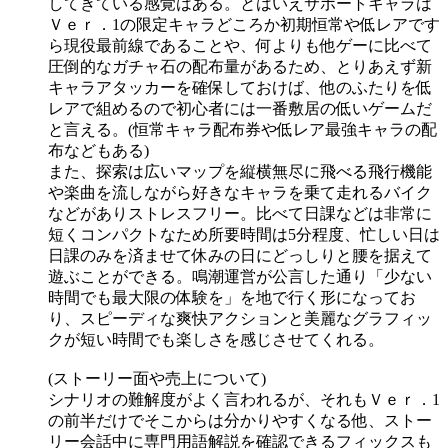
してきている感覚はある。とはいえサポートキャラは
Ｖｅｒ．1の限定キャラどころか初期恒常や低レアです
ら現役最前線であることや、何よりも他ゲーに比べて
圧倒的なガチャ石の配布量があるため、とりあえず新
キャラアタッカーを確保しておけば、他のふたりを低
レアで組めるので初心者には一番敷居の低いゲームだ
と言える。(恒常キャラ配布券や低レア最強キャラの配
布などもある)
また、探索は広いマップを縦横無尽に飛べる飛行機能
や楽曲を流しながら好きなキャラを乗て走れるバイク
などがありストレスフリー。比べて日課などは非常に
短くコンパクトなため所要時間は5分程度、忙しい日は
日課のみを済ませて休みの日にどっしりと腰を据えて
遊ぶことができる。鳴潮運営が公言した通り「少ない
時間でも最大限の体験を」を地で行く形になってお
り、スピーディな爽快アクションと美麗なグラフィッ
クが短い時間でも楽しさを感じさせてくれる。
(ストーリー面や売上について)
シナリオの難解度がよく言われるが、それもＶｅｒ．1
の前半だけでそこからは分かりやすくなる他、ストー
リー会話中に専門用語解説を確認できるフィックスも