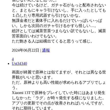
今は続けているけど、ガチャ石がもっと配布されない
と、まともにキャラ引けないし、手に入ったとしても
１凸したり専用武器すら引けないかな。
無課金者だと素体手に入れるだけでいっぱいいっぱ
い。しかも次回のガチャ引けるかすら怪しい…。
総評としては滅茶苦茶つまらない訳でもないし、滅茶
苦茶面白いわけでもない。
ただ飽きる人は結構出てくると思うって感じ。
2024年06月22日 |
通報
4
Ust34340
画面が綺麗で原神とは似てますが、それとは異なる世
界観がいいと思います。
ただ、原神よりも高い性能が求められるアプリでしょ
う。
Xiaomi 13Tで原神をプレイしていた時にはあまり発生
しなかった「ラグ」が時々発生する様になりました。
アプリの更新でその点が改善されればいいんですが、
それに期待しています。