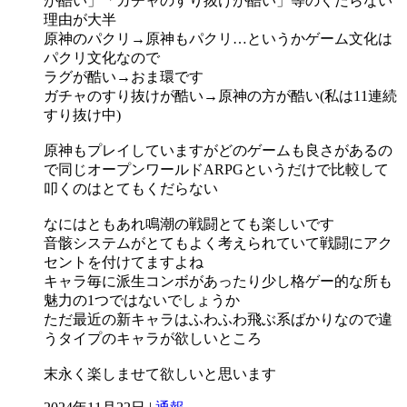
が酷い」「ガチャのすり抜けが酷い」等のくだらない
理由が大半
原神のパクリ→原神もパクリ…というかゲーム文化は
パクリ文化なので
ラグが酷い→おま環です
ガチャのすり抜けが酷い→原神の方が酷い(私は11連続
すり抜け中)
原神もプレイしていますがどのゲームも良さがあるの
で同じオープンワールドARPGというだけで比較して
叩くのはとてもくだらない
なにはともあれ鳴潮の戦闘とても楽しいです
音骸システムがとてもよく考えられていて戦闘にアク
セントを付けてますよね
キャラ毎に派生コンボがあったり少し格ゲー的な所も
魅力の1つではないでしょうか
ただ最近の新キャラはふわふわ飛ぶ系ばかりなので違
うタイプのキャラが欲しいところ
末永く楽しませて欲しいと思います