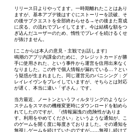
リリース日よりやってます。一時期離れたことはあり
ますが、基本アプデ後はすぐにストーリーを読破、そ
の後サブクエストを全部終わらせる→その後また育成
に戻る、の流れでプレイしてます。今は結構な額をつ
ぎ込んだユーザーのため、惰性でプレイを続けるくせ
が抜けません。
[ここからは本人の意見・主観でお話します]
鳴潮のアプリ内課金のために、クレジットカードが勝
手に使用された、という事件から運営を信用出来なく
なりました。この件で個人情報が漏れている…？とい
う疑惑が生まれました。同じ運営元のパニシング：グ
レイレイヴンをプレイしていますが、そちらとは対応
が遅く、本当に違い「ずさん」です。
当方最近、ノートンというフィルタリングのようなシ
ステムをスマホの機種変更時にダウンロードを勧めら
れてしたのですが、「(情報漏洩の)危険性がありま
す。利用をやめてください」というような通知が、こ
のゲームを開く度に毎度きておりました。その通知を
無視しゲームを続けていたのですが……無視し続けて