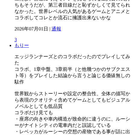
ちもそうだが、第三者目線だと恥ずかしくて見てられ
なかった。世界レベルの人気があるゲームとアニメと
コラボしてコレとか流石に擁護出来ないかな
2026年07月01日 |
通報
3
もりー
エッジランナーズとのコラボだったのでプレイしてみ
た
コラボ、1章中盤、3章前半（と他幾つかのサブクエス
ト等）をプレイした結論から言うと論じる価値無しの
駄作
世界観からストーリーや設定の整合性、全体の描写か
ら表現のクオリティ含めてゲームとしてもビジュアル
ノベルとしても低品質
コラボだけ見ても
・座席の向きや車内構造が致命的に違うのに、ルーシ
ーがナイトシティの電車内だと誤認している
・レベッカがルーシーの空想の産物である事が話に出