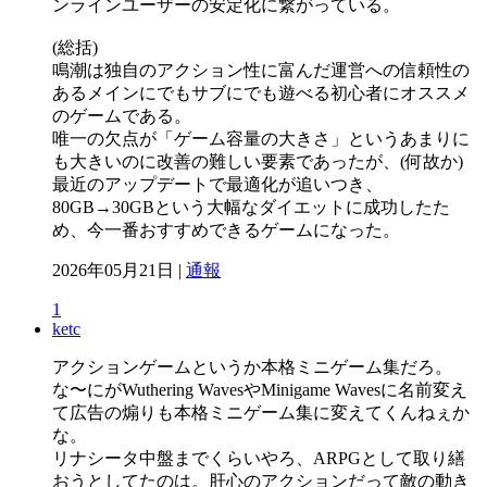
ンラインユーザーの安定化に繋がっている。
(総括)
鳴潮は独自のアクション性に富んだ運営への信頼性の
あるメインにでもサブにでも遊べる初心者にオススメ
のゲームである。
唯一の欠点が「ゲーム容量の大きさ」というあまりに
も大きいのに改善の難しい要素であったが、(何故か)
最近のアップデートで最適化が追いつき、
80GB→30GBという大幅なダイエットに成功したた
め、今一番おすすめできるゲームになった。
2026年05月21日 |
通報
1
ketc
アクションゲームというか本格ミニゲーム集だろ。
な〜にがWuthering WavesやMinigame Wavesに名前変え
て広告の煽りも本格ミニゲーム集に変えてくんねぇか
な。
リナシータ中盤までくらいやろ、ARPGとして取り繕
おうとしてたのは。肝心のアクションだって敵の動き