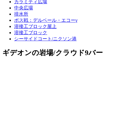
カラミティ広場
中央広場
排水所
ボス戦：デルベール・エコーγ
溶接工ブロック屋上
溶接工ブロック
シーサイドコート/ニクソン港
ギデオンの岩場/クラウド9バー