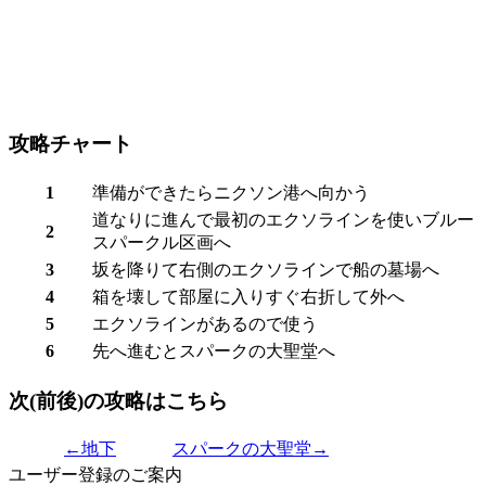
攻略チャート
1
準備ができたらニクソン港へ向かう
道なりに進んで最初のエクソラインを使い
ブルー
2
スパークル区画
へ
3
坂を降りて右側のエクソラインで
船の墓場
へ
4
箱を壊して部屋に入りすぐ右折して外へ
5
エクソラインがあるので使う
6
先へ進むと
スパークの大聖堂
へ
次(前後)の攻略はこちら
←地下
スパークの大聖堂→
ユーザー登録のご案内