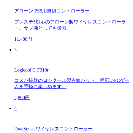
アローン PS5用無線コントローラー
プレステ5対応のアローン製ワイヤレスコントローラ
ー。サブ機としても優秀。
11,480円
3
Logicool G F310r
コスパ抜群のロジクール製有線パッド。幅広いPCゲー
ムを手軽に楽しめます。
2,860円
4
DualSense ワイヤレスコントローラー