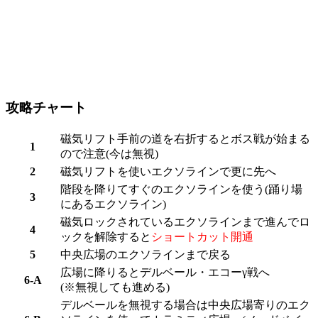
攻略チャート
磁気リフト手前の道を右折するとボス戦が始まる
1
ので注意(今は無視)
2
磁気リフトを使いエクソラインで更に先へ
階段を降りてすぐのエクソラインを使う(踊り場
3
にあるエクソライン)
磁気ロックされているエクソラインまで進んでロ
4
ックを解除すると
ショートカット開通
5
中央広場のエクソラインまで戻る
広場に降りると
デルベール・エコーγ戦
へ
6-A
(※無視しても進める)
デルベールを無視する場合は中央広場寄りのエク