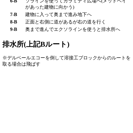
6-B
ソラインを使ってカラミティ広場へ(メッドベイ
があった建物に向かう)
7-B
建物に入って奥まで進み地下へ
8-B
正面と右側に道があるが右の道を行く
9-B
奥まで進んでエクソラインを使うと
排水所
へ
排水所(上記Bルート)
※デルベールエコーを倒して溶接工ブロックからのルートを
取る場合は飛ばす