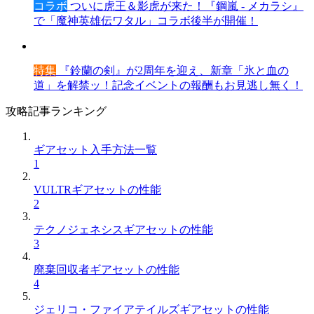
コラボ
ついに虎王＆影虎が来た！『鋼嵐 - メカラシ』
で「魔神英雄伝ワタル」コラボ後半が開催！
特集
『鈴蘭の剣』が2周年を迎え、新章「氷と血の
道」を解禁ッ！記念イベントの報酬もお見逃し無く！
攻略記事ランキング
ギアセット入手方法一覧
1
VULTRギアセットの性能
2
テクノジェネシスギアセットの性能
3
廃棄回収者ギアセットの性能
4
ジェリコ・ファイアテイルズギアセットの性能