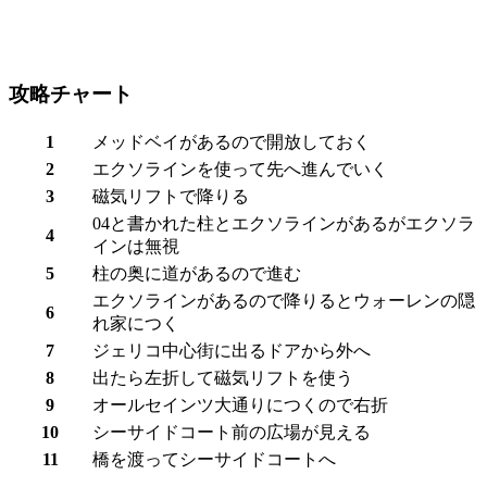
攻略チャート
1
メッドベイがあるので開放しておく
2
エクソラインを使って先へ進んでいく
3
磁気リフトで降りる
04と書かれた柱とエクソラインがあるがエクソラ
4
インは無視
5
柱の奥に道があるので進む
エクソラインがあるので降りると
ウォーレンの隠
6
れ家
につく
7
ジェリコ中心街に出るドアから外へ
8
出たら左折して磁気リフトを使う
9
オールセインツ大通りにつくので右折
10
シーサイドコート前の広場が見える
11
橋を渡って
シーサイドコート
へ