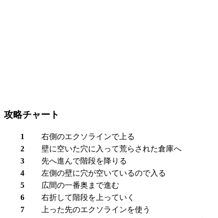
攻略チャート
1
右側のエクソラインで上る
2
壁に空いた穴に入って
荒らされた倉庫
へ
3
先へ進んで階段を降りる
4
左側の壁に穴が空いているので入る
5
広間の一番奥まで進む
6
右折して階段を上っていく
7
上った先のエクソラインを使う