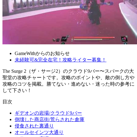
GameWithからのお知らせ
未経験可&完全在宅！攻略ライター募集！
The Surge 2（ザ・サージ2）のクラウド9バー〜スパークの大
聖堂の攻略チャートです。攻略のポイントや、敵の倒し方や
攻略のコツを掲載。勝てない・進めない・迷った時の参考に
して下さい！
目次
ギデオンの岩場/クラウド9バー
倒壊した商店街/荒らされた倉庫
侵食された裏通り
オールセインツ大通り