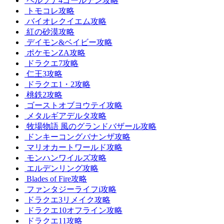
ペルソナ4ゴールデン攻略
トモコレ攻略
バイオレクイエム攻略
紅の砂漠攻略
デイモン&ベイビー攻略
ポケモンZA攻略
ドラクエ7攻略
仁王3攻略
ドラクエ1・2攻略
桃鉄2攻略
ゴーストオブヨウテイ攻略
メタルギアデルタ攻略
牧場物語 風のグランドバザール攻略
ドンキーコングバナンザ攻略
マリオカートワールド攻略
モンハンワイルズ攻略
エルデンリング攻略
Blades of Fire攻略
ファンタジーライフi攻略
ドラクエ3リメイク攻略
ドラクエ10オフライン攻略
ドラクエ11攻略