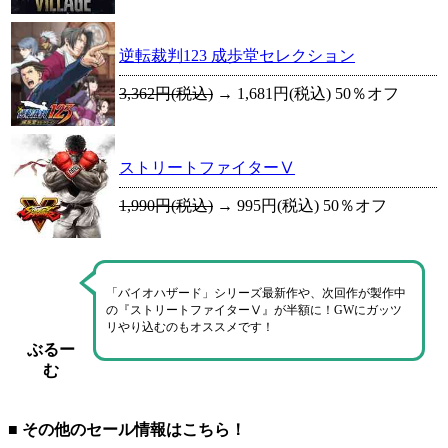
逆転裁判123 成歩堂セレクション
3,362円(税込)
→
1,681円(税込)
50％オフ
ストリートファイターⅤ
1,990円(税込)
→
995円(税込)
50％オフ
「バイオハザード」シリーズ最新作や、次回作が製作中
の『ストリートファイターⅤ』が半額に！GWにガッツ
リやり込むのもオススメです！
ぶるー
む
■ その他のセール情報はこちら！