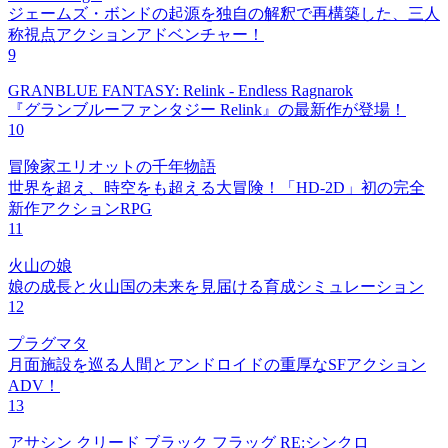
ジェームズ・ボンドの起源を独自の解釈で再構築した、三人
称視点アクションアドベンチャー！
9
GRANBLUE FANTASY: Relink - Endless Ragnarok
『グランブルーファンタジー Relink』の最新作が登場！
10
冒険家エリオットの千年物語
世界を超え、時空をも超える大冒険！「HD-2D」初の完全
新作アクションRPG
11
火山の娘
娘の成長と火山国の未来を見届ける育成シミュレーション
12
プラグマタ
月面施設を巡る人間とアンドロイドの重厚なSFアクション
ADV！
13
アサシン クリード ブラック フラッグ RE:シンクロ