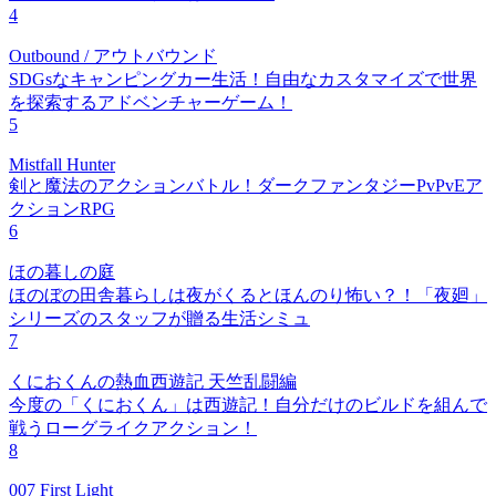
4
Outbound / アウトバウンド
SDGsなキャンピングカー生活！自由なカスタマイズで世界
を探索するアドベンチャーゲーム！
5
Mistfall Hunter
剣と魔法のアクションバトル！ダークファンタジーPvPvEア
クションRPG
6
ほの暮しの庭
ほのぼの田舎暮らしは夜がくるとほんのり怖い？！「夜廻」
シリーズのスタッフが贈る生活シミュ
7
くにおくんの熱血西遊記 天竺乱闘編
今度の「くにおくん」は西遊記！自分だけのビルドを組んで
戦うローグライクアクション！
8
007 First Light