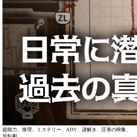
超能力、推理、ミステリー、ADV、謎解き、圧巻の映像、
反転劇