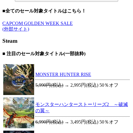
■全てのセール対象タイトルはこちら！
CAPCOM GOLDEN WEEK SALE
(外部サイト)
Steam
■ 注目のセール対象タイトル(一部抜粋)
MONSTER HUNTER RISE
5,990円(税込)
→
2,995円(税込)
50％オフ
モンスターハンターストーリーズ2 ～破滅
の翼～
6,990円(税込)
→
3,495円(税込)
50％オフ