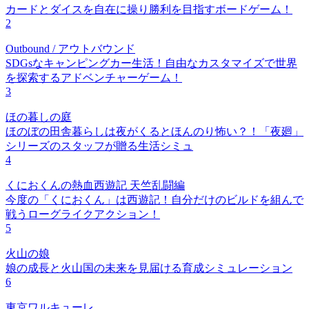
カードとダイスを自在に操り勝利を目指すボードゲーム！
2
Outbound / アウトバウンド
SDGsなキャンピングカー生活！自由なカスタマイズで世界
を探索するアドベンチャーゲーム！
3
ほの暮しの庭
ほのぼの田舎暮らしは夜がくるとほんのり怖い？！「夜廻」
シリーズのスタッフが贈る生活シミュ
4
くにおくんの熱血西遊記 天竺乱闘編
今度の「くにおくん」は西遊記！自分だけのビルドを組んで
戦うローグライクアクション！
5
火山の娘
娘の成長と火山国の未来を見届ける育成シミュレーション
6
東京ワルキューレ