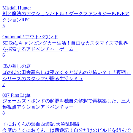
Mistfall Hunter
剣と魔法のアクションバトル！ダークファンタジーPvPvEア
クションRPG
5
Outbound / アウトバウンド
SDGsなキャンピングカー生活！自由なカスタマイズで世界
を探索するアドベンチャーゲーム！
6
ほの暮しの庭
ほのぼの田舎暮らしは夜がくるとほんのり怖い？！「夜廻」
シリーズのスタッフが贈る生活シミュ
7
007 First Light
ジェームズ・ボンドの起源を独自の解釈で再構築した、三人
称視点アクションアドベンチャー！
8
くにおくんの熱血西遊記 天竺乱闘編
今度の「くにおくん」は西遊記！自分だけのビルドを組んで