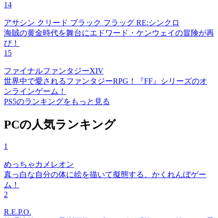
14
アサシン クリード ブラック フラッグ RE:シンクロ
海賊の黄金時代を舞台にエドワード・ケンウェイの冒険が再
び！
15
ファイナルファンタジーXIV
世界中で愛されるファンタジーRPG！『FF』シリーズのオ
ンラインゲーム！
PS5のランキングをもっと見る
PCの人気ランキング
1
めっちゃカメレオン
真っ白な自分の体に絵を描いて擬態する、かくれんぼゲー
ム！
2
R.E.P.O.