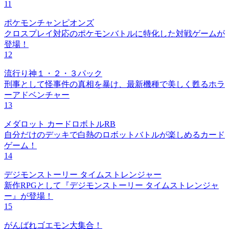
11
ポケモンチャンピオンズ
クロスプレイ対応のポケモンバトルに特化した対戦ゲームが
登場！
12
流行り神１・２・３パック
刑事として怪事件の真相を暴け、最新機種で美しく甦るホラ
ーアドベンチャー
13
メダロット カードロボトルRB
自分だけのデッキで白熱のロボットバトルが楽しめるカード
ゲーム！
14
デジモンストーリー タイムストレンジャー
新作RPGとして『デジモンストーリー タイムストレンジャ
ー』が登場！
15
がんばれゴエモン大集合！