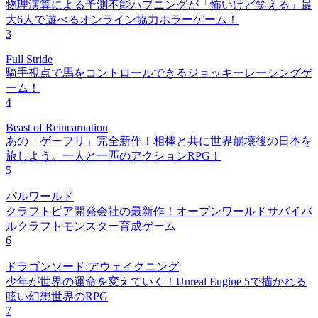
物理演算による予測不能ハプニングが「怖いけど笑える」最
大6人で遊べるオンライン協力ホラーゲーム！
3
Full Stride
騎手視点で馬をコントロールできるジョッキーレーシングゲ
ーム！
4
Beast of Reincarnation
あの「ゲーフリ」完全新作！相棒と共に世界崩壊後の日本を
旅しよう。一人と一匹のアクションRPG！
5
パルワールド
クラフトピア開発会社の最新作！オープンワールドサバイバ
ルクラフトモンスター育成ゲーム
6
ドラゴンソード:アウェイクニング
少年が世界の運命を変えていく！Unreal Engine 5で描かれる
眩い幻想世界のRPG
7