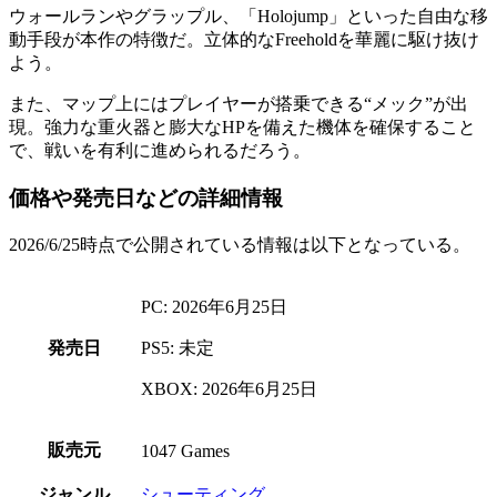
ウォールランやグラップル、「Holojump」といった
自由な移
動手段
が本作の特徴だ。立体的なFreeholdを華麗に駆け抜け
よう。
また、マップ上にはプレイヤーが搭乗できる
“メック”
が出
現。
強力な重火器と膨大なHP
を備えた機体を確保すること
で、戦いを有利に進められるだろう。
価格や発売日などの詳細情報
2026/6/25時点で公開されている情報は以下となっている。
PC: 2026年6月25日
発売日
PS5: 未定
XBOX: 2026年6月25日
販売元
1047 Games
ジャンル
シューティング