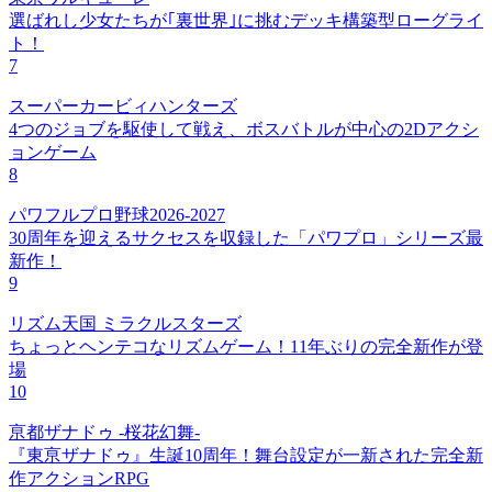
選ばれし少女たちが｢裏世界｣に挑むデッキ構築型ローグライ
ト！
7
スーパーカービィハンターズ
4つのジョブを駆使して戦え、ボスバトルが中心の2Dアクシ
ョンゲーム
8
パワフルプロ野球2026-2027
30周年を迎えるサクセスを収録した「パワプロ」シリーズ最
新作！
9
リズム天国 ミラクルスターズ
ちょっとヘンテコなリズムゲーム！11年ぶりの完全新作が登
場
10
亰都ザナドゥ -桜花幻舞-
『東亰ザナドゥ』生誕10周年！舞台設定が一新された完全新
作アクションRPG