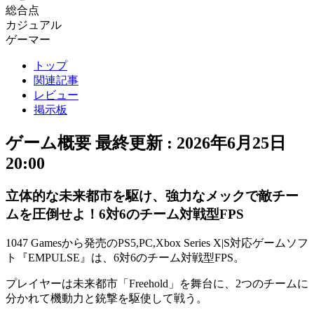
総合点
カジュアル
ゲーマー
トップ
関連記事
レビュー
掲示板
ゲーム概要
最終更新 :
2026年6月25日
20:00
立体的な未来都市を駆け、強力なメックで敵チー
ムを圧倒せよ！6対6のチーム対戦型FPS
1047 Gamesから発売のPS5,PC,Xbox Series X|S対応ゲームソフ
ト『
EMPULSE
』は、6対6の
チーム対戦型FPS
。
プレイヤーは未来都市「Freehold」を舞台に、
2つのチーム
に
分かれて機動力と銃撃を駆使して戦う。