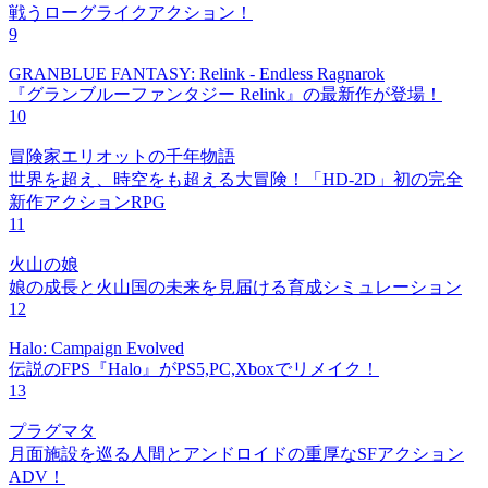
戦うローグライクアクション！
9
GRANBLUE FANTASY: Relink - Endless Ragnarok
『グランブルーファンタジー Relink』の最新作が登場！
10
冒険家エリオットの千年物語
世界を超え、時空をも超える大冒険！「HD-2D」初の完全
新作アクションRPG
11
火山の娘
娘の成長と火山国の未来を見届ける育成シミュレーション
12
Halo: Campaign Evolved
伝説のFPS『Halo』がPS5,PC,Xboxでリメイク！
13
プラグマタ
月面施設を巡る人間とアンドロイドの重厚なSFアクション
ADV！