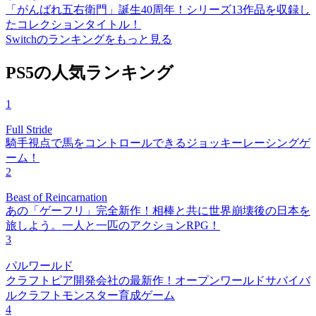
「がんばれ五右衛門」誕生40周年！シリーズ13作品を収録し
たコレクションタイトル！
Switchのランキングをもっと見る
PS5の人気ランキング
1
Full Stride
騎手視点で馬をコントロールできるジョッキーレーシングゲ
ーム！
2
Beast of Reincarnation
あの「ゲーフリ」完全新作！相棒と共に世界崩壊後の日本を
旅しよう。一人と一匹のアクションRPG！
3
パルワールド
クラフトピア開発会社の最新作！オープンワールドサバイバ
ルクラフトモンスター育成ゲーム
4