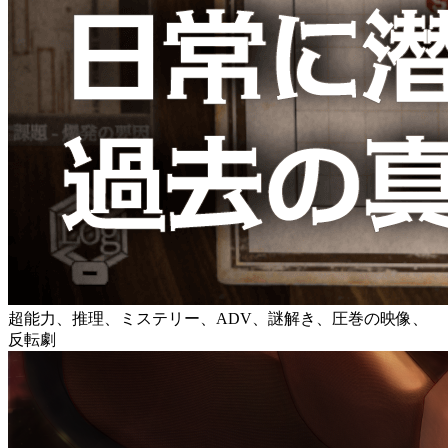
超能力、推理、ミステリー、ADV、謎解き、圧巻の映像、
反転劇