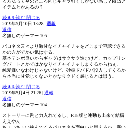
る方法って今のところ同じキャラ引くしかない感じ？限凸ア
イテムとかあるの？
続きを読む
閉じる
2019年5月10日 13:28
|
通報
返信
名無しのゲーマー
105
パロネタ云々より激甘なイチャイチャをどこまで容認できる
かの方がでかい気はする。
基本テンポ良いからギャグはサクサク進むけど、カップリン
グパートとかではかなりイチャイチャしまくるからねぇ。
純愛嫌いなわけじゃないけど、砂糖ドバドバ投入してくるか
ら本当に甘党じゃないとかなりクドく感じるとは思う。
続きを読む
閉じる
2019年5月4日 21:26
|
通報
返信
名無しのゲーマー
104
ストーリーに割と力入れてるし、R18版と連動も出来て結構
ええやん
ちょいちょい挟んでくるパロネタを面白いと思えるか、寒い