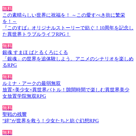
無料
この素晴らしい世界に祝福を！ ～この愛すべき街に繁栄
を！～
『このすば』オリジナルストーリーで紡ぐ！10周年を記念し
た異世界トラブルライフRPG！
無料
銀魂 すまほ ばとるくろにくる
「銀魂」の世界を追体験しよう。アニメのシナリオを楽しめ
るRPG
無料
ルミナ・アークの最弱無双
放置×美少女×異世界バトル！隙間時間で楽しむ異世界美少
女放置学院無双RPG
無料
聖戦の残響
“絆”が世界を救う！少女たちと紡ぐ幻想RPG
無料