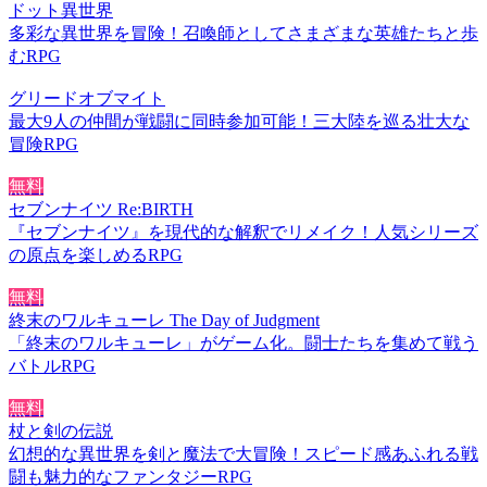
ドット異世界
多彩な異世界を冒険！召喚師としてさまざまな英雄たちと歩
むRPG
グリードオブマイト
最大9人の仲間が戦闘に同時参加可能！三大陸を巡る壮大な
冒険RPG
無料
セブンナイツ Re:BIRTH
『セブンナイツ』を現代的な解釈でリメイク！人気シリーズ
の原点を楽しめるRPG
無料
終末のワルキューレ The Day of Judgment
「終末のワルキューレ」がゲーム化。闘士たちを集めて戦う
バトルRPG
無料
杖と剣の伝説
幻想的な異世界を剣と魔法で大冒険！スピード感あふれる戦
闘も魅力的なファンタジーRPG