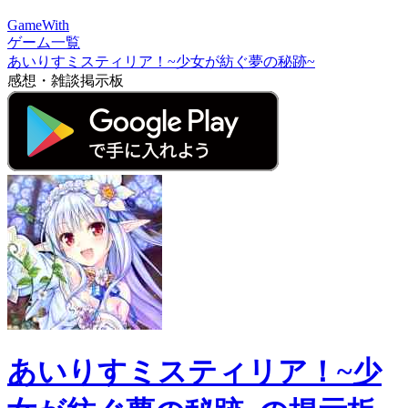
GameWith
ゲーム一覧
あいりすミスティリア！~少女が紡ぐ夢の秘跡~
感想・雑談掲示板
あいりすミスティリア！~少