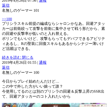
2019年4月26日 07:56
|
通報
返信
名無しのゲーマー
101
>>100
プリシラスキル前提の編成ならシャロンかなあ。回避アタッ
カーは前衛絞って攻撃を前衛に集中させて戦う形だから、素
の回避や反撃率が低いのと入れ替える。
ポリンでもいいけど、攻撃もらってもデバフできるアビリテ
ィあるし、Rの聖装に回復スキルもあるからシナジー薄いけ
ど活躍はできる。
続きを読む
閉じる
2019年4月26日 01:55
|
通報
返信
名無しのゲーマー
100
今日からプレイ始めたんだけど…
この中で外した方がいい娘って誰？
今使用してるのとは別のプリシラの回避＆反撃上昇のSSR出
て、回避アタッカーのコト入れたいから