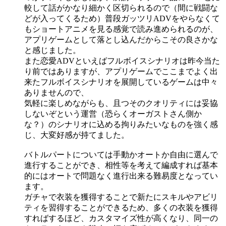
較して話がかなり細かく区切られるので（間に戦闘な
どが入ってくるため）普段ガッツリADVをやらなくて
もショートアニメを見る感覚で読み進められるのが、
アプリゲームとして落とし込んだからこその良さかな
と感じました。
また恋愛ADVといえばフルボイスシナリオは昨今当た
り前ではありますが、アプリゲームでここまでよく出
来たフルボイスシナリオを展開しているゲームは中々
ありませんので、
気軽に楽しめながらも、且つそのクオリティには妥協
しないぞという運営（恐らくオーガストさん側か
な？）のシナリオに込める拘りみたいなものを強く感
じ、大変好感が持てました。
バトルパートについては手動かオートか自由に選んで
進行することができ、相性等を考えて編成すれば基本
的にはオートで問題なく進行出来る難易度となってい
ます。
ガチャで衣装を獲得することで新たにスキルやアビリ
ティを習得することができるため、多くの衣装を獲得
すればするほど、カスタマイズ性が高くなり、同一の