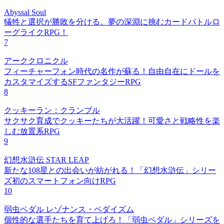
Abyssal Soul
犠牲と選択が勝敗を分ける。夢の深淵に挑むカードバトルロ
ーグライクRPG！
7
アーククロニクル
フィーチャーフォン時代の名作が蘇る！自由自在にドールを
カスタマイズするSFファンタジーRPG
8
クッキーラン：クランブル
サクサク育成でクッキーたちが大活躍！可愛さと戦略性を楽
しむ放置系RPG
9
幻想水滸伝 STAR LEAP
新たな108星との出会いが紡がれる！「幻想水滸伝」シリー
ズ初のスマートフォン向けRPG
10
弱虫ペダル レゾナンス・ペダイズム
個性的な選手たちを育て上げろ！「弱虫ペダル」シリーズを