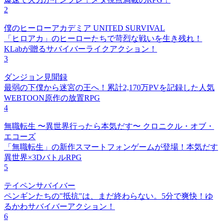
2
僕のヒーローアカデミア UNITED SURVIVAL
「ヒロアカ」のヒーローたちで苛烈な戦いを生き残れ！
KLabが贈るサバイバーライクアクション！
3
ダンジョン見聞録
最弱の下僕から迷宮の王へ！累計2,170万PVを記録した人気
WEBTOON原作の放置RPG
4
無職転生 〜異世界行ったら本気だす〜 クロニクル・オブ・
エコーズ
「無職転生」の新作スマートフォンゲームが登場！本気だす
異世界×3DバトルRPG
5
テイペンサバイバー
ペンギンたちの"抵抗"は、まだ終わらない。5分で爽快！ゆ
るかわサバイバーアクション！
6