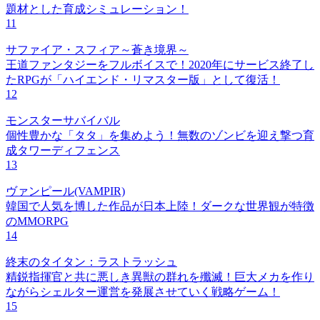
題材とした育成シミュレーション！
11
サファイア・スフィア～蒼き境界～
王道ファンタジーをフルボイスで！2020年にサービス終了し
たRPGが「ハイエンド・リマスター版」として復活！
12
モンスターサバイバル
個性豊かな「タタ」を集めよう！無数のゾンビを迎え撃つ育
成タワーディフェンス
13
ヴァンピール(VAMPIR)
韓国で人気を博した作品が日本上陸！ダークな世界観が特徴
のMMORPG
14
終末のタイタン：ラストラッシュ
精鋭指揮官と共に悪しき異獣の群れを殲滅！巨大メカを作り
ながらシェルター運営を発展させていく戦略ゲーム！
15