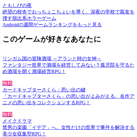
ともしびの夜
絶望の校舎でおっちょこちょいを導く。深夜の学校で親友を
捜す脱出系ホラーゲーム
Androidの週間ゲームランキングをもっと見る
このゲームが好きなあなたに
リンガム国の冒険酒場 ～アランと時の女神～
ファンタジー世界で酒場を経営してみない？孤児院を守るた
め酒場を開く酒場経営RPG！
無料
カードキャプターさくら：思い出の鍵
「カードキャプターさくら」の思い出がよみがえる。名作ア
ニメの思い出をコレクションするRPG！
無料
メイクドラマ
禁男の楽園「イデア」へ。女性だけの世界で事件を解決する
美少女収集型RPG！