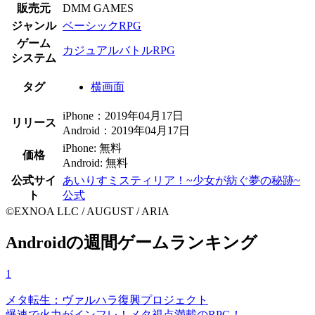
販売元
DMM GAMES
ジャンル
ベーシックRPG
ゲーム
カジュアルバトルRPG
システム
タグ
横画面
iPhone：2019年04月17日
リリース
Android：2019年04月17日
iPhone: 無料
価格
Android: 無料
公式サイ
あいりすミスティリア！~少女が紡ぐ夢の秘跡~
ト
公式
©︎EXNOA LLC / AUGUST / ARIA
Androidの週間ゲームランキング
1
メタ転生：ヴァルハラ復興プロジェクト
爆速で火力がインフレ！メタ視点満載のRPG！