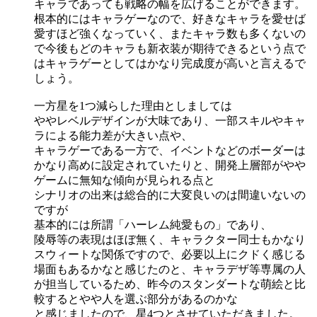
キャラであっても戦略の幅を広げることができます。
根本的にはキャラゲーなので、好きなキャラを愛せば
愛すほど強くなっていく、またキャラ数も多くないの
で今後もどのキャラも新衣装が期待できるという点で
はキャラゲーとしてはかなり完成度が高いと言えるで
しょう。
一方星を1つ減らした理由としましては
ややレベルデザインが大味であり、一部スキルやキャ
ラによる能力差が大きい点や、
キャラゲーである一方で、イベントなどのボーダーは
かなり高めに設定されていたりと、開発上層部がやや
ゲームに無知な傾向が見られる点と
シナリオの出来は総合的に大変良いのは間違いないの
ですが
基本的には所謂「ハーレム純愛もの」であり、
陵辱等の表現はほぼ無く、キャラクター同士もかなり
スウィートな関係ですので、必要以上にクドく感じる
場面もあるかなと感じたのと、キャラデザ等専属の人
が担当しているため、昨今のスタンダートな萌絵と比
較するとやや人を選ぶ部分があるのかな
と感じましたので、星4つとさせていただきました。