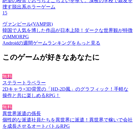
絶望の校舎でおっちょこちょいを導く。深夜の学校で親友を
捜す脱出系ホラーゲーム
15
ヴァンピール(VAMPIR)
韓国で人気を博した作品が日本上陸！ダークな世界観が特徴
のMMORPG
Androidの週間ゲームランキングをもっと見る
このゲームが好きなあなたに
無料
ステラートラベラー
2Dキャラ×3D背景の「HD-2D風」のグラフィック！手軽な
操作と共に楽しめるRPG！
無料
異世界派遣の係長
個性的な派遣社員たちを異世界に派遣！異世界で稼いで会社
を成長させるオートバトルRPG