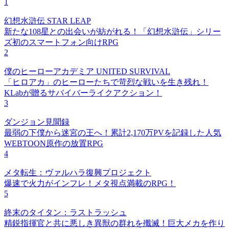
1
幻想水滸伝 STAR LEAP
新たな108星との出会いが紡がれる！「幻想水滸伝」シリー
ズ初のスマートフォン向けRPG
2
僕のヒーローアカデミア UNITED SURVIVAL
「ヒロアカ」のヒーローたちで苛烈な戦いを生き残れ！
KLabが贈るサバイバーライクアクション！
3
ダンジョン見聞録
最弱の下僕から迷宮の王へ！累計2,170万PVを記録した人気
WEBTOON原作の放置RPG
4
メタ転生：ヴァルハラ復興プロジェクト
爆速で火力がインフレ！メタ視点満載のRPG！
5
終末のタイタン：ラストラッシュ
精鋭指揮官と共に悪しき異獣の群れを殲滅！巨大メカを作り