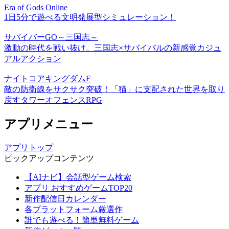
Era of Gods Online
1日5分で遊べる文明発展型シミュレーション！
サバイバーGO～三国志～
激動の時代を戦い抜け。三国志×サバイバルの新感覚カジュ
アルアクション
ナイトコアキングダムF
敵の防衛線をサクサク突破！「猫」に支配された世界を取り
戻すタワーオフェンスRPG
アプリメニュー
アプリトップ
ピックアップコンテンツ
【AIナビ】会話型ゲーム検索
アプリ おすすめゲームTOP20
新作配信日カレンダー
各プラットフォーム厳選作
誰でも遊べる！簡単無料ゲーム