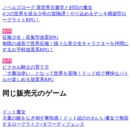
ノベルズローグ 異世界古書堂と封印の魔女
4つの世界を巡る少年の冒険譚！やり込めるデッキ構築型ロ
ーグライトRPG！
無料
征服少女：収集型放置RPG
無限の成長で世界征服！様々な美少女キャラクターを仲間に
するお手軽放置系RPG！
無料
ピクセル騎士の育て方
「大魔法使い」となって世界を冒険！ドッド絵で爽快なバト
ルが楽しめる放置系RPG
同じ販売元のゲーム
ドット魔女
大量の敵をなぎ倒す爽快感！ドット絵のかわいい魔女で無双
するローグライク×タワーディフェンス