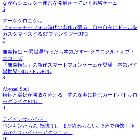
ながらシェルター運営を発展させていく戦略ゲーム！
6
アーククロニクル
フィーチャーフォン時代の名作が蘇る！自由自在にドールを
カスタマイズするSFファンタジーRPG
7
無職転生 〜異世界行ったら本気だす〜 クロニクル・オブ・
エコーズ
「無職転生」の新作スマートフォンゲームが登場！本気だす
異世界×3DバトルRPG
8
Abyssal Soul
犠牲と選択が勝敗を分ける。夢の深淵に挑むカードバトルロ
ーグライクRPG！
9
テイペンサバイバー
ペンギンたちの"抵抗"は、まだ終わらない。5分で爽快！ゆ
るかわサバイバーアクション！
10