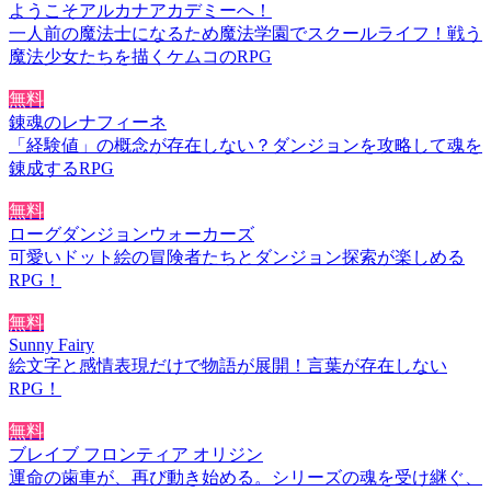
ようこそアルカナアカデミーへ！
一人前の魔法士になるため魔法学園でスクールライフ！戦う
魔法少女たちを描くケムコのRPG
無料
錬魂のレナフィーネ
「経験値」の概念が存在しない？ダンジョンを攻略して魂を
錬成するRPG
無料
ローグダンジョンウォーカーズ
可愛いドット絵の冒険者たちとダンジョン探索が楽しめる
RPG！
無料
Sunny Fairy
絵文字と感情表現だけで物語が展開！言葉が存在しない
RPG！
無料
ブレイブ フロンティア オリジン
運命の歯車が、再び動き始める。シリーズの魂を受け継ぐ、