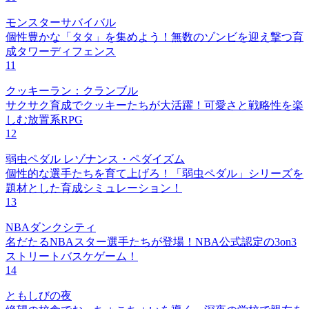
モンスターサバイバル
個性豊かな「タタ」を集めよう！無数のゾンビを迎え撃つ育
成タワーディフェンス
11
クッキーラン：クランブル
サクサク育成でクッキーたちが大活躍！可愛さと戦略性を楽
しむ放置系RPG
12
弱虫ペダル レゾナンス・ペダイズム
個性的な選手たちを育て上げろ！「弱虫ペダル」シリーズを
題材とした育成シミュレーション！
13
NBAダンクシティ
名だたるNBAスター選手たちが登場！NBA公式認定の3on3
ストリートバスケゲーム！
14
ともしびの夜