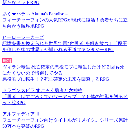
新たなドットRPG
あく★パラ ～Akuma's Paradise～
フィーチャーフォンの人気RPGが現代に復活！勇者たちに立
ち向かう魔界系RPG
ヒーローシーカーズ
記憶を書き換えられた世界で再び“勇者”を解き放つ！「魔王
を倒した後の世界」が描かれる王道ファンタジーRPG
無料
ヴィラン転生 死亡確定の悪役モブに転生したけど２回も死
にたくないので暗躍してやる！
悪役モブに転生！？死亡確定の未来を回避するRPG
ドラゴンスピラ すごろく勇者と六神柱
「勇者」はすごろくでパワーアップ！？６体の神獣を巡るド
ット絵RPG
アルファディアⅢ
フューチャーフォン向けタイトルがリメイク。シリーズ累計
50万本を突破のRPG