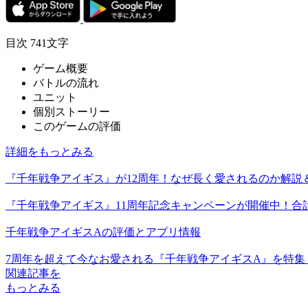
目次
741文字
ゲーム概要
バトルの流れ
ユニット
個別ストーリー
このゲームの評価
詳細をもっとみる
『千年戦争アイギス』が12周年！なぜ長く愛されるのか解説＆
『千年戦争アイギス』11周年記念キャンペーンが開催中！合計
千年戦争アイギスAの評価とアプリ情報
7周年を超えて今なお愛される『千年戦争アイギスA』を特集
関連記事を
もっとみる