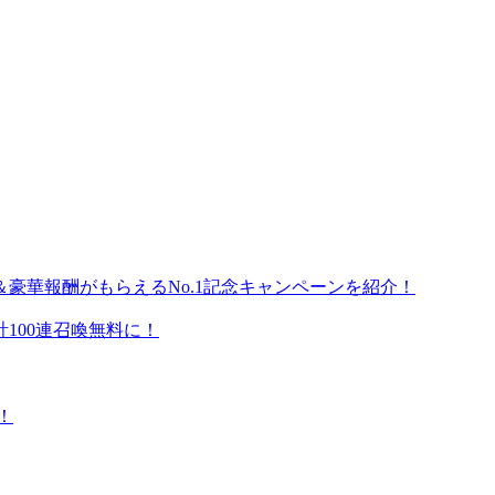
豪華報酬がもらえるNo.1記念キャンペーンを紹介！
100連召喚無料に！
！