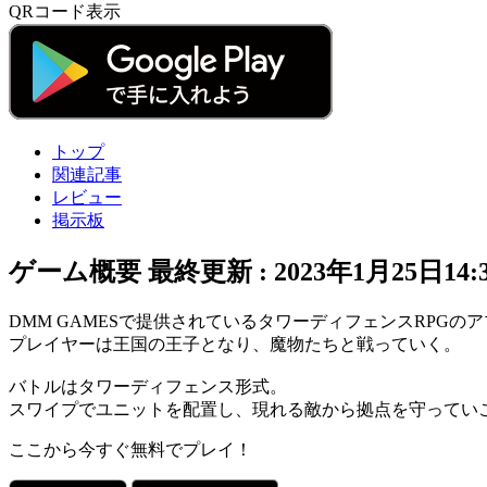
QRコード表示
トップ
関連記事
レビュー
掲示板
ゲーム概要
最終更新 :
2023年1月25日14:
DMM GAMES
で提供されている
タワーディフェンスRPG
のア
プレイヤーは
王国の王子
となり、魔物たちと戦っていく。
バトルは
タワーディフェンス形式
。
スワイプで
ユニットを配置
し、現れる敵から
拠点
を守ってい
ここから今すぐ無料でプレイ！