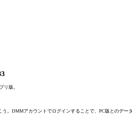
33
プリ版。
こう。
DMMアカウント
でログインすることで、
PC版とのデー