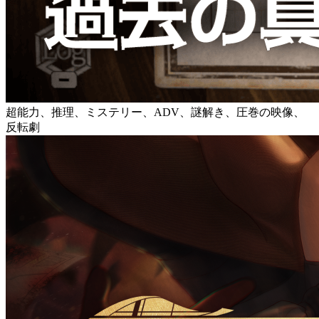
超能力、推理、ミステリー、ADV、謎解き、圧巻の映像、
反転劇