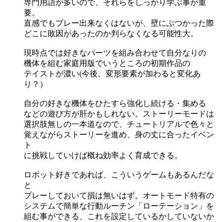
専門用語が多いので、それらをしっかり学ぶ事が重
要。
直感でもプレー出来なくはないが、壁にぶつかった際
どこに敗因があったのか判らなくなる可能性大。
現時点では好きなパーツを組み合わせて自分なりの
機体を組む家庭用版でいうところの初期作品の
テイストが濃い(今後、変形要素が加わると変化あ
り？）
自分の好きな機体をひたすら強化し続ける・集める
などの遊び方が肝かもしれない。ストーリーモードは
選択肢無しの一本道なので、チュートリアルで色々と
覚えながらストーリーを進め、身の丈に合ったイベン
ト
に挑戦していけば概ね効率よく育成できる。
ロボット好きであれば、こういうゲームもあるんだな
と
プレーしておいて損は無いはず。オートモード特有の
システムで簡単な行動ルーチン「ローテーション」を
組む事ができる、これを設定しているかしていないか