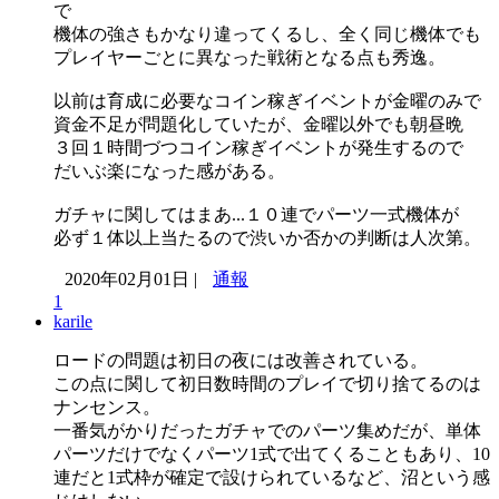
で
機体の強さもかなり違ってくるし、全く同じ機体でも
プレイヤーごとに異なった戦術となる点も秀逸。
以前は育成に必要なコイン稼ぎイベントが金曜のみで
資金不足が問題化していたが、金曜以外でも朝昼晩
３回１時間づつコイン稼ぎイベントが発生するので
だいぶ楽になった感がある。
ガチャに関してはまあ...１０連でパーツ一式機体が
必ず１体以上当たるので渋いか否かの判断は人次第。
2020年02月01日 |
通報
1
karile
ロードの問題は初日の夜には改善されている。
この点に関して初日数時間のプレイで切り捨てるのは
ナンセンス。
一番気がかりだったガチャでのパーツ集めだが、単体
パーツだけでなくパーツ1式で出てくることもあり、10
連だと1式枠が確定で設けられているなど、沼という感