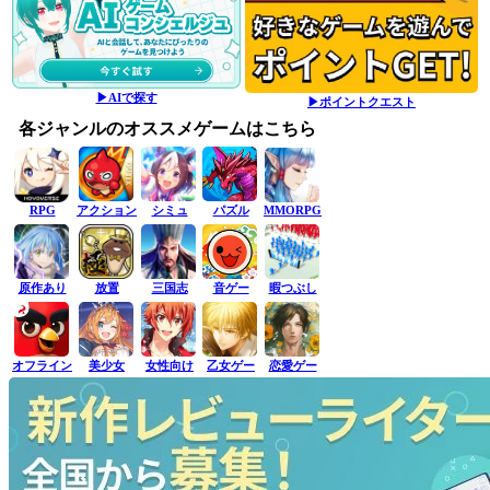
▶AIで探す
▶ポイントクエスト
各ジャンルのオススメゲームはこちら
RPG
アクション
シミュ
パズル
MMORPG
原作あり
放置
三国志
音ゲー
暇つぶし
オフライン
美少女
女性向け
乙女ゲー
恋愛ゲー