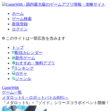
ホーム
ゲーム検索
新規登録
ログイン
このサイトは一部広告を含みます
トップ
配信カレンダー
新作ゲーム
おすすめ・無料アプリ
ランキング
ガチャ
ジャンル
GameWith
ゲーム一覧
メダロットS ～ロボットバトルRPG～
『メダロットS』×『ゾイド』シリーズコラボイベント開催！