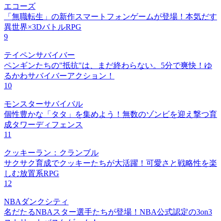
エコーズ
「無職転生」の新作スマートフォンゲームが登場！本気だす
異世界×3DバトルRPG
9
テイペンサバイバー
ペンギンたちの"抵抗"は、まだ終わらない。5分で爽快！ゆ
るかわサバイバーアクション！
10
モンスターサバイバル
個性豊かな「タタ」を集めよう！無数のゾンビを迎え撃つ育
成タワーディフェンス
11
クッキーラン：クランブル
サクサク育成でクッキーたちが大活躍！可愛さと戦略性を楽
しむ放置系RPG
12
NBAダンクシティ
名だたるNBAスター選手たちが登場！NBA公式認定の3on3