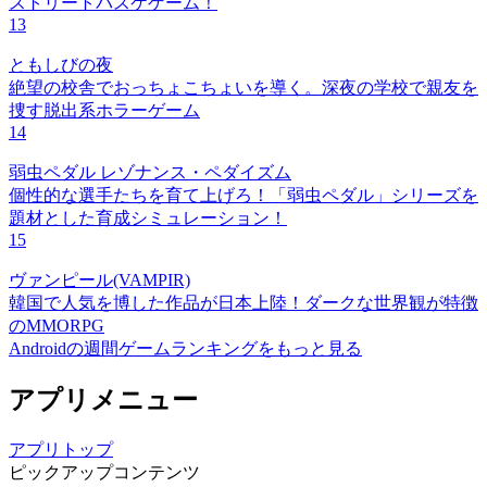
ストリートバスケゲーム！
13
ともしびの夜
絶望の校舎でおっちょこちょいを導く。深夜の学校で親友を
捜す脱出系ホラーゲーム
14
弱虫ペダル レゾナンス・ペダイズム
個性的な選手たちを育て上げろ！「弱虫ペダル」シリーズを
題材とした育成シミュレーション！
15
ヴァンピール(VAMPIR)
韓国で人気を博した作品が日本上陸！ダークな世界観が特徴
のMMORPG
Androidの週間ゲームランキングをもっと見る
アプリメニュー
アプリトップ
ピックアップコンテンツ