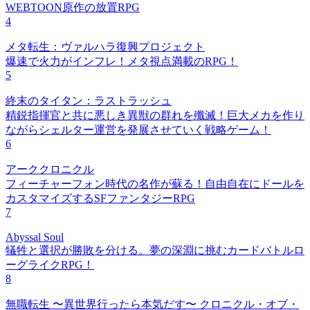
WEBTOON原作の放置RPG
4
メタ転生：ヴァルハラ復興プロジェクト
爆速で火力がインフレ！メタ視点満載のRPG！
5
終末のタイタン：ラストラッシュ
精鋭指揮官と共に悪しき異獣の群れを殲滅！巨大メカを作り
ながらシェルター運営を発展させていく戦略ゲーム！
6
アーククロニクル
フィーチャーフォン時代の名作が蘇る！自由自在にドールを
カスタマイズするSFファンタジーRPG
7
Abyssal Soul
犠牲と選択が勝敗を分ける。夢の深淵に挑むカードバトルロ
ーグライクRPG！
8
無職転生 〜異世界行ったら本気だす〜 クロニクル・オブ・