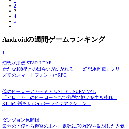
1
2
3
4
5
Androidの週間ゲームランキング
1
幻想水滸伝 STAR LEAP
新たな108星との出会いが紡がれる！「幻想水滸伝」シリー
ズ初のスマートフォン向けRPG
2
僕のヒーローアカデミア UNITED SURVIVAL
「ヒロアカ」のヒーローたちで苛烈な戦いを生き残れ！
KLabが贈るサバイバーライクアクション！
3
ダンジョン見聞録
最弱の下僕から迷宮の王へ！累計2,170万PVを記録した人気