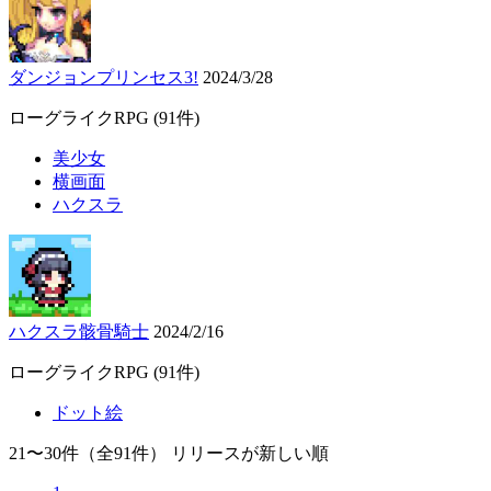
ダンジョンプリンセス3!
2024/3/28
ローグライクRPG
(91件)
美少女
横画面
ハクスラ
ハクスラ骸骨騎士
2024/2/16
ローグライクRPG
(91件)
ドット絵
21〜30件
（全91件）
リリースが新しい順