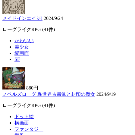
メイドインエイジ!
2024/9/24
ローグライクRPG
(91件)
かわいい
美少女
縦画面
SF
860円
ノベルズローグ 異世界古書堂と封印の魔女
2024/9/19
ローグライクRPG
(91件)
ドット絵
横画面
ファンタジー