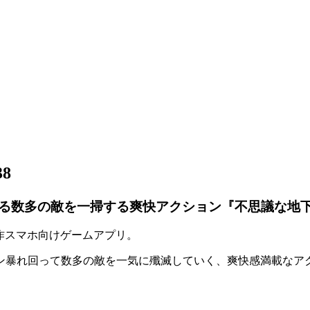
38
る数多の敵を一掃する爽快アクション『不思議な地
作スマホ向けゲームアプリ
。
ン暴れ回って
数多の敵を一気に殲滅
していく、
爽快感満載なア