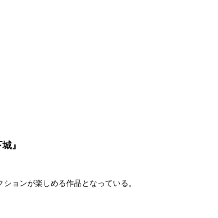
下城』
クション
が楽しめる作品となっている。