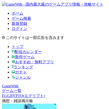
ホーム
ゲーム検索
新規登録
ログイン
このサイトは一部広告を含みます
トップ
配信カレンダー
新作ゲーム
おすすめ・無料アプリ
ランキング
ガチャ
ジャンル
GameWith
ゲーム一覧
EGGRYPTO(エグリプト)
感想・雑談掲示板