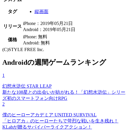
タグ
縦画面
iPhone：2019年05月21日
リリース
Android：2019年05月21日
iPhone: 無料
価格
Android: 無料
(C)STYLE FREE Inc.
Androidの週間ゲームランキング
1
幻想水滸伝 STAR LEAP
新たな108星との出会いが紡がれる！「幻想水滸伝」シリー
ズ初のスマートフォン向けRPG
2
僕のヒーローアカデミア UNITED SURVIVAL
「ヒロアカ」のヒーローたちで苛烈な戦いを生き残れ！
KLabが贈るサバイバーライクアクション！