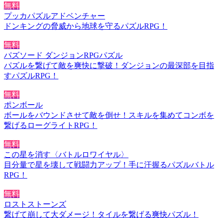
無料
プッカパズルアドベンチャー
ドンキングの脅威から地球を守るパズルRPG！
無料
パズソード ダンジョンRPGパズル
パズルを繋げて敵を爽快に撃破！ダンジョンの最深部を目指
すパズルRPG！
無料
ポンボール
ボールをバウンドさせて敵を倒せ！スキルを集めてコンボを
繋げるローグライトRPG！
無料
この星を消す〈バトルロワイヤル〉
目分量で星を壊して戦闘力アップ！手に汗握るパズルバトル
RPG！
無料
ロストストーンズ
繋げて崩して大ダメージ！タイルを繋げる爽快パズル！