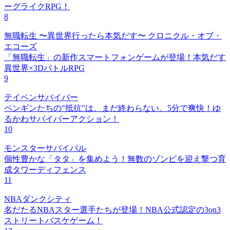
ーグライクRPG！
8
無職転生 〜異世界行ったら本気だす〜 クロニクル・オブ・
エコーズ
「無職転生」の新作スマートフォンゲームが登場！本気だす
異世界×3DバトルRPG
9
テイペンサバイバー
ペンギンたちの"抵抗"は、まだ終わらない。5分で爽快！ゆ
るかわサバイバーアクション！
10
モンスターサバイバル
個性豊かな「タタ」を集めよう！無数のゾンビを迎え撃つ育
成タワーディフェンス
11
NBAダンクシティ
名だたるNBAスター選手たちが登場！NBA公式認定の3on3
ストリートバスケゲーム！