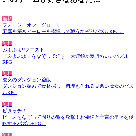
無料
フォージ・オブ・グローリー
要塞を築きヒーローを指揮して戦うなぞりパズルRPG。
無料
ぷよぷよ!!クエスト
「ぷよぷよ」をなぞって消す！大連鎖が気持ちいいパズル
RPG
無料
魔女のダンジョン釜飯
ダンジョン探索で食材探し！料理も作れる見習い魔女のパズ
ルRPG
無料
ピタッチ！
ピースをなぞって周りの敵を攻撃！お嬢様と宇宙の星々を侵
略するパズルRPG。
無料