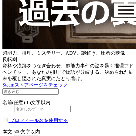
超能力、推理、ミステリー、ADV、謎解き、圧巻の映像、
反転劇
資料や痕跡をつなぎ合わせ、超能力事件の謎を暴く推理アド
ベンチャー。あなたの推理で物語が分岐する。決められた結
末を覆し隠された真実にたどり着け。
Steamストアページをチェック
名前(任意)
15文字以内
プロフィール名を使用する
本文
500文字以内