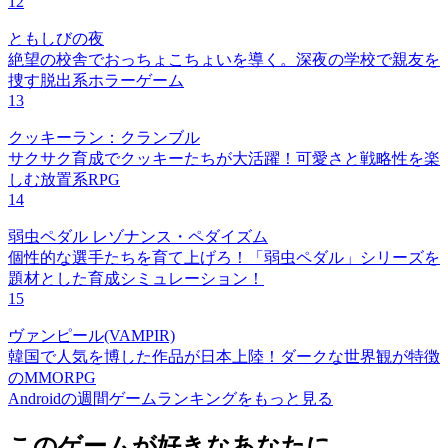
12
ともしびの夜
絶望の校舎でおっちょこちょいを導く。深夜の学校で親友を
捜す脱出系ホラーゲーム
13
クッキーラン：クランブル
サクサク育成でクッキーたちが大活躍！可愛さと戦略性を楽
しむ放置系RPG
14
弱虫ペダル レゾナンス・ペダイズム
個性的な選手たちを育て上げろ！「弱虫ペダル」シリーズを
題材とした育成シミュレーション！
15
ヴァンピール(VAMPIR)
韓国で人気を博した作品が日本上陸！ダークな世界観が特徴
のMMORPG
Androidの週間ゲームランキングをもっと見る
このゲームが好きなあなたに