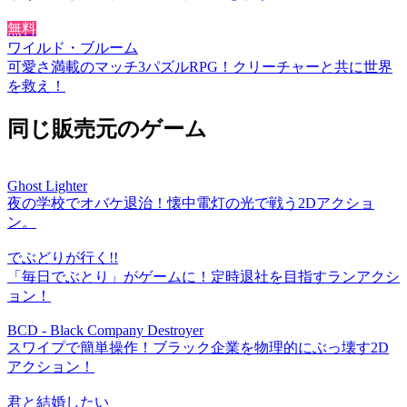
無料
ワイルド・ブルーム
可愛さ満載のマッチ3パズルRPG！クリーチャーと共に世界
を救え！
同じ販売元のゲーム
Ghost Lighter
夜の学校でオバケ退治！懐中電灯の光で戦う2Dアクショ
ン。
でぶどりが行く!!
「毎日でぶとり」がゲームに！定時退社を目指すランアクシ
ョン！
BCD - Black Company Destroyer
スワイプで簡単操作！ブラック企業を物理的にぶっ壊す2D
アクション！
君と結婚したい