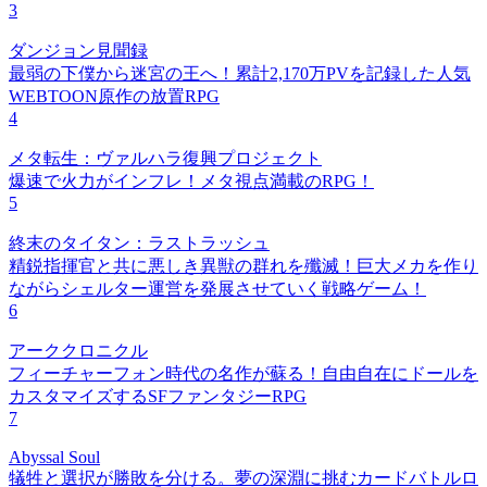
3
ダンジョン見聞録
最弱の下僕から迷宮の王へ！累計2,170万PVを記録した人気
WEBTOON原作の放置RPG
4
メタ転生：ヴァルハラ復興プロジェクト
爆速で火力がインフレ！メタ視点満載のRPG！
5
終末のタイタン：ラストラッシュ
精鋭指揮官と共に悪しき異獣の群れを殲滅！巨大メカを作り
ながらシェルター運営を発展させていく戦略ゲーム！
6
アーククロニクル
フィーチャーフォン時代の名作が蘇る！自由自在にドールを
カスタマイズするSFファンタジーRPG
7
Abyssal Soul
犠牲と選択が勝敗を分ける。夢の深淵に挑むカードバトルロ