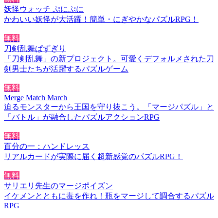
妖怪ウォッチ ぷにぷに
かわいい妖怪が大活躍！簡単・にぎやかなパズルRPG！
無料
刀剣乱舞ぱずぎり
「刀剣乱舞」の新プロジェクト。可愛くデフォルメされた刀
剣男士たちが活躍するパズルゲーム
無料
Merge Match March
迫るモンスターから王国を守り抜こう。「マージパズル」と
「バトル」が融合したパズルアクションRPG
無料
百分の一：ハンドレッス
リアルカードが実際に届く超新感覚のパズルRPG！
無料
サリエリ先生のマージポイズン
イケメンとともに毒を作れ！瓶をマージして調合するパズル
RPG