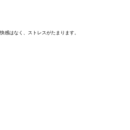
快感はなく、ストレスがたまります。