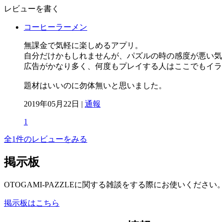
レビューを書く
コーヒーラーメン
無課金で気軽に楽しめるアプリ。
自分だけかもしれませんが、パズルの時の感度が悪い気
広告がかなり多く、何度もプレイする人はここでもイラ
題材はいいのに勿体無いと思いました。
2019年05月22日 |
通報
1
全1件のレビューをみる
掲示板
OTOGAMI-PAZZLEに関する雑談をする際にお使いくだ
掲示板はこちら