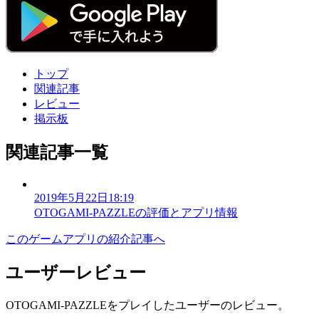
トップ
関連記事
レビュー
掲示板
関連記事一覧
2019年5月22日18:19
OTOGAMI-PAZZLEの評価とアプリ情報
このゲームアプリの紹介記事へ
ユーザーレビュー
OTOGAMI-PAZZLEをプレイしたユーザーのレビュー。